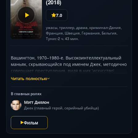
(2018)
7.0
ужасы
,
триллер
,
драма
,
криминал
Дания
,
•
Франция
, Швеция,
Германия
, Бельгия,
Тунис
2 ч. 43 мин.
•
Вашингтон, 1970–1980-е. Высокоинтеллектуальный
маньяк, скрывающийся под именем Джек, методично
совершает преступления, видя в них 'искусство'.
Через пять ключевых инцидентов он раскрывает
Читать полностью
свою извращённую философию загадочному
спутнику Вёрджу, цитируя Данте. С визуальной
В главных ролях
дерзостью фон Триер погружает в сознание убийцы:
Мэтт Диллон
леденящие душу пейзажи, гротескные метафоры и
Джек (главный герой, серийный убийца)
игра Мэтта Диллона, балансирующая между
обаянием и безумием. Фильм-провокация, где
Фильм
каждый кадр держит в напряжении, а развязка ведёт
в адские бездны .