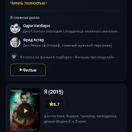
харизматичной редактрисой она отправляется в
Читать полностью
Париж, где её ждут не только подиумы и яркие
наряды, но и столкновение с кумиром, чьи идеи
В главных ролях
поставят под сомнение всё, во что она верила.
Одри Хепберн
Очарование 1950-х, танцы на фоне Эйфелевой башни
Джо Стоктон (молодая сотрудница книжного магазина, ставшая моделью)
и платья от Живанши — визуальный пир для
ценителей стиля .
Фред Астер
Дик Эвери (фотограф, главный мужской персонаж)
4 голоса за фильм в подборке «Фильмы про моделей»
Фильм
Я (2015)
6.7
фантастика
,
боевик
,
триллер
,
мелодрама
,
драма
Индия
2 ч. 2 мин.
•
•