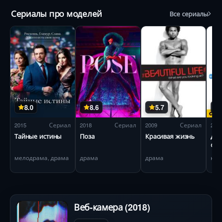
Сериалы про моделей
Все сериалы
8.0
8.6
5.7
2015
Сериал
2018
Сериал
2009
Сериал
201
Тайные истины
Поза
Красивая жизнь
Дев
сда
мелодрама, драма
драма
драма
ком
Веб-камера (2018)