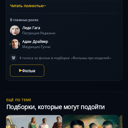
предательств, где роскошь соседствует с подлостью,
Читать полностью
а любовь превращается в одержимость контролем.
На фоне шикарных интерьеров 70-80-х
В главных ролях
разворачивается психологическая битва между Леди
Леди Гага
Гаги, Адамом Драйвером и блистательным Аль
Патриция Реджани
Пачино. Финал предопределён заголовками газет, но
как семейная идиллия стала леденящей кровь
Адам Драйвер
драмой? Ридли Скотт создаёт напряжённый портрет
Маурицио Гуччи
яда абсолютной власти.
4 голоса за фильм в подборке «Фильмы про моделей»
Фильм
ЕЩЁ ПО ТЕМЕ
Подборки, которые могут подойти