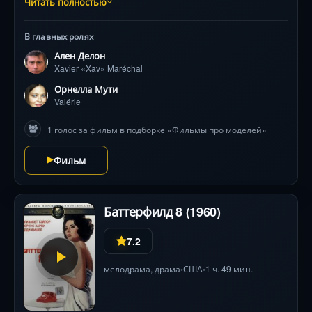
Читать полностью
на столпов общества, которые преследуют
неподкупного человека с убийственной
В главных ролях
изощренностью.\n\nНо он выбирает позицию
Ален Делон
«одинокого волка», не доверяет ни полиции, ни
Xavier «Xav» Maréchal
спецслужбам до тех пор, пока охотники за
шокирующим документом не загоняют его в угол.
Орнелла Мути
Valérie
1 голос за фильм в подборке «Фильмы про моделей»
Фильм
Баттерфилд 8 (1960)
7.2
мелодрама
,
драма
США
1 ч. 49 мин.
•
•