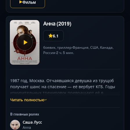
Фильм
Анна (2019)
6.1
боевик
,
триллер
Франция
,
США
,
Канада
,
•
Россия
2 ч. 5 мин.
•
1987 год, Москва. Отчаявшаяся девушка из трущоб
получает шанс на спасение — её вербует КГБ. Годы
изнурительных тренировок превращают её в
идеальное оружие. Теперь Анна — восходящая
Читать полностью
звезда мирового модельного бизнеса, что идеально
прикрывает её настоящую миссию: соблазнять и
В главных ролях
устранять врагов СССР. Но в Париже её ловят в
Саша Лусс
ловушку агенты ЦРУ, предлагая смертельную сделку.
Anna
С каждым заданием паутина предательств и интриг