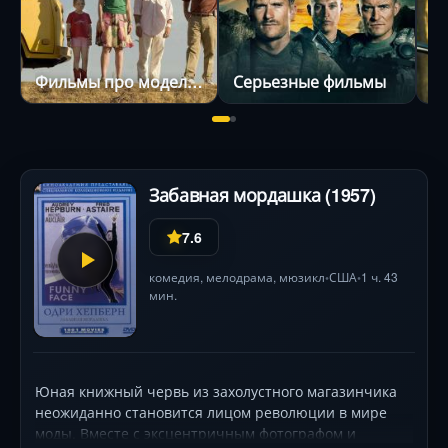
Фильмы про моделей
Серьезные фильмы
Забавная мордашка (1957)
7.6
комедия
,
мелодрама
,
мюзикл
США
1 ч. 43
•
•
мин.
Юная книжный червь из захолустного магазинчика
неожиданно становится лицом революции в мире
моды. Вместе с эксцентричным фотографом и