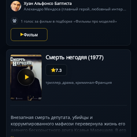
Хуан Альфонсо Баптиста
Алехандро Мендоса (главный герой, любовный интерес)
1 голос за фильм в подборке «Фильмы про моделей»
Фильм
Смерть негодяя (1977)
7.3
триллер
,
драма
,
криминал
Франция
•
Внезапная смерть депутата, убийцы и
коррумпированного мафиози перевернула жизнь его
давнего бескорыстного друга Ксавье Марешаля. В его
руки попадает злополучная тетрадь с компроматом