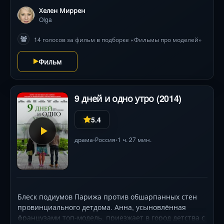
затягивается туже, а неожиданные союзники ставят
Хелен Миррен
под удар все планы. Чтобы выжить, Анне придется
Olga
сыграть в опасную шахматную партию с тремя
14 голосов за фильм в подборке «Фильмы про моделей»
противниками, где ставка — свобода. Люк Бессон
виртуозно жонглирует временными линиями, а Саша
Фильм
Лусс покоряет экран харизмой смертоносной дивы.
Хелен Миррен и Киллиан Мёрфи добавляют глубины
триллеру, где каждый поворот — мастерская
матрешка обмана.
9 дней и одно утро (2014)
5.4
драма
Россия
1 ч. 27 мин.
•
•
Блеск подиумов Парижа против обшарпанных стен
провинциального детдома. Анна, усыновлённая
французами топ-модель, приезжает в город детства с