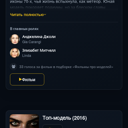
иконы 70-х, чья жизнь вспыхнула, как метеор. Юная
модель покоряет подиумы, но за блеском славы
скрываются одиночество, роковые зависимости и
Читать полностью
борьба с внутренними демонами. Анджелина Джоли
в роли, которая изменила её карьеру, и рейтинг 93%
В главных ролях
на Rotten Tomatoes — история, где гламур граничит с
Анджелина Джоли
бездной.
Gia Carangi
Элизабет Митчелл
Linda
33 голоса за фильм в подборке «Фильмы про моделей»
Фильм
Топ-модель (2016)