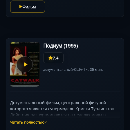
правду.
Фильм
Подиум (1995)
7.4
документальный
США
1 ч. 35 мин.
•
•
Документальный фильм, центральной фигурой
которого является супермодель Кристи Турлингтон.
Действия разворачиваются на неделях моды в
Милане, Париже, Нью-Йорке, в 5-звездочных отелях,
Читать полностью
модных барах и на частных вечеринках моделей и