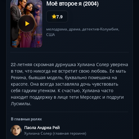
Моё второе я (2004)
7.9
мелодрама
,
драма
,
детектив
Колумбия,
•
США
22-летняя скромная дурнушка Хулиана Солер уверена
в том, что никогда не встретит свою любовь. Ее мать
Рехина, бывшая модель, буквально помешана на
красоте. Она всегда заставляла дочь чувствовать
себя гадким утенком. К счастью, Хулиана часто
находит поддержку в лице тети Мерседес и подруги
Лусмилы.
В главных ролях
Паола Андреа Рей
Хулиана Солер (главная героиня)