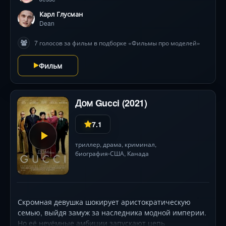
здесь её обаяние — опасный магнит. Визажистка
Руби предлагает дружбу, начинающий фотограф Дин
Карл Глусман
пытается защитить, а циничный владелец мотеля
Dean
Хэнк выслеживает слабости. Но главная угроза таится
7 голосов за фильм в подборке «Фильмы про моделей»
в мире, где красота — валюта, а молодость
притягивает хищников. Под пульсирующий
Фильм
электронный саундтрек Клиффа Мартинеса
разворачивается визуально ослепительная, но
леденящая душу история о нарциссизме и цене
совершенства.
Дом Gucci (2021)
7.1
триллер
,
драма
,
криминал
,
биография
США
,
Канада
•
Скромная девушка шокирует аристократическую
семью, выйдя замуж за наследника модной империи.
Но её неуёмные амбиции запускают цепь