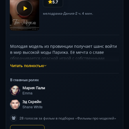
5.7
мелодрама
Дания
2 ч. 4 мин.
•
•
Молодая модель из провинции получает шанс войти
в мир высокой моды Парижа. Её мечта о славе
оборачивается опасной игрой с собственными
иллюзиями. В погоне за успехом она сталкивается с
Читать полностью
темной стороной гламура, где любовь граничит с
одержимостью, а доверие может стать роковой
В главных ролях
ошибкой. Режиссёр Мадс Маттисен создаёт
Мария Палм
напряжённый портрет индустрии, пожирающей
Emma
наивные сердца.
Эд Скрейн
Shane White
28 голосов за фильм в подборке «Фильмы про моделей»