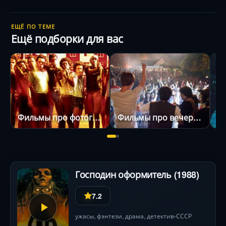
ЕЩЁ ПО ТЕМЕ
Ещё подборки для вас
Фильмы про фотографов
Фильмы про вечеринки
Господин оформитель (1988)
7.2
ужасы
,
фэнтези
,
драма
,
детектив
СССР
•