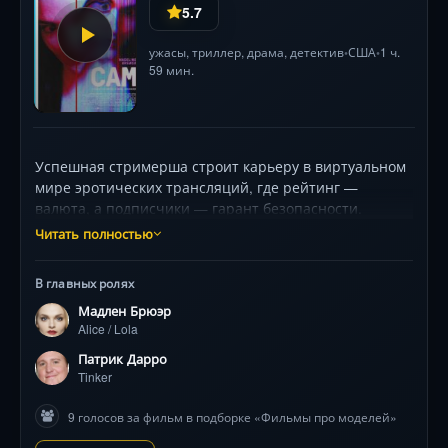
5.7
ужасы
,
триллер
,
драма
,
детектив
США
1 ч.
•
•
59 мин.
Успешная стримерша строит карьеру в виртуальном
мире эротических трансляций, где рейтинг —
валюта, а подписчики — гарант безопасности.
Однажды её аккаунт захватывает идеальная
Читать полностью
цифровая копия, безжалостно разрушая репутацию и
притягивая опасных незнакомцев в реальную жизнь.
В главных ролях
Пытаясь раскрыть загадку двойника, героиня
Мадлен Брюэр
погружается в пугающий лабиринт технологических
Alice / Lola
сбоев, где граница между онлайн-личностью и
истинным «я» стирается. Маделин Брювер создаёт
Патрик Дарро
харизматичный образ женщины на грани
Tinker
психологического срыва, а режиссёр Дэниел
9 голосов за фильм в подборке «Фильмы про моделей»
Голдхабер мастерски нагнетает климу, исследуя цену
цифровой идентичности. Фильм держит в