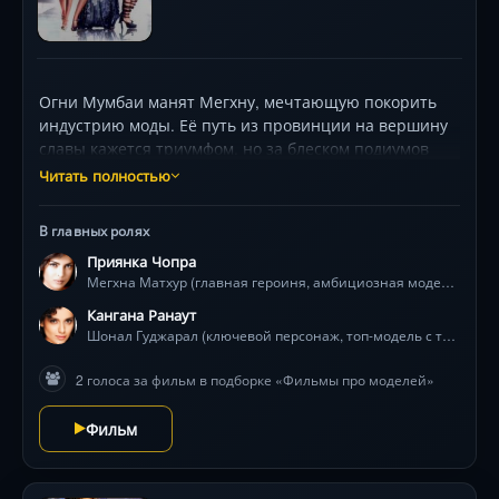
Огни Мумбаи манят Мегхну, мечтающую покорить
индустрию моды. Её путь из провинции на вершину
славы кажется триумфом, но за блеском подиумов
скрывается бездонная пропасть. Взлетев к статусу
Читать полностью
суперзвезды, девушка теряет опору, а один
неверный шаг грозит разрушить всё. Столкновение с
В главных ролях
жестокими интригами, шокирующей изнанкой
Приянка Чопра
гламура и собственной гордыней станет испытанием
Мегхна Матхур (главная героиня, амбициозная модель)
на прочность. Смогут ли новые друзья помочь, когда
судьба преподносит страшный сюрприз? Приянка
Кангана Ранаут
Чопра и Кангана Ранаут в мощных ролях,
Шонал Гуджарал (ключевой персонаж, топ-модель с тёмной судьбой)
раскрывающих темную сторону модного Олимпа.
2 голоса за фильм в подборке «Фильмы про моделей»
Драма, где блистательные наряды не скрывают
душевных ран.
Фильм