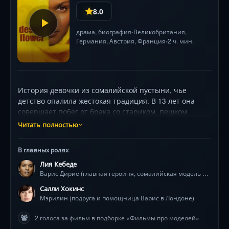
8.0
драма
,
биография
Великобритания
,
•
Германия
, Австрия,
Франция
2 ч. мин.
•
История девочки из сомалийской пустыни, чье
детство опалила жестокая традиция. В 13 лет она
совершает побег от брака со стариком, пешком
преодолевая смертоносные пески. Оказавшись в
Читать полностью
Лондоне без языка и документов, работает
уборщицей и в закусочной, пока судьба не
В главных ролях
сталкивает её с фотографом. Неожиданный взлёт в
Лия Кебеде
мире высокой моды дарит славу, но боль прошлого
Варис Дирие (главная героиня, сомалийская модель и активистка)
не утихает. Героиня Лии Кебеде находит силы,
чтобы, рискуя карьерой, обрушить мировое
Салли Хокинс
внимание на вековое насилие над африканскими
Мэрилин (подруга и помощница Варис в Лондоне)
женщинами. Рядом с ней – подруга-эксцентрик
2 голоса за фильм в подборке «Фильмы про моделей»
(Салли Хокинс) и люди, помогающие в борьбе за