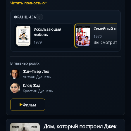
из тусклой и унылой повседневной жизни.
Читать полностью
Повзрослев, Дуанель влюбляется и женится на
Кристин, становится отцом ребенка, затем
ФРАНШИЗА
6
экспериментирует с адюльтером, заведя мало
интересную любовную интрижку с Киоко.
Семейный очаг
Ускользающая
любовь
1970
Вы смотрите
1979
В главных ролях
Жан-Пьер Лео
Антуан Дуанель
Клод Жад
Кристин Дуанель
Фильм
Дом, который построил Джек