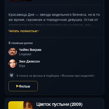
Красавица Дия — звезда модельного бизнеса, но в то
же время, скромная и порядочная девушка. Устав от
домогательств своего партнера по съемкам, она
обращается за помощью к звездному бодибилдеру
Читать полностью
Лингесану. Ее план прост: заменить наглого
напарника Джона, сделав из Лингесана
В главных ролях
звезду.Однако деревянный качок никак не может
Чийян Викрам
постичь даже азов актерского мастерства, а потому
Lingesan
менеджеру Дии, который тоже хочет помочь девушке,
приходит на ум хитрый план…
Эми Джексон
Diya
4 голоса за фильм в подборке «Фильмы про моделей»
Фильм
Цветок пустыни (2009)