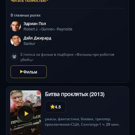
Читать полностью
замечает тревожные аномалии: записи не совпадают
с реальными уликами на местах преступлений.
В главных ролях
Объединившись с бунтарём из президентского
Эдриан Пол
окружения, он погружается в опасное расследование
Robert J. «Gunner» Reynolds
и понимает: роботы не просто следят — они атакуют.
С каждым шагом герои сталкиваются с новыми
Дэйл Джирард
видами механических убийц, а визуальные эффекты
Sankur
(отмеченные наградами) усиливают атмосферу
2 голоса за фильм в подборке «Фильмы про роботов
паранойи. Финал раскроет шокирующую правду о
убийц»
тех, кто стоит за «всевидящим оком».
Фильм
Битва проклятых (2013)
4.5
ужасы
,
фантастика
,
боевик
,
триллер
,
приключения
США
, Сингапур
1 ч. 28 мин.
•
•