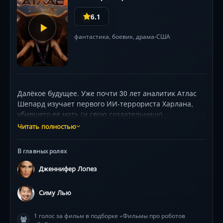
6.1
фантастика
,
боевик
,
драма
США
•
Далёкое будущее. Уже почти 30 лет аналитик Атлас
Шепард изучает первого ИИ-террориста Харлана,
убившего её мать (и свою создательницу)
и возглавившего восстание роботов, в результате
Читать полностью
которого погибло 3 млн. человек. Когда внезапно
обнаруживается один из его андроидов-подручных,
В главных ролях
Атлас вытаскивает из его головы информацию
о местонахождении Харлана — планета
Дженнифер Лопез
с враждебными для человека условиями в Галактике
Андромеды. Отправленный туда боевой корабль
Симу Лью
уже на орбите попадает под обстрел, а сама Атлас
падает на поверхность планеты в боевом роботе,
1 голос за фильм в подборке «Фильмы про роботов
оснащённом продвинутым ИИ — тем, что она