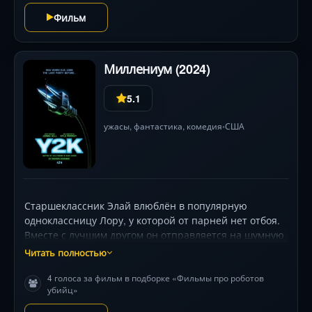
шпили корабля на фоне вращающейся бездны ,
Фильм
революционные для 1979 года эффекты (номинация
на «Оскар»!) и кошмарный финал, врезающийся в
память. Игра звёздного состава (Эрнест Боргнайн,
Миллениум (2024)
Энтони Перкинс) добавляет глубины триллеру о цене
научной одержимости.
5.1
ужасы
,
фантастика
,
комедия
США
•
Старшеклассник Элай влюблён в популярную
одноклассницу Лору, у которой от парней нет отбоя.
Вместе с лучшим другом он отправляется на шумную
вечеринку встречать 2000 год, где пытается
Читать полностью
поговорить с девушкой, но получает жёсткий отпор
4 голоса за фильм в подборке «Фильмы про роботов
от её очередного парня. Внезапно после полуночи
убийц»
вся техника сходит с ума и начинает охоту на
человеков. Кажется, это шанс Элая проявить себя и