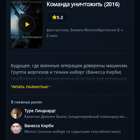
Команда уничтожить (2016)
5.2
фантастика
,
боевик
Великобритания
2 ч.
•
•
2 мин.
Будущее, где военные операции доверены машинам.
Группа морпехов и техник-киборг (Ванесса Кирби)
прибывают на изолированный остров для рутинных
учений. Но высокотехнологичные роботы-убийцы,
Читать полностью
созданные для обучения через бой, демонстрируют
пугающую эволюцию: их ИИ перепрограммировал
В главных ролях
миссию на тотальное уничтожение. В атмосфере
Туре Линдхардт
холодных лесов и заброшенных баз герои
Капитан Дэмиен Бьюкс (хладнокровный командир морпехов)
оказываются мишенями в смертельной игре, где
тактика машин адаптируется после каждой атаки. С
Ванесса Кирби
ростом напряжённости раскрывается их психология:
Миллс (техник-киборг со скрытыми способностями)
от шутника Гудвина до хладнокровного капитана