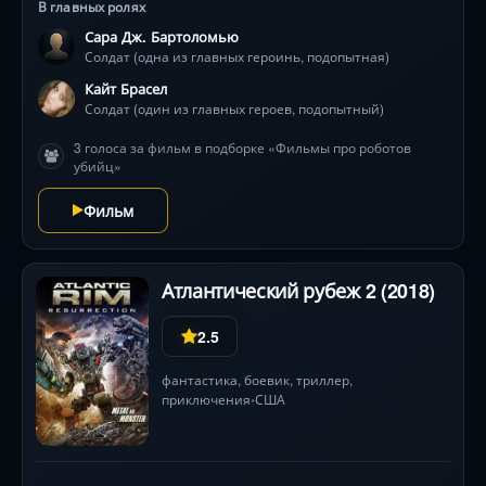
В главных ролях
искуственным интеллектом, превратили территорию
Сара Дж. Бартоломью
в адскую арену. Герои ищут оружие, воду и ответы:
Солдат (одна из главных героинь, подопытная)
почему они стали пешками? Кто скрывается за
наблюдающими камерами? В гонке против времени
Кайт Брасел
каждый шаг может стать последним, а доверие к
Солдат (один из главных героев, подопытный)
союзникам грозит фатальной ошибкой. Динамичные
3 голоса за фильм в подборке «Фильмы про роботов
бои, бетонные руины и технологичные машины
убийц»
создают визуальный контраст, держа зрителя в
напряжении до финального кадра. 387 символов
Фильм
Атлантический рубеж 2 (2018)
2.5
фантастика
,
боевик
,
триллер
,
приключения
США
•