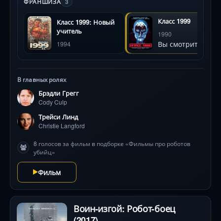
ФРАНШИЗА
3
вести разработку различных моделей роботов, в том
числе учителей-киборгов.Три электронных учителя,
Класс 1999
Класс 1999: Новый
прибывшие в школу, моментально звереют от
учитель
1990
общения со своими студентами и начинают
Вы смотрите
1994
безжалостное смертельное сражение «за
успеваемость и посещаемость». На этот раз юные
бандиты находят себе равных противников!
В главных ролях
Брэдли Грегг
Cody Culp
Трейси Линд
Christie Langford
8 голосов за фильм в подборке «Фильмы про роботов
убийц»
Фильм
Воин-изгой: Робот-боец
(2017)