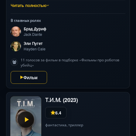
гения Джека Данте (Брэд Дуриф), тот выпускает свое
Читать полностью
самое страшное творение — самообучающегося
робота-хищника. Запертые в герметичном
В главных ролях
технолабиринте сотрудники во главе с Хейден Кейл
Брэд Дуриф
(Эли Пуже) вынуждены объединиться с группой эко-
Jack Dante
террористов. Их единственный шанс —
противостоять машине, питающейся человеческим
Эли Пугет
страхом, и её создателю-маньяку. Фильм поражает
Hayden Cale
атмосферой киберпанка, отсылками к классике жанра
11 голосов за фильм в подборке «Фильмы про роботов
и визуальными эффектами от создателя образов для
убийц»
«Чужих».
Фильм
Т.И.М. (2023)
6.4
фантастика
,
триллер