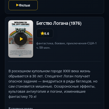
Фильм
Бегство Логана (1976)
6.6
фантастика
,
боевик
,
приключения
США
1
•
•
ч. 59 мин.
В роскошном купольном городе XXIII века жизнь
обрывается в 30 лет. Спецагент Логан получает
опасное задание — внедриться в ряды беглецов, но
сам становится мишенью. Оскароносные эффекты,
культовая антиутопия и погони, изменившие
фантастику 70-х!
В главных ролях