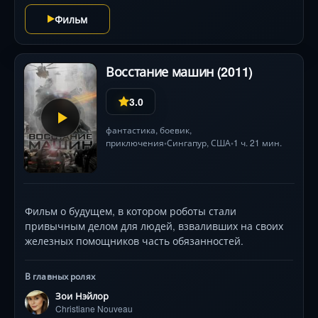
Режиссёр Аарон Миртес создает атмосферу
Фильм
необратимого технологического коллапса, где блики
экранов подсвечивают нарастающий ужас обычных
людей, столкнувшихся с бездушной логикой
Восстание машин (2011)
искусственного разума.
3.0
фантастика
,
боевик
,
приключения
Сингапур,
США
1 ч. 21 мин.
•
•
Фильм о будущем, в котором роботы стали
привычным делом для людей, взваливших на своих
железных помощников часть обязанностей.
В главных ролях
Зои Нэйлор
Christiane Nouveau