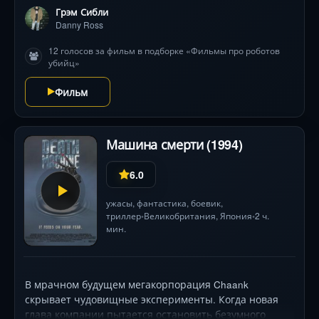
Грэм Сибли
Danny Ross
12 голосов за фильм в подборке «Фильмы про роботов
убийц»
Фильм
Машина смерти (1994)
6.0
ужасы
,
фантастика
,
боевик
,
триллер
Великобритания
,
Япония
2 ч.
•
•
мин.
В мрачном будущем мегакорпорация Chaank
скрывает чудовищные эксперименты. Когда новая
глава компании пытается остановить безумного