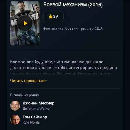
Боевой механизм (2016)
3.6
фантастика
,
боевик
,
триллер
США
•
Ближайшее будущее, биотехнологии достигли
достаточного уровня, чтобы интегрировать воедино
человеческую плоть и боевую роботизированную
броню. В секретных лабораториях созданы первые,
Читать полностью
практически непобедимые, солдаты-киборги.
Полицейский детектив, расследуя убийство своего
В главных ролях
сына — жертвы теракта, решает
Джонни Месснер
перепрограммировать киборгов и направить их
Детектив Walker
против виновной террористической группировки.
Однако, вирус, которым он заражает командную
Том Сайзмор
систему биороботов, превращает их в безжалостных
Kyle Norris
убийц всего живого вокруг.