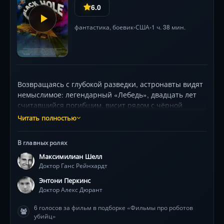
6.0
фантастика
,
боевик
США
1 ч. 38 мин.
•
•
Возвращаясь с глубокой разведки, астронавты видят
немыслимое: легендарный «Лебедь», двадцать лет
считавшийся погибшим, висит рядом с чёрной
дырой вопреки законам физики. На борту их ждёт
Читать полностью
харизматичный доктор Рейнхардт (Максимилиан
Шелл в роли, балансирующей между гением и
В главных ролях
безумием) и его безмолвные роботы-слуги. Но
Максимилиан Шелл
роскошные сады корабля, таинственные похороны
Доктор Ганс Рейнхардт
андроидов и исчезновение экипажа настораживают.
С каждым шагом по лабиринтам «Лебедя»
Энтони Перкинс
напряжение растёт: что скрывают сияющие
Доктор Алекс Дюрант
коридоры? Почему Рейнхардт рвётся в бездну? И кто
6 голосов за фильм в подборке «Фильмы про роботов
такой Максимилиан — его телохранитель или
убийц»
тюремщик? Фильм поражает визуалом: готические