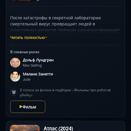
После катастрофы в секретной лаборатории
смертельный вирус превращает людей в
агрессивных мутантов. Наёмник-одиночка проникает
в оцепленный эпицентр бедствия, где обнаруживает
Читать полностью
двойную угрозу: не только кровожадных тварей, но и
бронированных роботов с нарушенным ИИ, не
В главных ролях
отличающих врагов от людей. В гонке против
Дольф Лундгрен
времени ему предстоит объединить уцелевших,
Max Gatling
спасти ключевую заложницу и прорваться сквозь
адские улицы, используя не только пулемёты, но и
Мелани Занетти
хитрость. Визуальный стиль поражает контрастом
Jude
примитивных зомби и футуристичных машин, а
2 голоса за фильм в подборке «Фильмы про роботов
финальная битва переворачивает представление о
убийц»
том, кто здесь главный враг. Легендарный Дольф
Лундгрен ведёт этот кровавый бал!
Фильм
Атлас (2024)