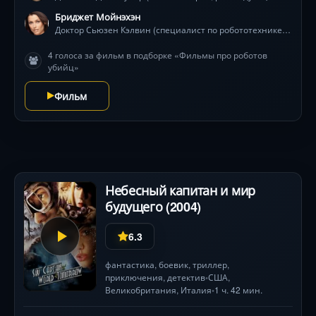
Спунер погружается в заговор, где каждый шаг
Бриджет Мойнэхэн
раскрывает зловещие пробелы в логике «железных
Доктор Сьюзен Кэлвин (специалист по робототехнике, ключевая героиня)
слуг». Визионерские визуальные эффекты,
4 голоса за фильм в подборке «Фильмы про роботов
философские дилеммы и погони по городу будущего
убийц»
ведут к разгадке, способной уничтожить
человечество .
Фильм
Небесный капитан и мир
будущего (2004)
6.3
фантастика
,
боевик
,
триллер
,
приключения
,
детектив
США
,
•
Великобритания
,
Италия
1 ч. 42 мин.
•