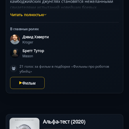
камбоджийских джунглях становятся нежеланными
свидетелями испытаний новейших боевых
андроидов с ИИ. Беспилотные убийцы, созданные
Читать полностью
для «точечных ликвидаций», превращают
гуманитарную миссию в кошмар. Под прицелом Нила
В главных ролях
МакДонафа, Хосе Росете и Бретта Тьютора — не
Дэвид Хэверти
только наркокартели, но и каждый, кто видел правду.
Kroger
ЦРУ готово стереть всех, а роботы учатся
адаптироваться... Беги, прячься, сражайся —
Бретт Тутор
джунгли знают твой страх. Технологии обрели
Mason
инстинкт убийцы.
21 голос за фильм в подборке «Фильмы про роботов
убийц»
Фильм
Альфа-тест (2020)