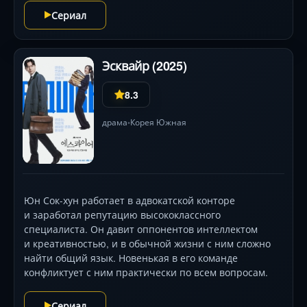
внешность для проживания в раю. Каково же было её
Сериал
удивление, когда она обнаружила, что её муженёк
на небесах живёт в молодом обличье.
Эсквайр (2025)
8.3
драма
Корея Южная
•
Юн Сок-хун работает в адвокатской конторе
и заработал репутацию высококлассного
специалиста. Он давит оппонентов интеллектом
и креативностью, и в обычной жизни с ним сложно
найти общий язык. Новенькая в его команде
конфликтует с ним практически по всем вопросам.
Сериал