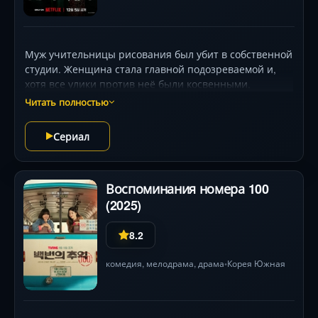
Муж учительницы рисования был убит в собственной
студии. Женщина стала главной подозреваемой и,
хотя все улики против неё были косвенными,
стараниями убеждённого в её виновности прокурора
Читать полностью
получила пожизненный срок. В тюрьме она получает
предложение от другой заключённой — та возьмёт
Сериал
вину за убийство её супруга на себя в обмен на одну
услугу.
Воспоминания номера 100
(2025)
8.2
комедия
,
мелодрама
,
драма
Корея Южная
•