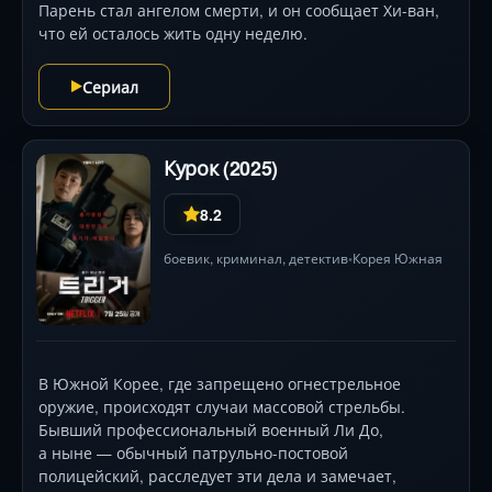
Парень стал ангелом смерти, и он сообщает Хи-ван,
что ей осталось жить одну неделю.
Сериал
Курок (2025)
8.2
боевик
,
криминал
,
детектив
Корея Южная
•
В Южной Корее, где запрещено огнестрельное
оружие, происходят случаи массовой стрельбы.
Бывший профессиональный военный Ли До,
а ныне — обычный патрульно-постовой
полицейский, расследует эти дела и замечает,