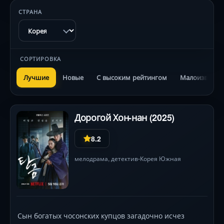
СТРАНА
СОРТИРОВКА
Лучшие
Новые
С высоким рейтингом
Малоизвестн
Дорогой Хон-нан (2025)
8.2
мелодрама
,
детектив
Корея Южная
•
Сын богатых чосонских купцов загадочно исчез