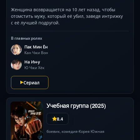
Женщина возвращается на 10 лет назад, чтобы
отомстить мужу, который её убил, заведя интрижку
с её лучшей подругой.
В главных ролях
Пак Мин Ён
Кан Чжи Вон
На Ин-у
Ю Чжи Хёк
Сериал
Учебная группа (2025)
8.4
боевик
,
комедия
Корея Южная
•