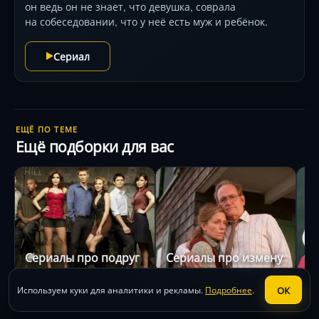
он ведь он не знает, что девушка, соврала
на собеседовании, что у неё есть муж и ребёнок.
Сериал
ЕЩЁ ПО ТЕМЕ
Ещё подборки для вас
Сериалы про подруг
Сериалы про измену
С
ОК
Используем куки для аналитики и рекламы.
Подробнее
.