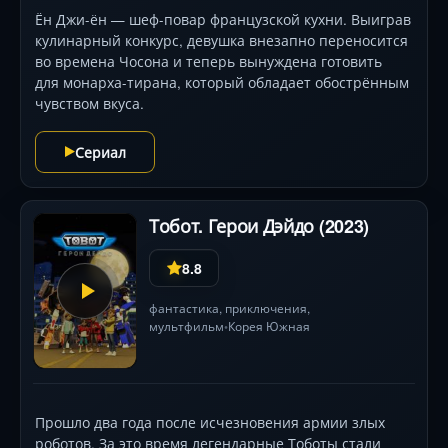
Ён Джи-ён — шеф-повар французской кухни. Выиграв
кулинарный конкурс, девушка внезапно переносится
во времена Чосона и теперь вынуждена готовить
для монарха-тирана, который обладает обострённым
чувством вкуса.
Сериал
Тобот. Герои Дэйдо (2023)
8.8
фантастика
,
приключения
,
мультфильм
Корея Южная
•
Прошло два года после исчезновения армии злых
роботов. За это время легендарные Тоботы стали