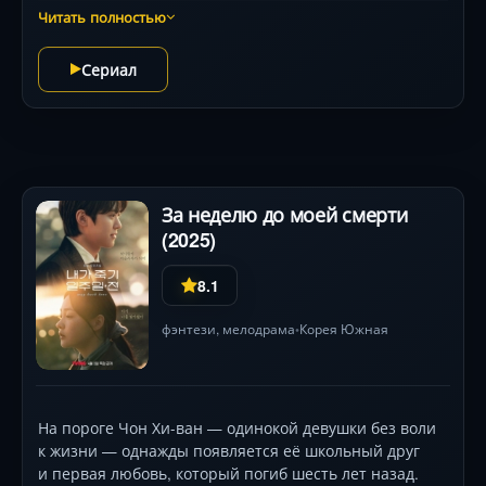
вымерли! Под руководством гениального учёного
Читать полностью
Лоры команда осваивает футуристические костюмы и
механизмы, способные превращаться в динозавров.
Сериал
Их миссия — охранять доисторических гигантов от
безумного Бекса Хантера, жаждущего использовать
ящеров для захвата мультивселенной. Визуальные
эффекты поражают: от эпичных битв роботов-
трансформеров до детализированных ландшафтов
Дино-Земли. Но главное — испытания дружбы и
За неделю до моей смерти
смекалки, где каждый рейд таит неожиданные
(2025)
повороты!
8.1
фэнтези
,
мелодрама
Корея Южная
•
На пороге Чон Хи-ван — одинокой девушки без воли
к жизни — однажды появляется её школьный друг
и первая любовь, который погиб шесть лет назад.