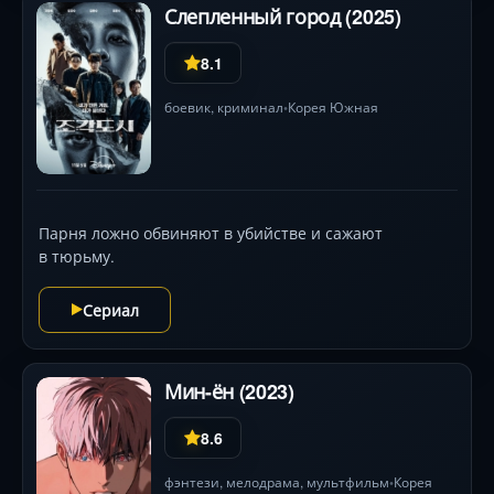
Слепленный город (2025)
8.1
боевик
,
криминал
Корея Южная
•
Парня ложно обвиняют в убийстве и сажают
в тюрьму.
Сериал
Мин-ён (2023)
8.6
фэнтези
,
мелодрама
,
мультфильм
Корея
•