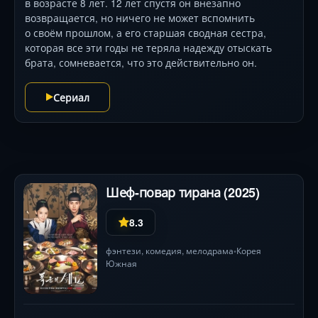
в возрасте 8 лет. 12 лет спустя он внезапно
возвращается, но ничего не может вспомнить
о своём прошлом, а его старшая сводная сестра,
которая все эти годы не теряла надежду отыскать
брата, сомневается, что это действительно он.
Сериал
Шеф-повар тирана (2025)
8.3
фэнтези
,
комедия
,
мелодрама
Корея
•
Южная