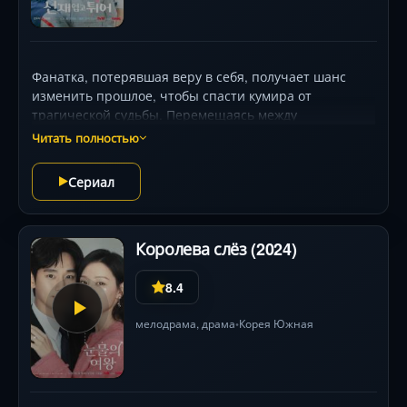
Фанатка, потерявшая веру в себя, получает шанс
изменить прошлое, чтобы спасти кумира от
трагической судьбы. Перемещаясь между
временными линиями, она обнаруживает, что каждое
Читать полностью
решение влечёт неожиданные последствия, а
чувства, рождённые в ином времени, оказываются
Сериал
сильнее самой судьбы. Мелодрама с элементами
фэнтези, где смех переплетается со слезами, а химия
главных героев покоряет с первых кадров.
Королева слёз (2024)
8.4
мелодрама
,
драма
Корея Южная
•