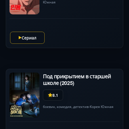
Южная
Сериал
Под прикрытием в старшей
школе (2025)
8.1
боевик
,
комедия
,
детектив
Корея Южная
•