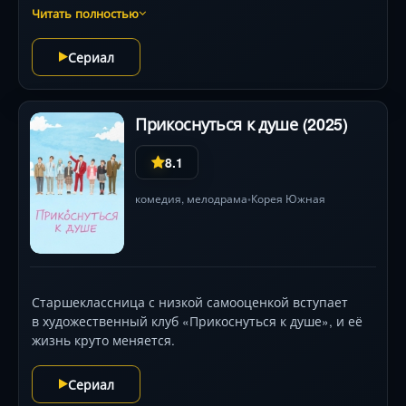
свободе и переменам влечёт за собой цепь
Читать полностью
непоправимых событий. Виртуозная операторская
работа рисует контраст между безмятежными
Сериал
пейзажами и нарастающим внутренним хаосом
героинь. Пак Со-дам и Чон Хэ-ин создают
пронзительные образы, чьи эмоциональные метания
Прикоснуться к душе (2025)
между верностью, ревностью и поиском себя держат
зрителя в напряжении до последнего кадра. Фильм о
8.1
цене выбора и ускользающей красоте юности.
комедия
,
мелодрама
Корея Южная
•
Старшеклассница с низкой самооценкой вступает
в художественный клуб «Прикоснуться к душе», и её
жизнь круто меняется.
Сериал