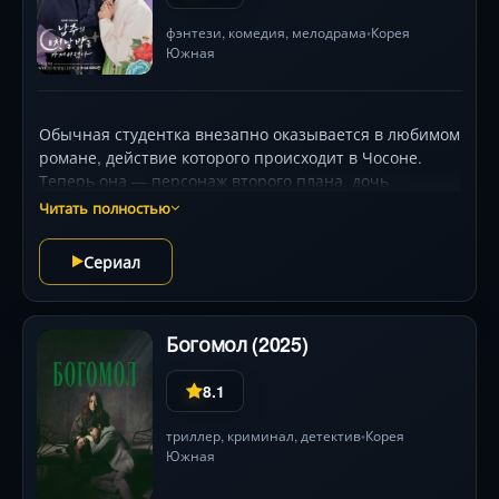
фэнтези
,
комедия
,
мелодрама
Корея
•
Южная
Обычная студентка внезапно оказывается в любимом
романе, действие которого происходит в Чосоне.
Теперь она — персонаж второго плана, дочь
состоятельных благородных родителей с обычным
Читать полностью
стремлением жить тихой жизнью. Но, ведомая
вселившейся в неё студенткой, девушка проводит
Сериал
ночь с главным героем, членом королевской семьи.
Богомол (2025)
8.1
триллер
,
криминал
,
детектив
Корея
•
Южная