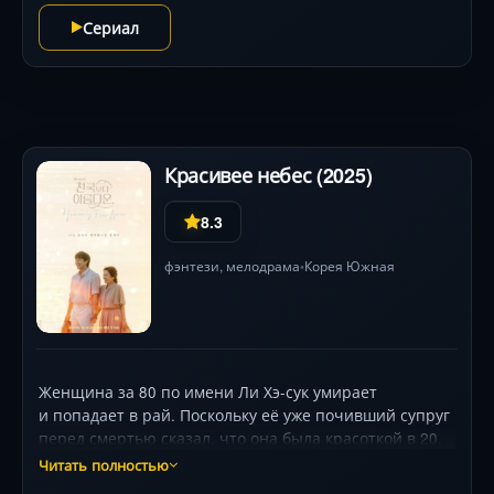
и видит, что он скоро умрёт. На следующий день Кён-
Сериал
у переводится в её класс, тогда девушка решает
спасти его от смерти любой ценой.
Красивее небес (2025)
8.3
фэнтези
,
мелодрама
Корея Южная
•
Женщина за 80 по имени Ли Хэ-сук умирает
и попадает в рай. Поскольку её уже почивший супруг
перед смертью сказал, что она была красоткой в 20,
стала ещё красивее в 40, а к 80 стала самой
Читать полностью
красивой, Хэ-сук выбрала свою нынешнюю