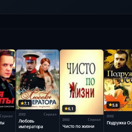
7.1
5.8
6.1
2002
Сериал
Сериал
2002
2002
Сериал
Любовь
ты
Подружка О
Чисто по жизни
императора