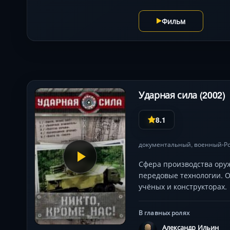
Фильм
Ударная сила (2002)
8.1
документальный
,
военный
Р
•
Сфера производства оруж
передовые технологии. О
учёных и конструкторах.
В главных ролях
Александр Ильин