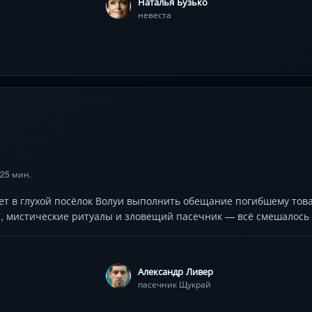
Наталья Бузько
невеста
 25 мин.
ет в глухой посёлок Волуи выполнить обещание погибшему тов
 мистические ритуалы и зловещий пасечник — всё смешалось в
Александр Ливер
пасечник Щукрай