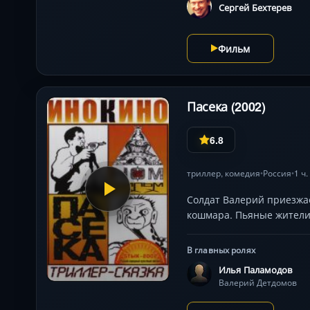
Сергей Бехтерев
Фильм
Пасека (2002)
6.8
триллер
,
комедия
Россия
1 ч.
•
•
Солдат Валерий приезжа
кошмара. Пьяные жители,
В главных ролях
Илья Паламодов
Валерий Детдомов