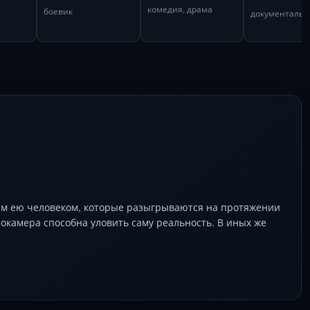
комедия, драма
боевик
документаль
ым ею человеком, которые разыгрываются на протяжении
нокамера способна уловить саму реальность. В иных же