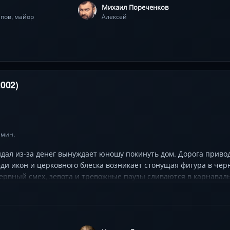
Михаил Пореченков
пов, майор
Алексей
002)
. мин.
ал из-за денег вынуждает юношу покинуть дом. Дорога привод
ди икон и церковного блеска возникает стонущая фигура в чё
нервный смех, зевота и тревожные паузы сливаются в карнаваль
ниэль создают атмосферу неразгаданной тайны. Режиссёр маст
ной утвари сверкать рядом с деревенской грязью.