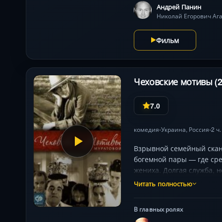
Андрей Панин
Николай Егорович Ага
Фильм
Чеховские мотивы (2
7.0
комедия
Украина,
Россия
2 ч
•
•
Взрывной семейный сканд
богемной пары — где сре
жениха. Долгая служба, 
Наталья Бузько и Жан Да
Читать полностью
заставляя алмазы церков
В главных ролях