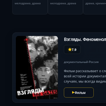
мелодрама, драма
мелодрама, драма
драма, крими
Взгляды. Феноменоло
7.9
документальный
Россия
•
Фильм рассказывает о с
всей истории документал
случаях, мы всегда види
Фильм