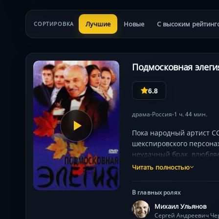
Лучшие
Новые
С высоким рейтинг
СОРТИРОВКА
Подмосковная элегия
6.8
драма
Россия
1 ч. 44 мин.
•
•
Пока народный артист СС
шекспировского персонаж
неудачный брак, влюбляе
без памяти влюблён всё 
Читать полностью
мечтает о шикарной жизн
Чечне. Он приезжает на к
В главных ролях
матерью, и поэтому Андр
Михаил Ульянов
тётке…
Сергей Андреевич Че