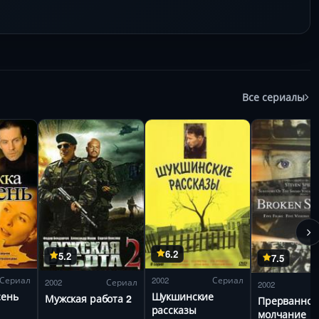
Все сериалы
6.2
5.2
7.5
Сериал
2002
Сериал
2002
Сериал
2002
сень
Шукшинские
Мужская работа 2
Прерванное
рассказы
молчание