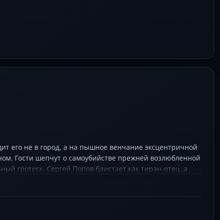
ит его не в город, а на пышное венчание эксцентричной
рном. Гости шепчут о самоубийстве прежней возлюбленной
ный гротеск. Сергей Попов блистает как тиран-отец, а
ерски балансирует между бытовой драмой и мистикой,