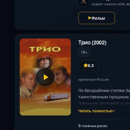
играет самого себя, 
Фильм
Трио (2002)
18+
6.3
криминал
Россия
•
По бескрайним степям З
таинственным прошлым. И
грязными мотелями и шу
Мария Звонарева создают
Читать полностью
неотличимы от героев. Р
пронзительной мелодрамы
В главных ролях