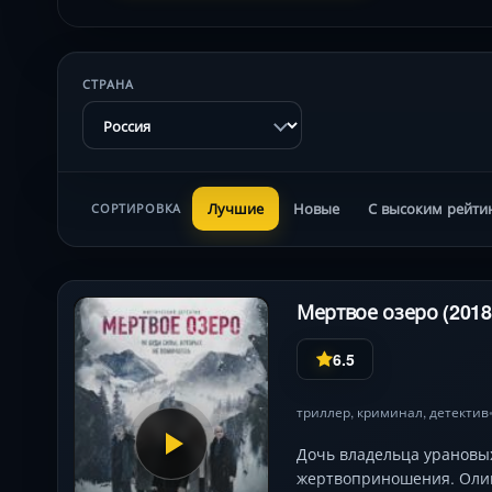
СТРАНА
Лучшие
Новые
С высоким рейти
СОРТИРОВКА
Мертвое озеро (2018
6.5
триллер
,
криминал
,
детектив
Дочь владельца урановы
жертвоприношения. Олиг