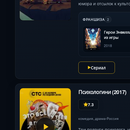
юмора и отсылок к культо
ФРАНШИЗА
2
Герои Энвелл
из игры
2018
Сериал
Психологини (2017)
7.3
комедия
,
драма
Россия
•
Три подруги-психолога,