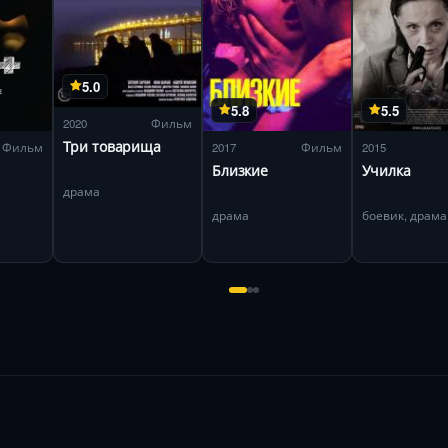
5.0
5.8
5.5
2020
Фильм
Три товарища
Фильм
2017
Фильм
2015
Близкие
Училка
драма
драма
боевик, драма