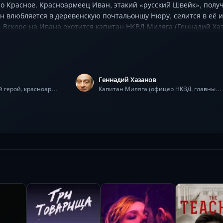
ло Красное. Красноармеец Иван, этакий «русский Швейк», полу
он влюбляется в деревенскую почтальоншу Нюру, селится в её 
 Вскоре на Ивана охотится капитан НКВД Миляга (Геннадий Ха
тут и паника жителей при известии о войне, и эксперименты 
бль (Анатолий Гущин, Алексей Булдаков, Ольга Прокофьева) ма
ерою расстрелом.
Геннадий Хазанов
Иван Чонкин (главный герой, красноармеец)
Капитан Миляга (офицер НКВД, главный антагонист)