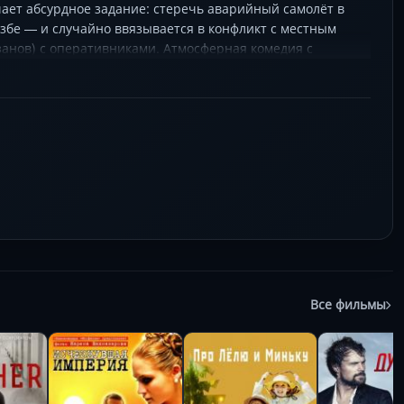
чает абсурдное задание: стеречь аварийный самолёт в
избе — и случайно ввязывается в конфликт с местным
занов) с оперативниками. Атмосферная комедия с
по скрещиванию картошки с помидорами, и пьяные
стерски разыгрывает фарс на фоне ужасов системы, где
Все фильмы