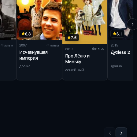
6.8
6.1
7.6
Фильм
2007
Фильм
2015
2019
Фильм
Исчезнувшая
Духless 2
Про Лёлю и
империя
Миньку
драма
драма
семейный