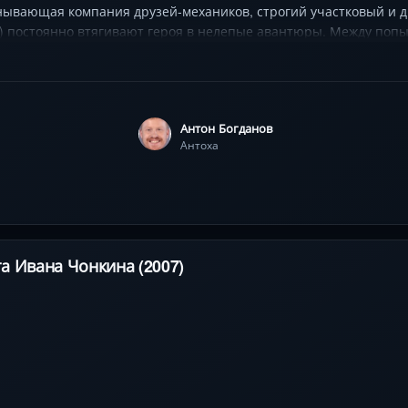
нывающая компания друзей-механиков, строгий участковый и 
 постоянно втягивают героя в нелепые авантюры. Между попыт
му отцу Леры, его жизнь напоминает американские горки. С д
, можно ли измениться, когда вокруг царит хаос.
Антон Богданов
Антоха
а Ивана Чонкина (2007)