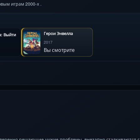
вым играм 2000-х .
Герои Энвелла
а: Выйти
2017
Вы смотрите
 уверенно решающие чужие проблемы, внезапно сталкиваются с