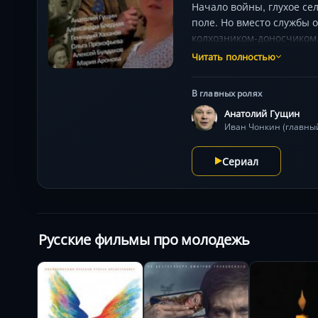
Начало войны, глухое се
поле. Но вместо службы 
колхозником-доносчиком.
гоголевским абсурдом — 
Читать полностью
митинги. Звездный ансам
нелепая ошибка грозит г
В главных ролях
Анатолий Гущин
Сериал
Русские фильмы про молодежь