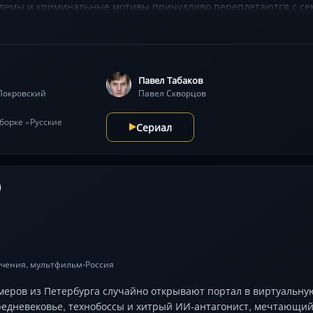
лемы и криминальные мотивы причудливо переплетаются с с
Павел Табаков
Покровский
Павел Скворцов
дборке «Русские
Сериал
)
чения
,
мультфильм
Россия
•
еров из Петербурга случайно открывают портал в виртуальную
редневековье, технобоссы и хитрый ИИ-антагонист, мечтающий