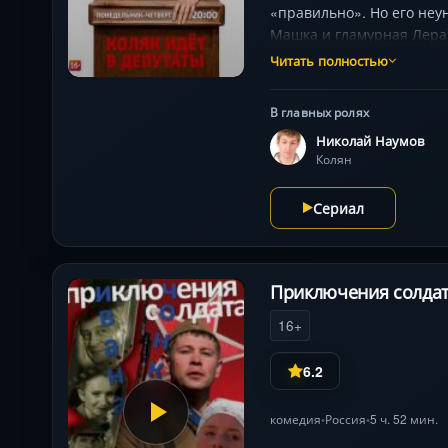
«правильно». Но его неу
Машка и гламурная Лера)
угождать требовательно
Читать полностью
юмором сериал исследует
В главных ролях
Николай Наумов
Колян
Сериал
Приключения солдат
16+
6.2
комедия
Россия
5 ч. 52 мин.
•
•