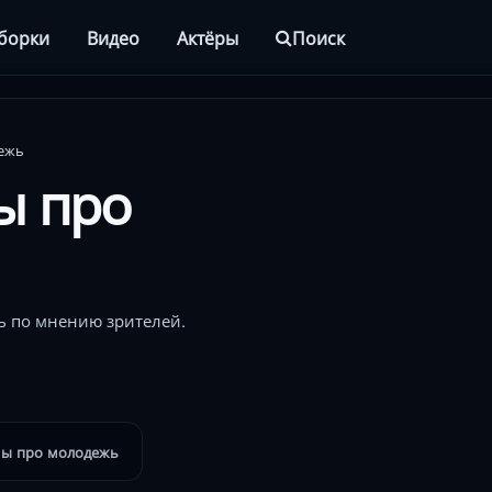
борки
Видео
Актёры
Поиск
дежь
ы про
ь по мнению зрителей.
мы про молодежь