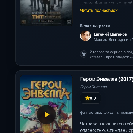
делом. Финансовые проб
Читать полностью
В главных ролях
Евгений Цыганов
Максим Леонидович 
2 голоса за сериал в по
сериалы про молодежь»
Герои Энвелла (2017
Герои Энвелла
9.0
фантастика
,
комедия
,
приклю
Четверо школьников-гейм
опасностью. Стимпанк-с