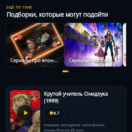
Тиаки Кобаяси (Рагна) и Аюму Мурасэ (Багровый).
ЕЩЁ ПО ТЕМЕ
Готовьтесь к жертвам, предательствам и визуальному
Подборки, которые могут подойти
буйству, где судьба миров висит на волоске.
Сериалы про японию
Сериалы про параллельные миры
Крутой учитель Онидзука
(1999)
8.7
комедия
,
мелодрама
,
мультфильм
,
аниме
Япония
22 мин.
•
•