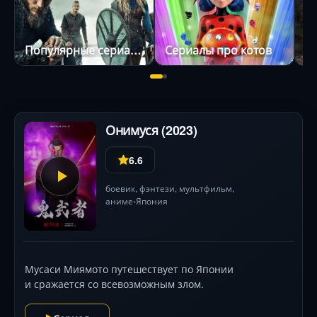
Популярные сериалы
Сериалы про котов
Онимуся (2023)
6.6
боевик
,
фэнтези
,
мультфильм
,
аниме
Япония
•
Мусаси Миямото путешествует по Японии
и сражается со всевозможным злом.