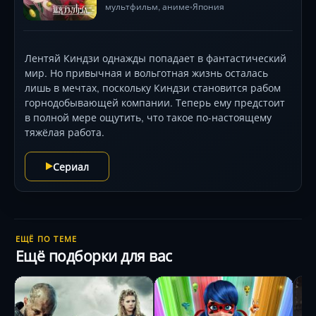
мультфильм
,
аниме
Япония
•
мрачными интригами, раскрывая зрелые характеры
героев, вынужденных жертвовать всем ради
будущего .
Лентяй Киндзи однажды попадает в фантастический
мир. Но привычная и вольготная жизнь осталась
лишь в мечтах, поскольку Киндзи становится рабом
горнодобывающей компании. Теперь ему предстоит
в полной мере ощутить, что такое по-настоящему
тяжёлая работа.
Сериал
ЕЩЁ ПО ТЕМЕ
Ещё подборки для вас