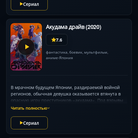
Сериал
Акудама драйв (2020)
7.6
фантастика
,
боевик
,
мультфильм
,
аниме
Япония
•
В мрачном будущем Японии, раздираемой войной
регионов, обычная девушка оказывается втянута в
опасную игру преступников-«акудама». Под взрывы
неоновых вывесок и лязг кибернетических
Читать полностью
имплантов команда эксцентричных изгоев бросает
вызов системе, где цена ошибки — жизнь.
Сериал
Динамичный микс киберпанка и боевиков Тарантино
с визуальной эстетикой, заставляющей забыть о