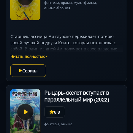
фэнтези
,
драма
,
мультфильм
,
аниме
Япония
•
Старшеклассница Аи глубоко переживает потерю
своей лучшей подруги Които, которая покончила с
собой. В один из дней Аи получает в свое владение
загадочное чудо-яйцо, которое ночью раскрывается,
Читать полностью
открывая доступ к миру сновидений. Там Аи
встречает маленькую девочку, которую ей предстоит
Сериал
защитить. Позднее она узнает, что спасение
достаточного числа жителей этого мира может
помочь вернуть Които
Рыцарь-скелет вступает в
параллельный мир (2022)
6.8
фэнтези
,
аниме