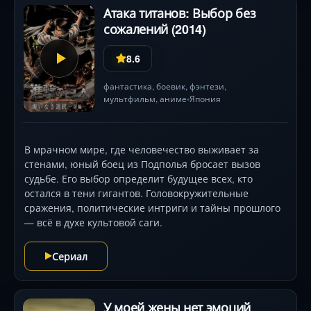
Атака титанов: Выбор без
сожалений (2014)
8.6
фантастика
,
боевик
,
фэнтези
,
мультфильм
,
аниме
Япония
•
В мрачном мире, где человечество выживает за
стенами, юный боец из Подполья бросает вызов
судьбе. Его выбор определит будущее всех, кто
остался в тени гигантов. Головокружительные
сражения, политические интриги и тайны прошлого
— всё в духе культовой саги.
Сериал
У моей жены нет эмоций