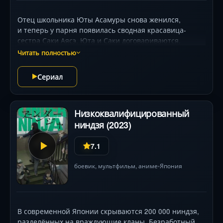
Отец школьника Юты Асамуры снова женился,
и теперь у парня появилась сводная красавица-
сестра Саки Аясэ. Юта и Саки договариваются,
что будут стараться не конфликтовать друг с другом,
Читать полностью
сохраняя комфортную для обоих дистанцию.
Два разных по характеру человека учатся жить
Сериал
под одной крышей, а их отношения постепенно
становятся более близкими.
Низкоквалифицированный
ниндзя (2023)
7.1
боевик
,
мультфильм
,
аниме
Япония
•
В современной Японии скрываются 200 000 ниндзя,
разделённых на враждующие кланы. Безработный