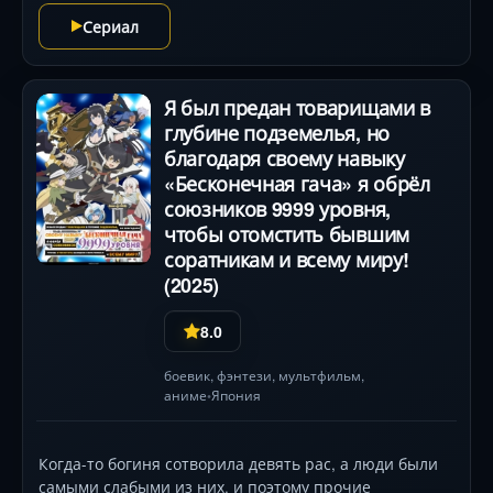
евнуха Дзинси. Их опасное сотрудничество
Сериал
раскрывает паутину интриг среди наложниц, а
визуальная роскошь — от ротоскопированных
движений до дворцовых интерьеров — переносит в
Я был предан товарищами в
древний Китай. Гениальная героиня (Аои Юки) и
глубине подземелья, но
непредсказуемый сюжет бросают вызов клише,
превращая каждый медицинский диагноз в
благодаря своему навыку
детективную дуэль .
«Бесконечная гача» я обрёл
союзников 9999 уровня,
чтобы отомстить бывшим
соратникам и всему миру!
(2025)
8.0
боевик
,
фэнтези
,
мультфильм
,
аниме
Япония
•
Когда-то богиня сотворила девять рас, а люди были
самыми слабыми из них, и поэтому прочие