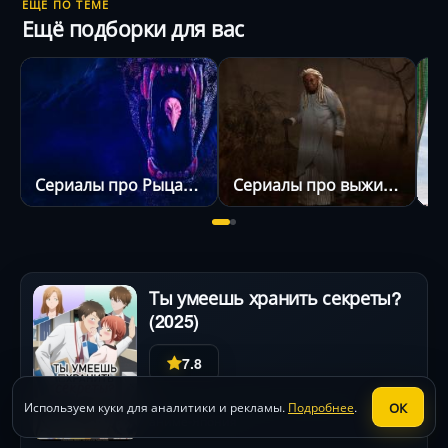
ЕЩЁ ПО ТЕМЕ
Ещё подборки для вас
Сериалы про Рыцарей
Сериалы про выживание
Н
Ты умеешь хранить секреты?
(2025)
7.8
комедия
,
мелодрама
,
мультфильм
,
ОК
Используем куки для аналитики и рекламы.
Подробнее
.
аниме
Япония
•