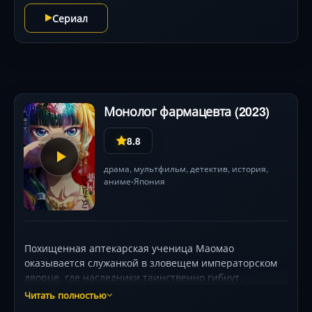
Сериал
Монолог фармацевта (2023)
8.8
драма
,
мультфильм
,
детектив
,
история
,
аниме
Япония
•
Похищенная аптекарская ученица Маомао
оказывается служанкой в зловещем императорском
дворце, где наследники таинственно гибнут.
Используя знания ядов и медицины, она расследует
Читать полностью
преступления, привлекая внимание загадочного