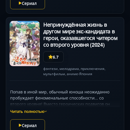
Сериал
Непринуждённая жизнь в
другом мире экс-кандидата в
герои, оказавшегося читером
со второго уровня (2024)
6.7
фэнтези
,
мелодрама
,
приключения
,
мультфильм
,
аниме
Япония
•
Попав в иной мир, обычный юноша неожиданно
пробуждает феноменальные способности... со
второго уровня! Вместо героических подвигов он
жаждет лишь мирного фермерства и отдыха. Но его
Читать полностью
'читерские' силы привлекают внимание
могущественных врагов и бывших союзников —
Сериал
настоящих героев. Смогут ли его скромные мечты