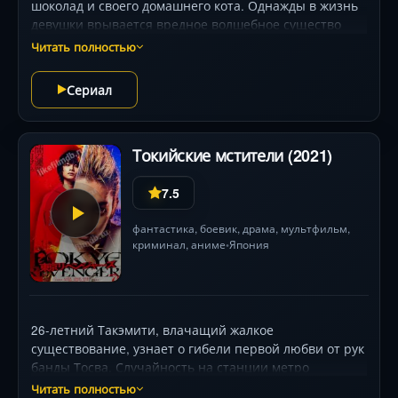
шоколад и своего домашнего кота. Однажды в жизнь
девушки врывается вредное волшебное существо
и переносит её в мир, населенный сплошь
Читать полностью
симпатичными парнями, но без игр, вкусняшек
и котиков. Теперь Андзу придётся
Сериал
приспосабливаться, чтобы выжить в новой
ужасающей реальности и выяснить, как вернуться
домой.
Токийские мстители (2021)
7.5
фантастика
,
боевик
,
драма
,
мультфильм
,
криминал
,
аниме
Япония
•
26-летний Такэмити, влачащий жалкое
существование, узнает о гибели первой любви от рук
банды Тосва. Случайность на станции метро
отбрасывает его на 12 лет назад — в 2005-й, где он
Читать полностью