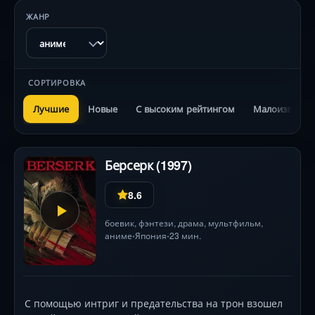
ЖАНР
СОРТИРОВКА
Лучшие
Новые
С высоким рейтингом
Малоизвестн
Берсерк (1997)
8.6
боевик
,
фэнтези
,
драма
,
мультфильм
,
аниме
Япония
23 мин.
•
•
С помощью интриг и предательства на трон взошел