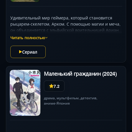
Удивительный мир геймера, который становится
рыцарем-скелетом, Арком. С помощью магии и меча,
он объединяется с эльфийской воительницей Ариан
и вступает в захватывающее приключение. Вместе
Читать полностью
им предстоит помогать разнообразным существам и
открывать тайны этого магического мира. С юмором
Сериал
и драматизмом, расскажет историю о дружбе и
самопознании в мире, где реальность и
виртуальность переплетаются.
Маленький гражданин (2024)
7.2
драма
,
мультфильм
,
детектив
,
аниме
Япония
•