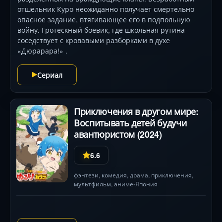
отшельник Куро неожиданно получает смертельно
опасное задание, втягивающее его в подпольную
войну. Гротескный боевик, где школьная рутина
соседствует с кровавыми разборками в духе
«Дюрарара!» .
Сериал
Приключения в другом мире:
Воспитывать детей будучи
авантюристом (2024)
6.6
фэнтези
,
комедия
,
драма
,
приключения
,
мультфильм
,
аниме
Япония
•