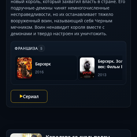
новый король, который захватил власть в стране. Его
подручные-демоны чинят немногочисленные
несправедливости, но их останавливает тяжело
вооруженный воин, называющий себя Черным
мечником. Воин ненавидит короля вместе с
демонами и твердо настроен их уничтожить.
ФРАНШИЗА
5
Берсерк. Золотой
Берсерк
век: Фильм III.
2016
Сошествие
2013
Сериал