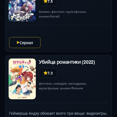
от нежелательного брака, Элиз намерена
7.5
использовать свои передовые медицинские знания,
чтобы продолжать спасать жизни.
боевик
,
фэнтези
,
мультфильм
,
аниме
Китай
•
Сериал
Убийца романтики (2022)
7.3
фэнтези
,
комедия
,
мелодрама
,
мультфильм
,
аниме
Япония
•
Геймерша Андзу обожает всего три вещи: видеоигры,