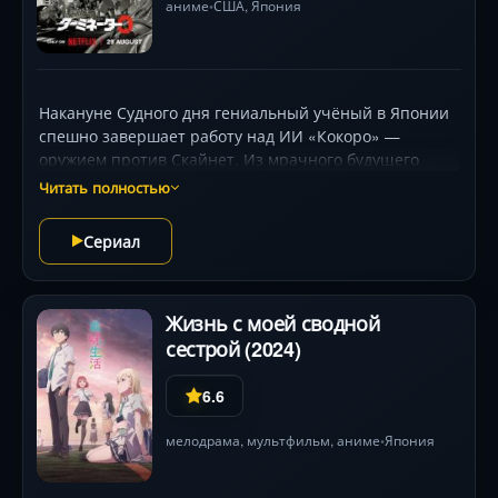
аниме
США
,
Япония
•
Накануне Судного дня гениальный учёный в Японии
спешно завершает работу над ИИ «Кокоро» —
оружием против Скайнет. Из мрачного будущего
прибывают двое: безжалостный терминатор (Тимоти
Читать полностью
Олифант) и солдат Эйко (Соноя Мидзуно), чьи цели
сталкиваются в эпическом противостоянии. В
Сериал
условиях тотального дефицита оружия схватки
превращаются в изобретательные кровавые дуэли с
арматурой и арбалетами, а создание ИИ ставит
Жизнь с моей сводной
этические дилеммы: способна ли машина стать
сестрой (2024)
спасителем? Анимация Production I.G смешивает
философский киберпанк с жёсткими боевыми
сценами, переосмысливая временные парадоксы
6.6
франшизы .
мелодрама
,
мультфильм
,
аниме
Япония
•