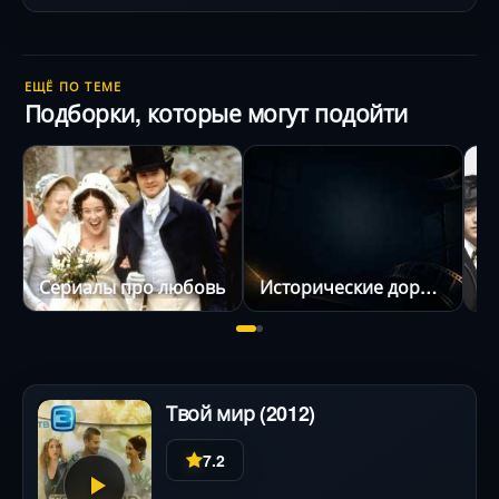
трогательным .
ЕЩЁ ПО ТЕМЕ
Подборки, которые могут подойти
Сериалы про любовь
Исторические дорамы (сериалы)
С
Твой мир (2012)
7.2