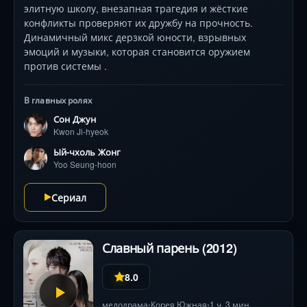
элитную школу, внезапная трагедия и жёсткие
конфликты проверяют их дружбу на прочность.
Динамичный микс дерзкой юности, взрывных
эмоций и музыки, которая становится оружием
против системы .
В главных ролях
Сон Джун
Kwon Ji-hyeok
Ый-чхоль Жонг
Yoo Seung-hoon
Сериал
Славный парень (2012)
8.0
мелодрама
Корея Южная
1 ч. 3 мин.
•
•