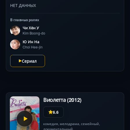
НЕТ ДАННЫХ
В главных ролях
Чи Хён У
Kim Boong-do
Ю Ин На
Choi Hee-jin
Сериал
Виолетта (2012)
6.6
комедия
,
мелодрама
,
семейный
,
документальный,