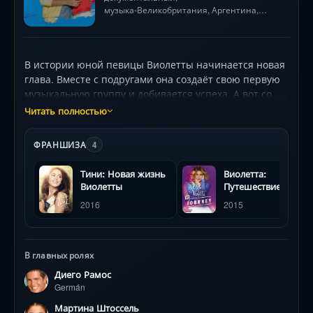
музыка
Великобритания, Аргентина,
•
Италия
В истории юной певицы Виолетты начинается новая
глава. Вместе с подругами она создаёт свою первую
музыкальную группу и добивается успеха. А вот со
своими чувствами девушка так и не может
Читать полностью
разобраться. Давний друг и первая любовь, Томас,
улетел за океан. Пока Виолетта страдает от разлуки,
ФРАНШИЗА
4
её кавалер Леон тихо празднует победу. Вот только
вскоре у него появляется новый соперник в борьбе
Тини: Новая жизнь
Виолетта:
за сердце Виолетты — испанец Диего. А другая новая
Виолетты
Путешествие
студентка — Лара — явно не равнодушна к Леону…
2016
2015
Какие ещё приключения и тайны ждут Виолетту на
новом жизненном этапе?
В главных ролях
Диего Рамос
Germán
Мартина Штоссель