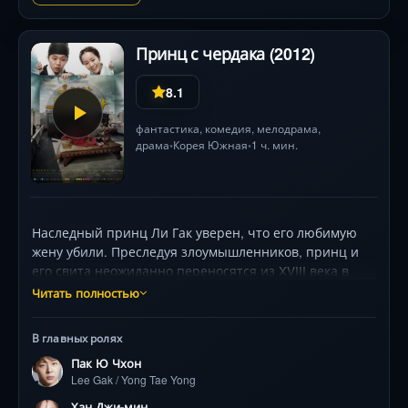
Финал решается в ЗАГСе, где всё — кроме чувств —
может быть понарошку.
Принц с чердака (2012)
8.1
фантастика
,
комедия
,
мелодрама
,
драма
Корея Южная
1 ч. мин.
•
•
Наследный принц Ли Гак уверен, что его любимую
жену убили. Преследуя злоумышленников, принц и
его свита неожиданно переносятся из XVIII века в
современный Сеул и оказываются на чердаке дома
Читать полностью
девушки Пак А. Добродушная и бойкая девушка
помогает адаптироваться Ли Гаку в современном
В главных ролях
мире. Попадая в смешные и нелепые ситуации,
Пак Ю Чхон
принц пытается приспособиться к жизни в мире
Lee Gak / Yong Tae Yong
будущего.
Хан Джи-мин