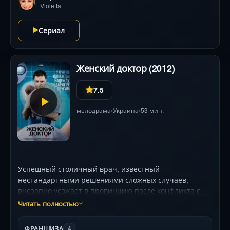
Violetta
Сериал
Женский доктор (2012)
7.5
мелодрама
Украина
53 мин.
•
•
Успешный столичный врач, известный
нестандартными решениями сложных случаев,
внезапно уезжает в провинцию после конфликта с
влиятельным отцом-профессором. В
Читать полностью
провинциальной больнице его ждёт устаревшее
оборудование, скептицизм коллег и пациентки, чьи
ФРАНШИЗА
4