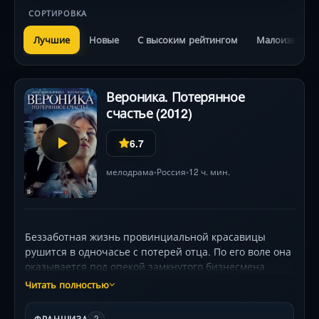
СОРТИРОВКА
Лучшие
Новые
С высоким рейтингом
Малоизвестн
Вероника. Потерянное
счастье (2012)
6.7
мелодрама
Россия
12 ч. мин.
•
•
Беззаботная жизнь провинциальной красавицы
рушится в одночасье с потерей отца. По его воле она
оказывается под опекой замкнутого бизнесмена
Андрея Кострова (Александр Дьяченко), чей
Читать полностью
холодный фасад скрывает неожиданную заботу. Но
роскошь московской жизни обманчива: давний враг
ФРАНШИЗА
2