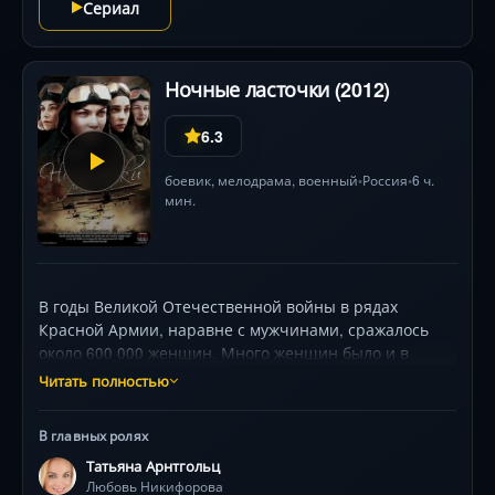
Маргаритой, которая как ураган ворвалась в его
Сериал
жизнь. Какой выбор он сделает?
Ночные ласточки (2012)
6.3
боевик
,
мелодрама
, военный
Россия
6 ч.
•
•
мин.
В годы Великой Отечественной войны в рядах
Красной Армии, наравне с мужчинами, сражалось
около 600 000 женщин. Много женщин было и в
авиации: лётчицы, штурманы, стрелки — радисты,
Читать полностью
вооруженцы… При этом, женщины — авиаторы
сражались как в составах обычных «мужских»
В главных ролях
авиационных полков, так и отдельных «женских». О
Татьяна Арнтгольц
некоторых наиболее известных лётчицах, об истории
Любовь Никифорова
создания и боевом пути женских авиационных