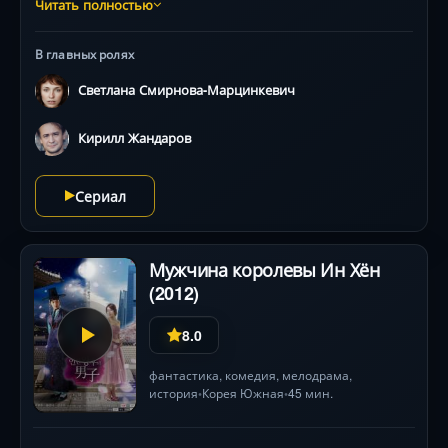
поступает интересное предложение, он не особо
Читать полностью
задумываясь «продает» дочь в город. Сильный
характер помогает Марине выстоять и не сломаться.
В главных ролях
Она выдерживает любые удары судьбы, упорно
стремясь к любви и счастью.
Светлана Смирнова-Марцинкевич
Кирилл Жандаров
Сериал
Мужчина королевы Ин Хён
(2012)
8.0
фантастика
,
комедия
,
мелодрама
,
история
Корея Южная
45 мин.
•
•