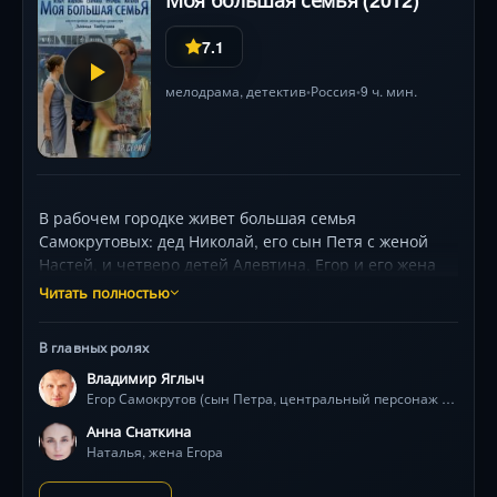
Моя большая семья (2012)
7.1
мелодрама
,
детектив
Россия
9 ч. мин.
•
•
В рабочем городке живет большая семья
Самокрутовых: дед Николай, его сын Петя с женой
Настей, и четверо детей Алевтина, Егор и его жена
Наталья, Гена и Вероника. Как и в любой семье у
Читать полностью
Самокрутовых бывает всякое, и ссоры, и споры, и
проблемы, которые они стараются решать вместе. В
В главных ролях
сериале параллельно разворачиваются два сюжета:
Владимир Яглыч
детективный и мелодраматический. В центре сюжета
Егор Самокрутов (сын Петра, центральный персонаж любовного треугольника)
любовный треугольник между бывшими
одноклассниками. Егору Самокрутову придется
Анна Снаткина
сделать сложный выбор, с кем ему остаться — с
Наталья, жена Егора
женой и сыном или со своей первой любовью