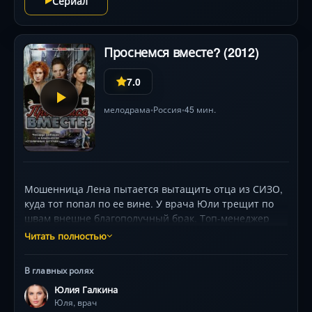
Сериал
Проснемся вместе? (2012)
7.0
мелодрама
Россия
45 мин.
•
•
Мошенница Лена пытается вытащить отца из СИЗО,
куда тот попал по ее вине. У врача Юли трещит по
швам внешне благополучный брак. Топ-менеджер
Вика разрывается между карьерой, ребенком и
Читать полностью
женатым любовником… Они взрослели в одно и то
же время — в лихие девяностые, когда любить вдруг
В главных ролях
стало немодно. Секс — модно. Цинизм — модно. А
Юлия Галкина
любовь — как-то не очень… У каждой из героинь
Юля, врач
свои проблемы. Вика переживает, потому что