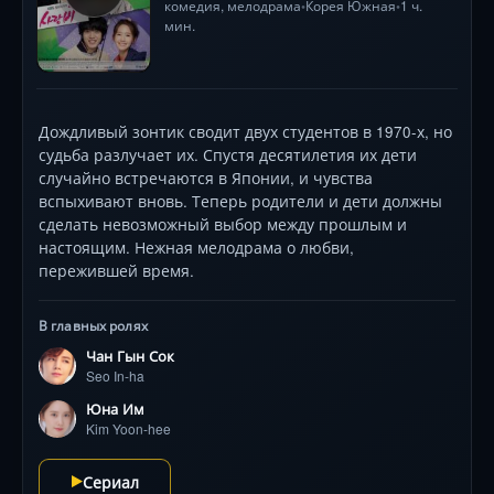
комедия
,
мелодрама
Корея Южная
1 ч.
•
•
мин.
Дождливый зонтик сводит двух студентов в 1970-х, но
судьба разлучает их. Спустя десятилетия их дети
случайно встречаются в Японии, и чувства
вспыхивают вновь. Теперь родители и дети должны
сделать невозможный выбор между прошлым и
настоящим. Нежная мелодрама о любви,
пережившей время.
В главных ролях
Чан Гын Сок
Seo In-ha
Юна Им
Kim Yoon-hee
Сериал