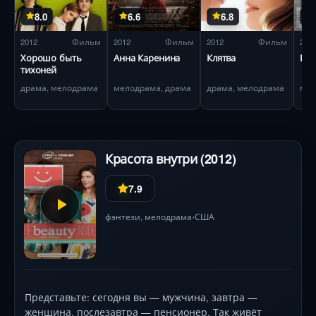
8.0
6.6
6.8
2012
Фильм
2012
Фильм
2012
Фильм
201
Хорошо быть
Анна Каренина
Клятва
Бу
тихоней
драма, мелодрама
мелодрама, драма
драма, мелодрама
Красота внутри (2012)
7.9
фэнтези
,
мелодрама
США
•
Представьте: сегодня вы — мужчина, завтра —
женщина, послезавтра — пенсионер. Так живёт