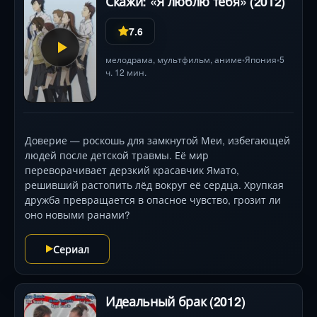
Скажи: «Я люблю тебя» (2012)
7.6
мелодрама
,
мультфильм
,
аниме
Япония
5
•
•
ч. 12 мин.
Доверие — роскошь для замкнутой Меи, избегающей
людей после детской травмы. Её мир
переворачивает дерзкий красавчик Ямато,
решивший растопить лёд вокруг её сердца. Хрупкая
дружба превращается в опасное чувство, грозит ли
оно новыми ранами?
Сериал
Идеальный брак (2012)