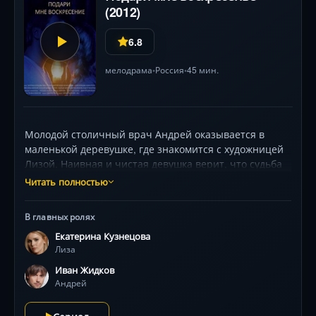
(2012)
6.8
мелодрама
Россия
45 мин.
•
•
Молодой столичный врач Андрей оказывается в
маленькой деревушке, где знакомится с художницей
Лизой. Наивная и чистая девушка верит, что судьба
послала ей настоящую любовь, ведь полгода назад,
Читать полностью
еще до знакомства, она нарисовала портрет Андрея.
Однако Андрей оказывается не так прост: он просто
В главных ролях
поспорил на Лизу со своим другом, о чем она узнает
Екатерина Кузнецова
слишком поздно.
Лиза
Иван Жидков
Андрей