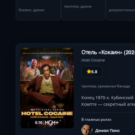
триллер, драма
боевик, драма
документаль
Отель «Кокаин» (202
Hotel Cocaine
6.8
триллер
,
криминал
Канада
•
Конец 1970-х. Кубинский
Компте — секретный аген
В главных ролях
Дэниэл Пино