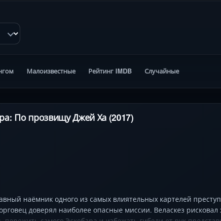
нгом
Малоизвестные
Рейтинг IMDB
Случайные
а: По прозвищу Джей Ха (2017)
лавный наёмник одного из самых влиятельных картелей преступ
рговец доверял наиболее опасные миссии. Веласкез рисковал ж
сь пережить самого Эскобара и избежать гибели от рук предста