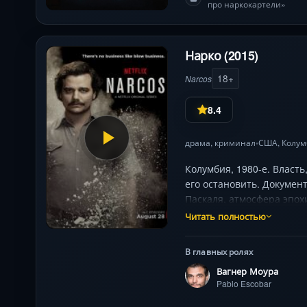
про наркокартели»
Нарко (2015)
18+
Narcos
8.4
драма
,
криминал
США
, Колу
•
Колумбия, 1980-е. Власть
его остановить. Докумен
Паскаля, атмосфера эпох
Читать полностью
В главных ролях
Вагнер Моура
Pablo Escobar