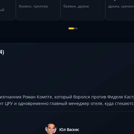
боевик, триллер
боевик, драма
драма, крими
ный
4)
 изгнанник Роман Компте, который боролся против Фиделя Кас
т ЦРУ и одновременно главный менеджер отеля, куда стекаютс
Юл Васкес