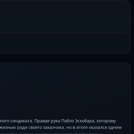
ного синдиката. Правая рука Пабло Эскобара, которому
изнью ради своего заказчика, но в итоге оказался одним
вителей власти и других наёмников своей сферы.