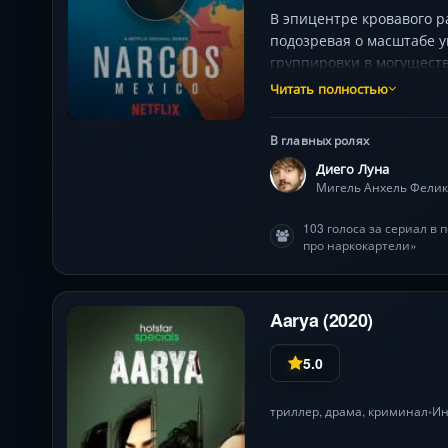
В эпицентре кровавого р
подозревая о масштабе у
группировки в могуществ
Сезоны раскрывают цепн
Читать полностью
и клана Арельяно Феликс
Визуальная документальн
В главных ролях
Диего Луна
Мигель Анхель Фелик
103 голоса за сериал в
про наркокартели»
Aarya (2020)
5.0
триллер
,
драма
,
криминал
Ин
•