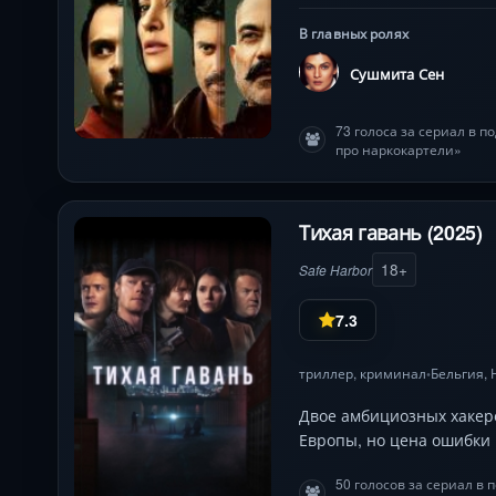
В главных ролях
Сушмита Сен
73 голоса за сериал в 
про наркокартели»
Тихая гавань (2025)
18+
Safe Harbor
7.3
триллер
,
криминал
Бельгия,
•
Двое амбициозных хакеро
Европы, но цена ошибки 
50 голосов за сериал в