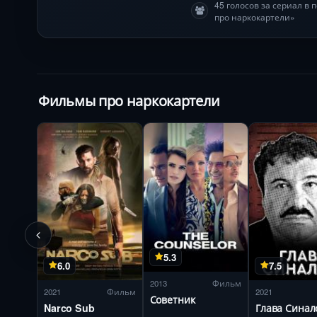
45 голосов за сериал в
про наркокартели»
Фильмы про наркокартели
5.3
6.0
7.5
2013
Фильм
2021
Фильм
2021
Советник
Narco Sub
Глава Синал