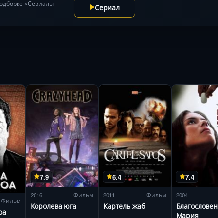
 подборке «Сериалы
Сериал
7.9
6.4
7.4
2016
Фильм
2011
Фильм
2004
Фильм
Королева юга
Картель жаб
Благословен
оа
Мария