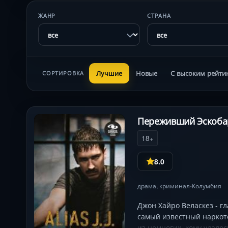
ЖАНР
СТРАНА
Лучшие
Новые
С высоким рейти
СОРТИРОВКА
Переживший Эскобар
18+
8.0
драма
,
криминал
Колумбия
•
Джон Хайро Веласкез - г
самый известный наркото
из немногих, кому удало