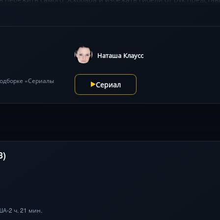
Наташа Клаусс
 подборке «Сериалы
Сериал
8)
ША
2 ч. 21 мин.
•