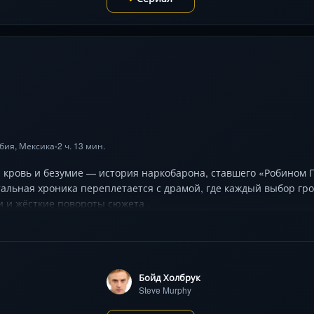
мбия, Мексика
2 ч. 13 мин.
•
, кровь и безумие — история наркобарона, ставшего «Робином Г
тальная хроника переплетается с драмой, где каждый выбор гр
и и жёсткие повороты сюжета .
Бойд Холбрук
Steve Murphy