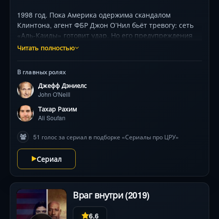
1998 год. Пока Америка одержима скандалом
Клинтона, агент ФБР Джон О’Нил бьёт тревогу: сеть
«Аль-Каиды» готовит удар. Но его предупреждения
игнорирует ЦРУ, где Мартин Шмидт фанатично
Читать полностью
скрывает разведданные. Личная вражда,
бюрократические преграды и борьба ведомств
В главных ролях
ставят под угрозу тысячи жизней. Основанный на
Джефф Дэниелс
Пулитцеровской книге триллер детально воссоздаёт
John O'Neill
историю роковых решений, которые привели к 9/11.
Звезды — Джефф Дэниелс (О’Нил), Тахар Рахим
Тахар Рахим
(арабоязычный аналитик Али Суфан) и Питер
Ali Soufan
Сарсгаард (Шмидт) — воплощают реальных лиц, чьи
51 голос за сериал в подборке «Сериалы про ЦРУ»
ошибки и мужество изменили мир. Напряжение
нарастает с каждой минутой, но успеют ли враги
Сериал
объединиться раньше, чем враги?
Враг внутри (2019)
6.6