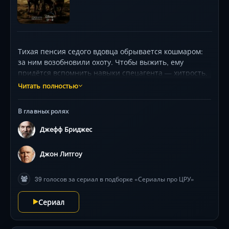
Тихая пенсия седого вдовца обрывается кошмаром:
за ним возобновили охоту. Чтобы выжить, ему
придётся вспомнить навыки спецагента — хитрость,
жестокость и искусство исчезать. С двумя верными
Читать полностью
ротвейлерами и сумкой, набитой оружием, он бежит
от элитных убийц и ФБР, возглавляемого бывшим
В главных ролях
напарником. Прошлое преследует его через
флешбэки Афганистана, где молодой оперативник
Джефф Бриджес
совершил роковую ошибку. Но самая опасная
мишень — его собственная память, стирающая
Джон Литгоу
границы реальности. Бенефис Джеффа Бриджеса в
роли старика, который доказал: ярость и смекалка не
39 голосов за сериал в подборке «Сериалы про ЦРУ»
стареют.
Сериал