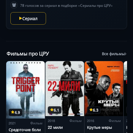
78 голосов за сериал в подборке «Сериалы про ЦРУ»
детективе, полном неожиданных поворотов и
интеллектуальных поединков. 368 символов
Сериал
Фильмы про ЦРУ
Все фильмы
6.1
6.3
4.9
2018
Фильм
2016
Фильм
201
2021
Фильм
22 мили
Крутые меры
Код
Средоточие боли
«Ке