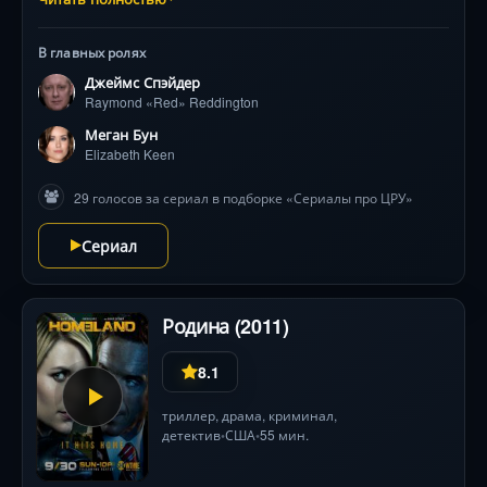
раскрывает «чёрный список» — тайную сеть
опаснейших преступников, о которых не подозревает
В главных ролях
даже правительство. Рейтинг IMDb: 8.0 .
Джеймс Спэйдер
Raymond «Red» Reddington
Меган Бун
Elizabeth Keen
29 голосов за сериал в подборке «Сериалы про ЦРУ»
Сериал
Родина (2011)
8.1
триллер
,
драма
,
криминал
,
детектив
США
55 мин.
•
•