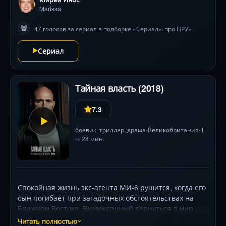
пустынь Марокко. Ей предстоит не только раскрыть
Marissa
шокирующую правду о генетическом эксперименте
47 голосов за сериал в подборке «Сериалы про ЦРУ»
«Ютракс», но и понять, кому можно доверять.
Виртуозные боевые сцены, гипнотическая игра Эсме
Сериал
Крид-Майлз и атмосфера постоянной угрозы держат
в напряжении до финала.
Тайная власть (2018)
7.3
боевик
,
триллер
,
драма
Великобритания
1
•
•
ч. 28 мин.
Спокойная жизнь экс-агента МИ-6 рушится, когда его
сын погибает при загадочных обстоятельствах на
Ближнем Востоке. Вынужденный вернуться в мир
теневых операций, герой обнаруживает сеть лжи,
Читать полностью