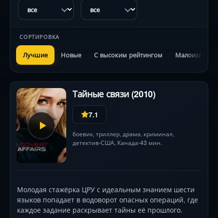
СОРТИРОВКА
Лучшие
Новые
С высоким рейтингом
Малоизвестн
Тайные связи (2010)
7.1
боевик
,
триллер
,
драма
,
криминал
,
детектив
США
, Канада
43 мин.
•
•
Молодая стажёрка ЦРУ с идеальным знанием шести
языков попадает в водоворот опасных операций, где
каждое задание раскрывает тайны её прошлого.