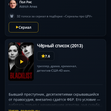
Пол Рис
Aldrich Ames
32 голоса за сериал в подборке «Сериалы про ЦРУ»
Сериал
Чёрный список (2013)
7.6
триллер
,
драма
,
криминал
,
детектив
США
43 мин.
•
•
Бывший преступник, десятилетиями скрывавшийся
от правосудия, внезапно сдаётся ФБР. Его условие —
работать только с начинающим агентом, чья судьба
необъяснимо переплетена с его прошлым. Взамен он
Читать полностью