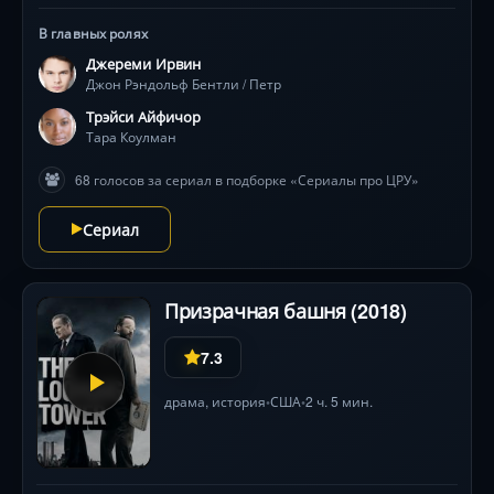
В главных ролях
Джереми Ирвин
Джон Рэндольф Бентли / Петр
Трэйси Айфичор
Тара Коулман
68 голосов за сериал в подборке «Сериалы про ЦРУ»
Сериал
Призрачная башня (2018)
7.3
драма
,
история
США
2 ч. 5 мин.
•
•