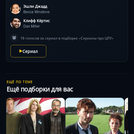
главным оружием в поисках. Эшли Джадд блистает в
Эшли Джадд
роли женщины, чья материнская ярость ломает
Becca Winstone
криминальные схемы международного масштаба.
Головокружительные погони по узким улочкам
Клифф Кёртис
Италии, ледяные расчёты под прикрытием и
Dax Miller
неожиданные предательства держат в напряжении
16 голосов за сериал в подборке «Сериалы про ЦРУ»
до финальных титров. 400 символов
Сериал
ЕЩЁ ПО ТЕМЕ
Ещё подборки для вас