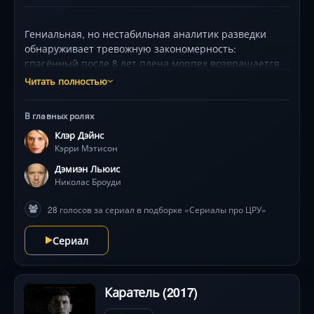
Гениальная, но нестабильная аналитик разведки
обнаруживает тревожную закономерность:
спасённый после 8 лет плена морпех возвращается
домой как национальный герой, но её инстинкты
Читать полностью
кричат об измене. Одержимая доказательствами, она
запускает несанкционированную слежку, погружаясь
В главных ролях
в паутину лжи и политических интриг. Клэр Дэйнс и
Клэр Дэйнс
Дэмиэн Льюис ведут смертельную психологическую
Кэрри Мэтисон
дуэль в этом награждённом «Эмми» и «Золотым
глобусом» триллере, где доверие — роскошь, а
Дэмиэн Льюис
виртуозные сюжетные повороты ставят под вопрос
Николас Броуди
саму природу патриотизма. Готовьтесь к паранойе,
28 голосов за сериал в подборке «Сериалы про ЦРУ»
где даже родные стены хранят предательство.
Сериал
Каратель (2017)