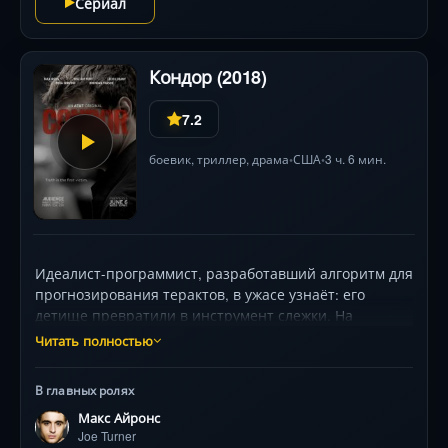
Сериал
Кондор (2018)
7.2
боевик
,
триллер
,
драма
США
3 ч. 6 мин.
•
•
Идеалист-программист, разработавший алгоритм для
прогнозирования терактов, в ужасе узнаёт: его
детище превратили в инструмент слежки. На
следующий день весь его отдел ЦРУ жестоко
Читать полностью
уничтожен. Он — единственный выживший, но
теперь мишень для киллеров и собственного
В главных ролях
руководства. Без подготовки, без доверия, с одной
Макс Айронс
лишь логикой он вступает в смертельную игру с
Joe Turner
тенями из правительственных недр. Макс Айронс