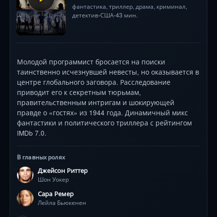
фантастика
,
триллер
,
драма
,
криминал
,
детектив
США
43 мин.
•
•
Молодой программист бросается на поиски
таинственно исчезнувшей невесты, но оказывается в
центре глобального заговора. Расследование
приводит его к секретным тюрьмам,
правительственным интригам и шокирующей
правде о «гостях» из 1944 года. Динамичный микс
фантастики и политического триллера с рейтингом
IMDb 7.0.
В главных ролях
Джейсон Риттер
Шон Уокер
Сара Ремер
Лейла Бьюкенен