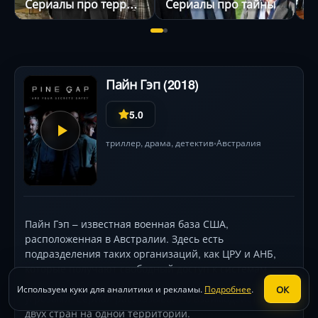
Сериалы про террористов
Сериалы про тайны
С
Пайн Гэп (2018)
5.0
триллер
,
драма
,
детектив
Австралия
•
Пайн Гэп – известная военная база США,
расположенная в Австралии. Здесь есть
подразделения таких организаций, как ЦРУ и АНБ,
которые получают свободный доступ к системам
видеонаблюдения и контролю за потенциальными
ОК
Используем куки для аналитики и рекламы.
Подробнее
.
угрозами. Сериал рассказывает о взаимодействии
двух стран на одной территории.