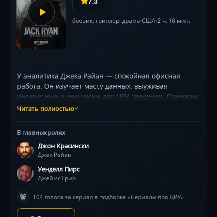
7.3
боевик
,
триллер
,
драма
США
2 ч. 16 мин.
•
•
У аналитика Джека Райан — спокойная офисная
работа. Он изучает массу данных, выуживая
интересные и значимые для ЦРУ сведения. Однажды
он сталкивается с подозрительными банковскими
Читать полностью
переводами. Вроде ничего особенного, но…
Отчаявшись достучаться до руководства, Райан
В главных ролях
начинает собственное расследование,
Джон Красински
выливающееся в смертельно опасную гонку по всей
Джек Райан
Европе.
Уенделл Пирс
Джеймс Грир
104 голоса за сериал в подборке «Сериалы про ЦРУ»