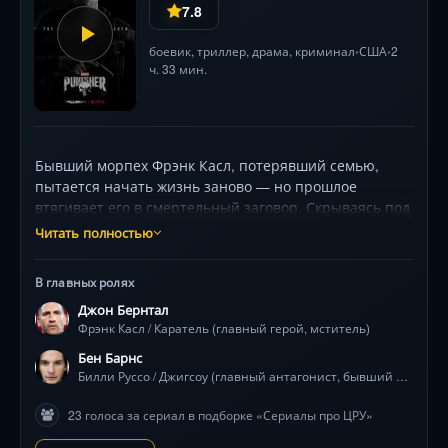
7.8
боевик
,
триллер
,
драма
,
криминал
США
2
•
•
ч. 33 мин.
Бывший морпех Фрэнк Касл, потерявший семью,
пытается начать жизнь заново — но прошлое
втягивает его в смертельный заговор. Скрываясь под
чужим именем, он сталкивается с предательством
Читать полностью
бывших сослуживцев и теневыми играми ЦРУ. Джон
Бернтал в роли мстителя без страха и жалости —
В главных ролях
брутальные схватки, PTSD и моральный выбор на
Джон Бернтал
грани безумия .
Фрэнк Касл / Каратель (главный герой, мститель)
Бен Барнс
Билли Руссо / Джигсоу (главный антагонист, бывший друг Фрэнка)
23 голоса за сериал в подборке «Сериалы про ЦРУ»