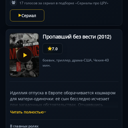
17 голосов за сериал в подборке «Сериалы про ЦРУ»
Сериал
Пропавший без вести (2012)
7.0
боевик
,
триллер
,
драма
США
, Чехия
43
•
•
мин.
Идиллия отпуска в Европе оборачивается кошмаром
для матери-одиночки: её сын бесследно исчезает
при загадочных обстоятельствах. Отчаявшись
добиться правды от официальных служб, героиня
Читать полностью
вынуждена вернуться к прошлому, которое давно
похоронила, — её навыки спецагента становятся
В главных ролях