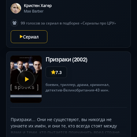
блистательно ведёт эту партию в шахматы на фоне
Кристен Хагер
вашингтонских коридоров власти, где каждый шаг
Mae Barber
может стать последним. Визуальная динамика
99 голосов за сериал в подборке «Сериалы про ЦРУ»
перестрелок и психологическое напряжение
сливаются в идеальный шторм, держа зрителя в
Сериал
тисках до финальных кадров. Кому верить, когда ложь
— единственный язык правды?
Призраки (2002)
7.3
боевик
,
триллер
,
драма
,
криминал
,
детектив
Великобритания
43 мин.
•
•
Призраки… Они не существуют, вы никогда не
узнаете их имён, и они те, кто всегда стоят между
вами и теми, кто пытается причинить вред стране.