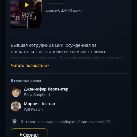
драма
США
43 мин.
•
•
Бывшая сотрудница ЦРУ, осуждённая за
предательство, становится ключом к поимке
опасного террориста. Вынужденный союз с агентом
ФБР, чья жизнь разрушена её прошлым,
Читать полностью
превращается в опасную игру на грани доверия.
Дженнифер Карпентер и Моррис Честнат в
В главных ролях
психологическом противостоянии, напоминающем
Дженнифер Карпентер
«Молчание ягнят» . Динамичные погони и
Erica Shepherd
визуальная стилистика шпионских триллеров —
визитная карточка проекта.
Моррис Честнат
Will Keaton
51 голос за сериал в подборке «Сериалы про ЦРУ»
Сериал