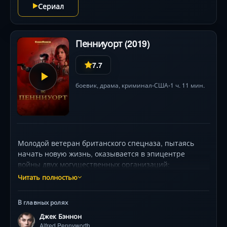
Сериал
Пенниуорт (2019)
7.7
боевик
,
драма
,
криминал
США
1 ч. 11 мин.
•
•
Молодой ветеран британского спецназа, пытаясь
начать новую жизнь, оказывается в эпицентре
войны двух могущественных организаций:
фашистского «Общества Воронов» и элитарной
Читать полностью
«Лиги Безымянных». Его навыки привлекают
внимание харизматичного американского
В главных ролях
миллиардера Томаса Уэйна и решительной
Джек Бэннон
журналистки Марты Кейн. Вместе они вступают в
Alfred Pennyworth