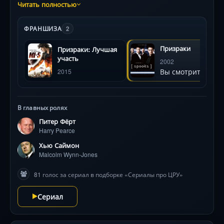
Группа агентов британской разведки известна как
Читать полностью
Призраки. По долгу службы им приходится скрывать
свою настоящую личность. В обычной жизни у них
ФРАНШИЗА
2
другие имена и биографии. Они секретные агенты,
ответственные за национальную безопасность
Призраки
Призраки: Лучшая
королевства.
участь
2002
Вы смотрите
2015
В главных ролях
Питер Фёрт
Harry Pearce
Хью Саймон
Malcolm Wynn-Jones
81 голос за сериал в подборке «Сериалы про ЦРУ»
Сериал