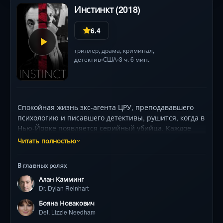
Инстинкт (2018)
6.4
триллер
,
драма
,
криминал
,
детектив
США
3 ч. 6 мин.
•
•
Спокойная жизнь экс-агента ЦРУ, преподававшего
психологию и писавшего детективы, рушится, когда в
Нью-Йорке появляется серийный убийца. Каждое
преступление — точное воплощение сцен из его
Читать полностью
романов. Вынужденный сотрудничать с резкой, но
проницательной детективом Лиззи Нидхэм, герой
В главных ролях
погружается в изощренную игру с неуловимым
Алан Камминг
маньяком, бросающим ему личный вызов. Их
Dr. Dylan Reinhart
противостояние раскрывает тёмные стороны города
и заставляет главного героя снова полагаться на
Бояна Новакович
давно уснувшие навыки. Алан Камминг и Бояна
Det. Lizzie Needham
Новакович создают напряжённый дуэт в этом