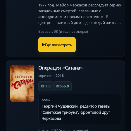
1977 год. Майор Черкасов расследует серию
загадочных смертей, связанных с
ипподромом и новым наркотиком. В
центре — элитный дом, где каждый житель
скрывает тень подозрения, а преступник
Возраст: 68 (в год премьеры)
изобретает формулу мести .
Где посмотреть
Операция «Сатана»
сериал
2018
7.3
6.9
КП
IMDb
роль
Георгий Чудовский, редактор газеты
'Советская трибуна', фронтовой друг
Черкасова
Возраст: 67 (в год премьеры)