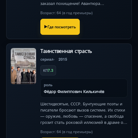
заказал похищение! Авантюра
превращается в хаос, где жертва крушит
Возраст: 64 (в год премьеры)
всё вокруг, а похитители в отчаянии.
Где посмотреть
Таинственная страсть
сериал
2015
7.3
КП
роль
Фёдор Филиппович Килькичёв
Шестидесятые, СССР. Бунтующие поэты и
писатели бросают вызов системе. Их стихи
— оружие, любовь — спасение, а свобода
грозит стать роковой иллюзией в драме о
легендарном поколении.
Возраст: 64 (в год премьеры)