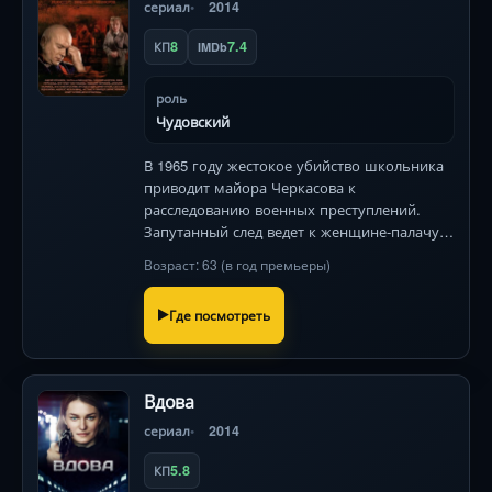
сериал
2014
8
7.4
КП
IMDb
роль
Чудовский
В 1965 году жестокое убийство школьника
приводит майора Черкасова к
расследованию военных преступлений.
Запутанный след ведет к женщине-палачу,
двадцать лет скрывавшейся под маской
Возраст: 63 (в год премьеры)
образцовой советской гражданки. Жуткая
тайна «Тоньки-пулеметчицы» всплывает
Где посмотреть
Вдова
сериал
2014
5.8
КП