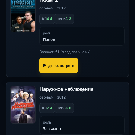
сериал
2012
4.4
3.3
КП
IMDb
роль
Попов
Возраст: 61 (в год премьеры)
Где посмотреть
Наружное наблюдение
сериал
2012
7.4
6.8
КП
IMDb
роль
Завьялов