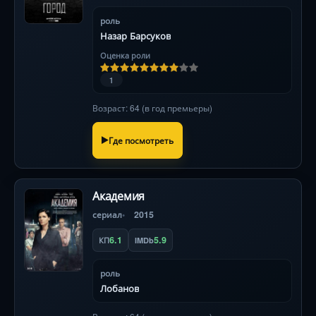
роль
Назар Барсуков
Оценка роли
1
Возраст: 64 (в год премьеры)
Где посмотреть
Академия
сериал
2015
6.1
5.9
КП
IMDb
роль
Лобанов