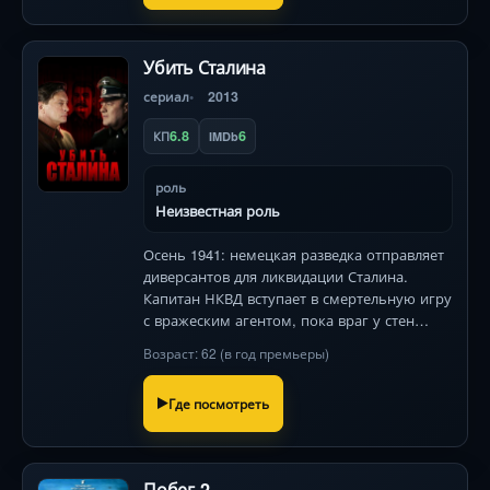
Убить Сталина
сериал
2013
6.8
6
КП
IMDb
роль
Неизвестная роль
Осень 1941: немецкая разведка отправляет
диверсантов для ликвидации Сталина.
Капитан НКВД вступает в смертельную игру
с вражеским агентом, пока враг у стен
Москвы. Детективная ловушка с
Возраст: 62 (в год премьеры)
неочевидной развязкой .
Где посмотреть
Побег 2