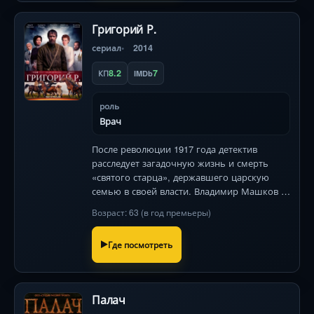
Григорий Р.
сериал
2014
8.2
7
КП
IMDb
роль
Врач
После революции 1917 года детектив
расследует загадочную жизнь и смерть
«святого старца», державшего царскую
семью в своей власти. Владимир Машков в
роли одной из самых одиозных фигур
Возраст: 63 (в год премьеры)
истории.
Где посмотреть
Палач