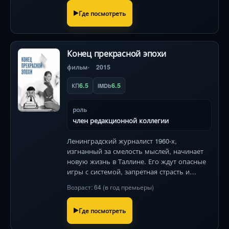
Где посмотреть
Конец прекрасной эпохи
фильм
2015
6.5
6.5
КП
IMDb
роль
член редакционной коллегии
Ленинградский журналист 1960-х,
изгнанный за смелость мыслей, начинает
новую жизнь в Таллине. Его ждут опасные
игры с системой, запретная страсть и
борьба за право говорить правду в чёрно-
Возраст: 64 (в год премьеры)
белом мире цензуры.
Где посмотреть