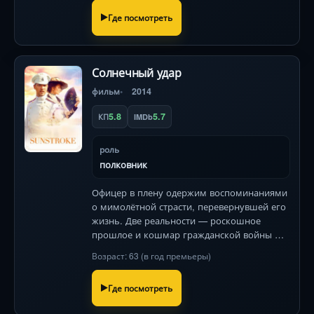
Где посмотреть
Солнечный удар
фильм
2014
5.8
5.7
КП
IMDb
роль
полковник
Офицер в плену одержим воспоминаниями
о мимолётной страсти, перевернувшей его
жизнь. Две реальности — роскошное
прошлое и кошмар гражданской войны —
столкнутся в вихре визуальной поэзии.
Возраст: 63 (в год премьеры)
Где посмотреть