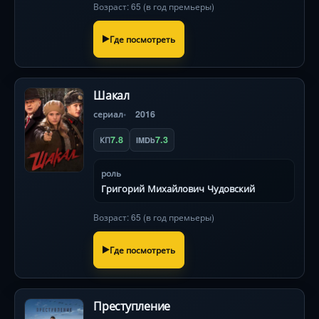
Возраст: 65 (в год премьеры)
может стоить империи. Драма, история, 12
серий.
Где посмотреть
Шакал
сериал
2016
7.8
7.3
КП
IMDb
роль
Григорий Михайлович Чудовский
Возраст: 65 (в год премьеры)
Где посмотреть
Преступление