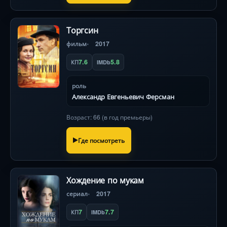
Торгсин
фильм
2017
7.6
5.8
КП
IMDb
роль
Александр Евгеньевич Ферсман
Возраст: 66 (в год премьеры)
Где посмотреть
Хождение по мукам
сериал
2017
7
7.7
КП
IMDb