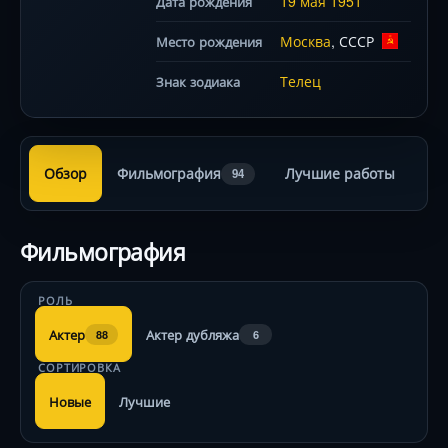
19 мая
1951
Дата рождения
Москва
, СССР
Место рождения
Телец
Знак зодиака
Обзор
Фильмография
Лучшие работы
94
Фильмография
РОЛЬ
Актер
Актер дубляжа
88
6
СОРТИРОВКА
Новые
Лучшие