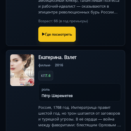
амбициозный юнкер, талантливая поэтесса
и рабочий-идеалист — оказываются в
эпицентре революционных бурь России
1913–1921 годов. Их судьбы переплетаются
Возраст: 66 (в год премьеры)
на фоне войны, предательств и надежд на
взлёт империи.
Где посмотреть
Екатерина. Взлет
фильм
2016
7.6
КП
роль
Пётр Шереметев
Россия, 1768 год. Императрица правит
шестой год, но трон шатается от заговоров
и турецкой угрозы. В её сердце — война
между фаворитами: блестящим Орловым и
дерзким Потемкиным. Каждое решение