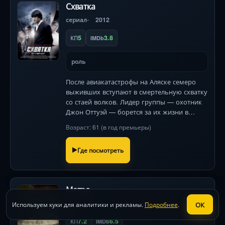
Схватка
сериал
2012
5
3.8
КП
IMDb
роль
После авиакатастрофы на Аляске семеро
выживших вступают в смертельную схватку
со стаей волков. Лидер группы — охотник
Джон Оттуэй — борется за их жизни в
ледяном аду. 140 символов
Возраст: 61 (в год премьеры)
Где посмотреть
Метро
фильм
2012
ОК
Используем куки для аналитики и рекламы.
Подробнее
.
7.2
6.5
КП
IMDb