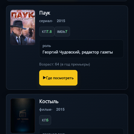
Паук
сериал
2015
7.8
7
КП
IMDb
роль
Георгий Чудовский, редактор газеты
Возраст: 64 (в год премьеры)
Где посмотреть
Костыль
фильм
2015
5
КП