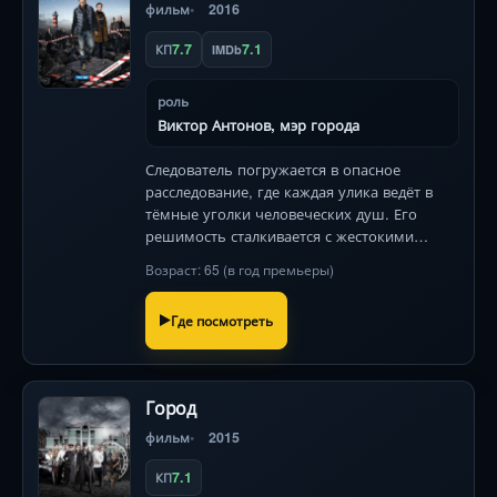
фильм
2016
7.7
7.1
КП
IMDb
роль
Виктор Антонов, мэр города
Следователь погружается в опасное
расследование, где каждая улика ведёт в
тёмные уголки человеческих душ. Его
решимость сталкивается с жестокими
тайнами, а напряжение нарастает с каждой
Возраст: 65 (в год премьеры)
минутой. Россия, 2016.
Где посмотреть
Город
фильм
2015
7.1
КП