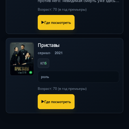
против него: невидимая смерть уже здесь,
а каждый шаг в радиоактивных руинах
Возраст: 70 (в год премьеры)
грозит гибелью. Выживет ли он в схватке с
незримым врагом?
Где посмотреть
Приставы
сериал
2021
5
КП
роль
Возраст: 70 (в год премьеры)
Где посмотреть