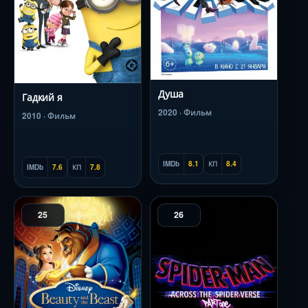
Душа
Гадкий я
2020 · Фильм
2010 · Фильм
IMDb
8.1
КП
8.4
IMDb
7.6
КП
7.8
25
26