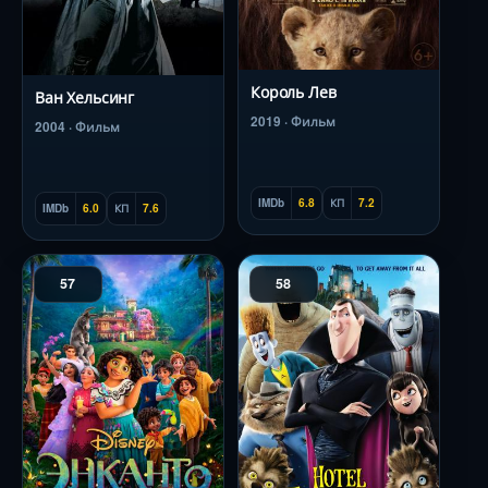
Король Лев
Ван Хельсинг
2019 · Фильм
2004 · Фильм
IMDb
6.8
КП
7.2
IMDb
6.0
КП
7.6
57
58