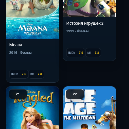
История игрушек 2
1999 · Фильм
Моана
2016 · Фильм
IMDb
7.9
КП
7.8
IMDb
7.6
КП
7.8
21
22