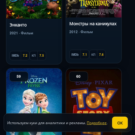
Монстры на каникулах
Энканто
2012 · Фильм
2021 · Фильм
IMDb
7.1
КП
7.6
IMDb
7.2
КП
7.5
59
60
ОК
Используем куки для аналитики и рекламы.
Подробнее
.