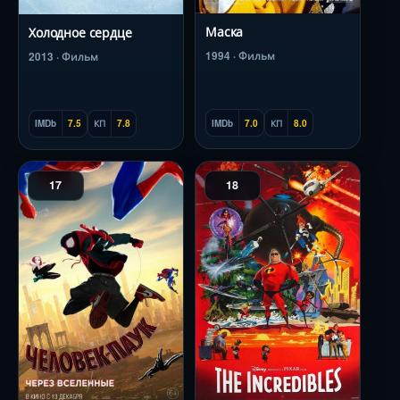
Маска
Холодное сердце
1994 · Фильм
2013 · Фильм
IMDb
7.0
КП
8.0
IMDb
7.5
КП
7.8
17
18