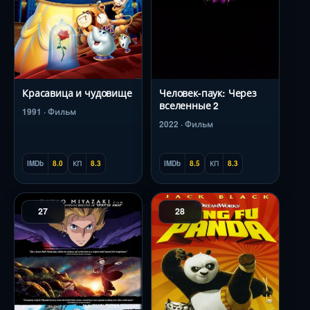
Красавица и чудовище
Человек-паук: Через
вселенные 2
1991 · Фильм
2022 · Фильм
IMDb
8.0
КП
8.3
IMDb
8.5
КП
8.3
27
28