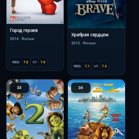
Город героев
Храбрая сердцем
2014 · Фильм
2012 · Фильм
IMDb
7.8
КП
7.9
IMDb
7.1
КП
7.4
33
34