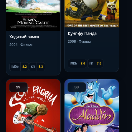
Кунг-фу Панда
Ходячий замок
2008 · Фильм
2004 · Фильм
IMDb
7.6
КП
7.8
IMDb
8.2
КП
8.3
29
30