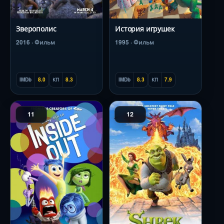
Зверополис
История игрушек
2016 · Фильм
1995 · Фильм
IMDb
8.0
КП
8.3
IMDb
8.3
КП
7.9
11
12