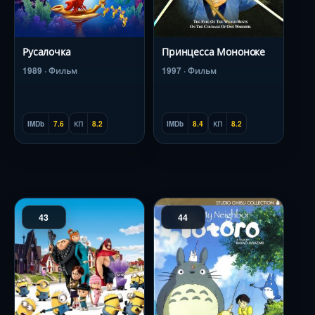
Русалочка
Принцесса Мононоке
1989 · Фильм
1997 · Фильм
IMDb
7.6
КП
8.2
IMDb
8.4
КП
8.2
43
44