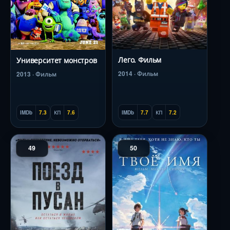
Лего. Фильм
Университет монстров
2014 · Фильм
2013 · Фильм
IMDb
7.7
КП
7.2
IMDb
7.3
КП
7.6
49
50