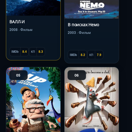
ВАЛЛ·И
В поисках Немо
2008 · Фильм
2003 · Фильм
IMDb
8.4
КП
8.3
IMDb
8.2
КП
7.9
05
06