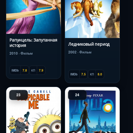
Рапунцель: Запутанная
Ледниковый период
история
2002 · Фильм
2010 · Фильм
IMDb
7.8
КП
7.9
IMDb
7.5
КП
8.0
23
24