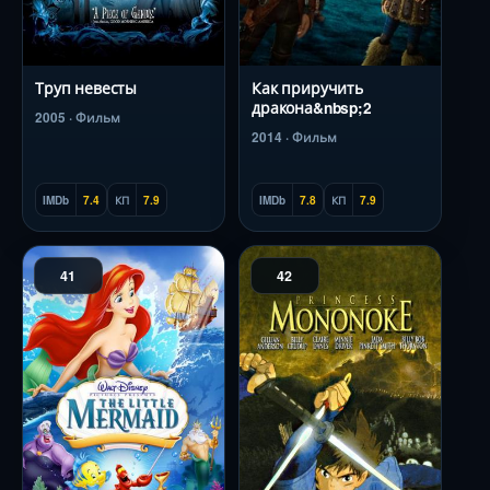
Труп невесты
Как приручить
дракона&nbsp;2
2005 · Фильм
2014 · Фильм
IMDb
7.4
КП
7.9
IMDb
7.8
КП
7.9
41
42