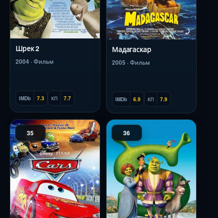
Шрек 2
Мадагаскар
2004 · Фильм
2005 · Фильм
IMDb
7.3
КП
7.7
IMDb
6.9
КП
7.9
35
36