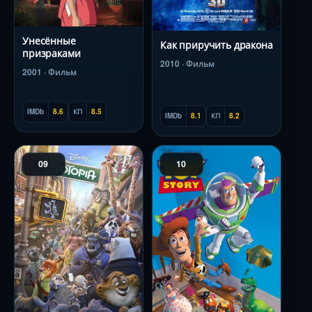
Унесённые
Как приручить дракона
призраками
2010 · Фильм
2001 · Фильм
IMDb
8.6
КП
8.5
IMDb
8.1
КП
8.2
09
10