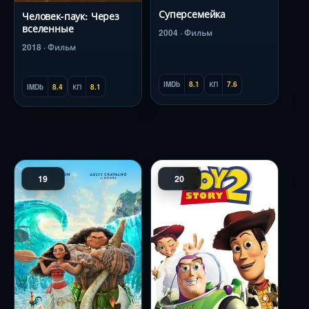
Суперсемейка
Человек-паук: Через
вселенные
2004 · Фильм
2018 · Фильм
IMDb
8.1
КП
7.6
IMDb
8.4
КП
8.1
19
20