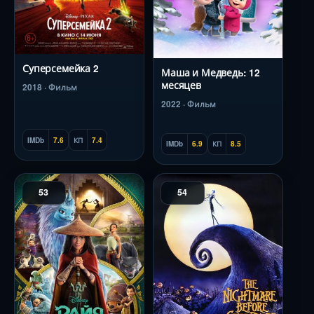
Суперсемейка 2
Маша и Медведь: 12
месяцев
2018 · Фильм
2022 · Фильм
IMDb
7.6
КП
7.4
IMDb
6.9
КП
8.5
53
54