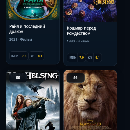
Райя и последний
Кошмар перед
дракон
Рождеством
2021 · Фильм
1993 · Фильм
IMDb
7.3
КП
8.1
IMDb
7.9
КП
8.1
55
56