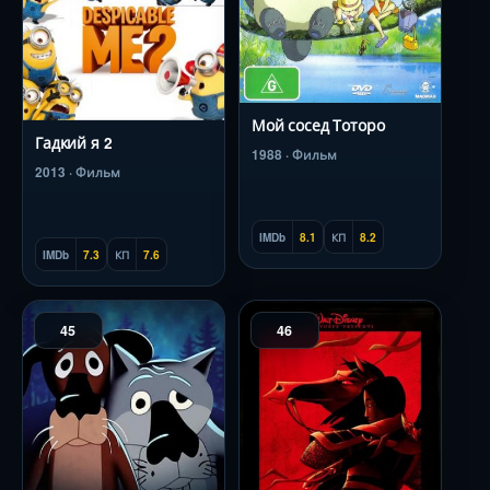
Мой сосед Тоторо
Гадкий я 2
1988 · Фильм
2013 · Фильм
IMDb
8.1
КП
8.2
IMDb
7.3
КП
7.6
45
46