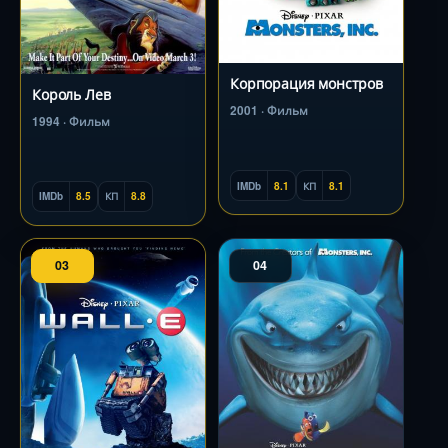
Корпорация монстров
Король Лев
2001 · Фильм
1994 · Фильм
IMDb
8.1
КП
8.1
IMDb
8.5
КП
8.8
03
04