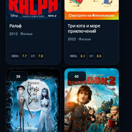
Ральф
Три кота и море
приключений
2012 · Фильм
2022 · Фильм
IMDb
7.7
КП
7.8
IMDb
6.1
КП
8.5
39
40