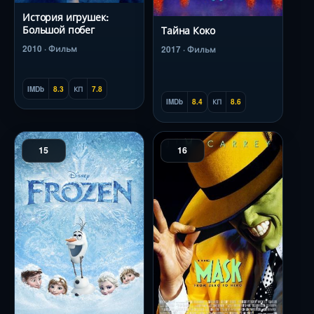
История игрушек:
Большой побег
Тайна Коко
2010 · Фильм
2017 · Фильм
IMDb
8.3
КП
7.8
IMDb
8.4
КП
8.6
15
16