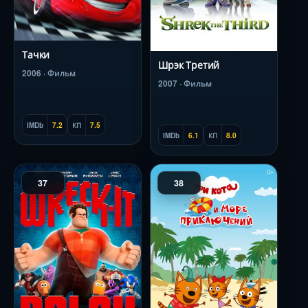
Тачки
Шрэк Третий
2006 · Фильм
2007 · Фильм
IMDb
7.2
КП
7.5
IMDb
6.1
КП
8.0
37
38