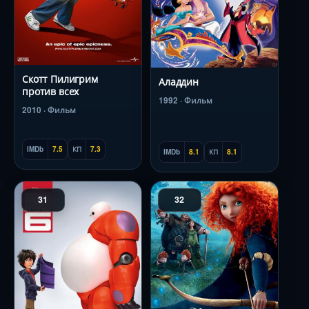
Скотт Пилигрим
Аладдин
против всех
1992 · Фильм
2010 · Фильм
IMDb
7.5
КП
7.3
IMDb
8.1
КП
8.1
31
32