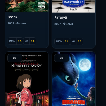
Вверх
Рататуй
2009 · Фильм
2007 · Фильм
IMDb
8.3
КП
8.0
IMDb
8.1
КП
8.0
07
08