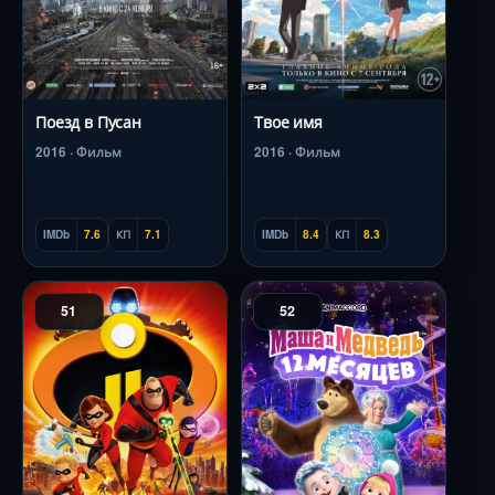
Поезд в Пусан
Твое имя
2016 · Фильм
2016 · Фильм
IMDb
7.6
КП
7.1
IMDb
8.4
КП
8.3
51
52