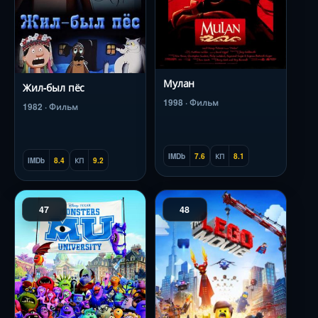
Мулан
Жил-был пёс
1998 · Фильм
1982 · Фильм
IMDb
7.6
КП
8.1
IMDb
8.4
КП
9.2
47
48