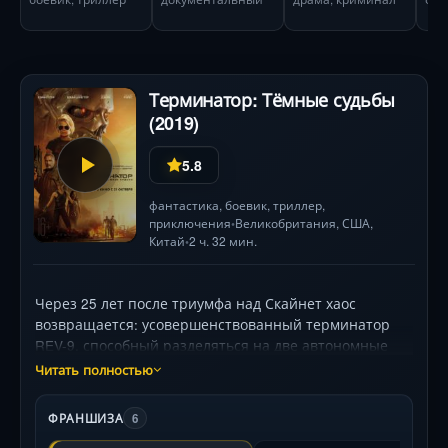
Терминатор: Тёмные судьбы
(2019)
5.8
фантастика
,
боевик
,
триллер
,
приключения
Великобритания
,
США
,
•
Китай
2 ч. 32 мин.
•
Через 25 лет после триумфа над Скайнет хаос
возвращается: усовершенствованный терминатор
REV-9, способный разделяться на две автономные
убийственные единицы, прибывает из
Читать полностью
постапокалиптического будущего. Его цель — Дани
Рамос (Наталия Рейес), чья судьба неразрывно
ФРАНШИЗА
6
связана с выживанием человечества. На защиту