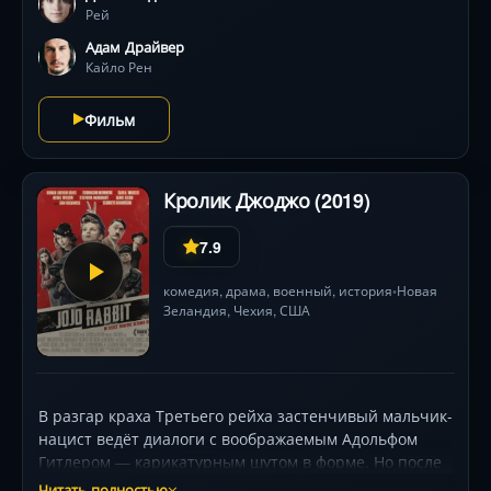
Рей
Адам Драйвер
Кайло Рен
Фильм
Кролик Джоджо (2019)
7.9
комедия
,
драма
,
военный
,
история
Новая
•
Зеландия,
Чехия
,
США
В разгар краха Третьего рейха застенчивый мальчик-
нацист ведёт диалоги с воображаемым Адольфом
Гитлером — карикатурным шутом в форме. Но после
неудачного «боевого крещения» и прозвища
Читать полностью