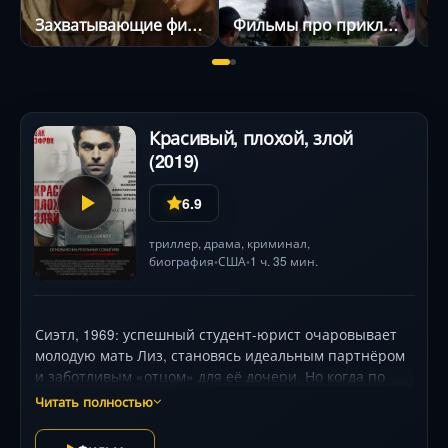
Захватывающие фильмы
Фильмы про приключения
Ф
Красивый, плохой, злой
(2019)
6.9
триллер
,
драма
,
криминал
,
биография
США
1 ч. 35 мин.
•
•
Сиэтл, 1969: успешный студент-юрист очаровывает
молодую мать Лиз, становясь идеальным партнёром
и заботливым «отцом» для её дочери. Но когда по
стране прокатывается волна жестоких убийств, а
Читать полностью
доказательства неумолимо указывают на него, жизнь
Лиз превращается в кошмар. Как совместить образ