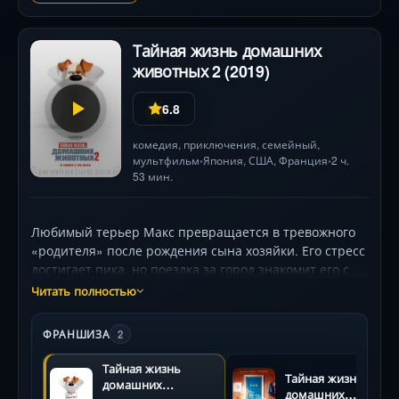
неожиданных поворотах их вынужденного альянса .
Тайная жизнь домашних
животных 2 (2019)
6.8
комедия
,
приключения
,
семейный
,
мультфильм
Япония
,
США
,
Франция
2 ч.
•
•
53 мин.
Любимый терьер Макс превращается в тревожного
«родителя» после рождения сына хозяйки. Его стресс
достигает пика, но поездка за город знакомит его с
Ковбоем — псом, чьи уроки храбрости меняют всё.
Читать полностью
Параллельно кролик-суперзвезда Снежок и отважная
ши-тцу Дейзи ввязываются в опасную авантюру по
ФРАНШИЗА
2
спасению тигрёнка из цирка. А шпиц Гиджет, чтобы
вернуть потерянную игрушку Макса, осваивает
Тайная жизнь
Тайная жизнь
искусство перевоплощения... в кошку! Голоса Пэттона
домашних
домашних