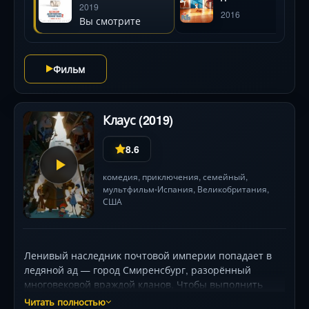
Освальта, Харрисона Форда и Кевина Харта
животных 2
2019
животных
2016
оживляют эпический хаос, где дружба побеждает
Вы смотрите
страхи.
Фильм
Клаус (2019)
8.6
комедия
,
приключения
,
семейный
,
мультфильм
Испания
,
Великобритания
,
•
США
Ленивый наследник почтовой империи попадает в
ледяной ад — город Смиренсбург, разорённый
многовековой враждой кланов. Чтобы выполнить
отцовский ультиматум и вернуться к роскошной
Читать полностью