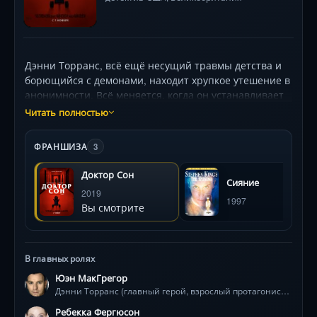
Дэнни Торранс, всё ещё несущий травмы детства и
борющийся с демонами, находит хрупкое утешение в
анонимности. Всё меняется, когда он устанавливает
телепатическую связь с юной Эйброй, чьё «сияние»
Читать полностью
ярче всего, что он видел. Одновременно он
сталкивается с угрозой — таинственной группой
ФРАНШИЗА
3
«Истинных Узлов», веками выживающей, питаясь
жизненной силой обладателей дара. Их лидер,
Доктор Сон
Сияние
харизматичная и безжалостная Роуз Шарифа,
2019
почувствовала мощь Эйбры. Дэнни вынужден
1997
Вы смотрите
противостоять собственным страхам и прошлому,
чтобы защитить девочку в смертельной игре, где
ставка — их бессмертные души. Игра начинается.
В главных ролях
Юэн МакГрегор
Дэнни Торранс (главный герой, взрослый протагонист с сиянием)
Ребекка Фергюсон