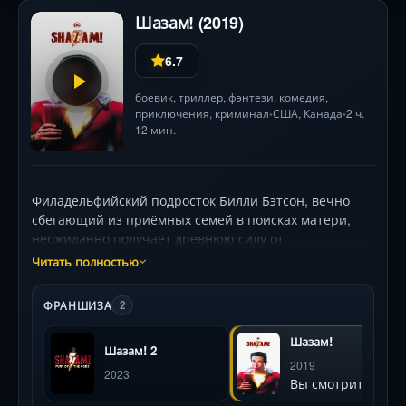
Шазам! (2019)
6.7
боевик
,
триллер
,
фэнтези
,
комедия
,
приключения
,
криминал
США
,
Канада
2 ч.
•
•
12 мин.
Филадельфийский подросток Билли Бэтсон, вечно
сбегающий из приёмных семей в поисках матери,
неожиданно получает древнюю силу от
таинственного мага. Одно волшебное слово — и он
Читать полностью
превращается во взрослого могучего героя (Закари
Ливай)! Но вместо спасения мира с новыми
ФРАНШИЗА
2
способностями тестируют лимиты: покупают пиво,
делают вирусные селфи и мстят школьным
Шазам!
Шазам! 2
хулиганам. Однако веселье прерывает опасный
2019
противник (Марк Стронг), одержимый демонами
2023
Вы смотрите
Семи Смертных Грехов. Чтобы победить, Билли