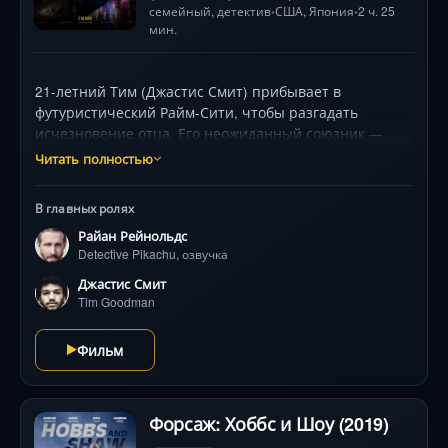
семейный
,
детектив
США
,
Япония
2 ч. 25
•
•
мин.
21-летний Тим (Джастис Смит) прибывает в
футуристический Райм-Сити, чтобы разгадать
исчезновение отца. Его неожиданный союзник —
эксцентричный Пикачу (озвучка Райана Рейнольдса),
Читать полностью
детектив с провалами в памяти, которого понимает
только Тим. С помощью амбициозной журналистки
В главных ролях
Люси (Кэтрин Ньютон) и её Псидака дуэт погружается
Райан Рейнольдс
в подпольный мир запрещённых арен,
Detective Pikachu, озвучка
таинственного газа «R» и экспериментов над
покемонами. Реалистичные визуальные эффекты
Джастис Смит
оживляют легендарных существ — от
Tim Goodman
очаровательных до гигантских! Их расследование
выводит на глобальный заговор, способный
Фильм
уничтожить гармонию между людьми и покемонами.
Форсаж: Хоббс и Шоу (2019)