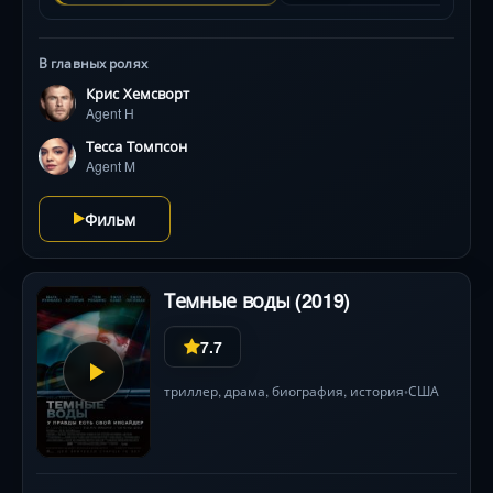
В главных ролях
Крис Хемсворт
Agent H
Тесса Томпсон
Agent M
Фильм
Темные воды (2019)
7.7
триллер
,
драма
,
биография
,
история
США
•