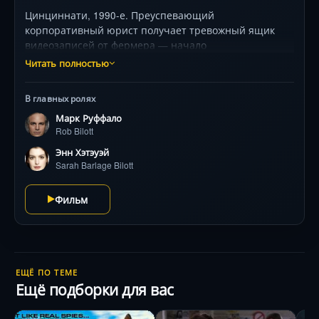
Цинциннати, 1990-е. Преуспевающий
корпоративный юрист получает тревожный ящик
видеозаписей от фермера — начало
головокружительного погружения в ложь
Читать полностью
химического гиганта. Марк Руффало ведёт свою
личную войну: сотни коробок документов, гонка со
В главных ролях
временем и опасное вещество, знакомое каждому
Марк Руффало
американцу. Энн Хэтэуэй и Тим Роббинс в истории,
Rob Bilott
где цена правды измеряется годами борьбы, а ставка
— тысячи жизней. Юридический детектив с пульсом
Энн Хэтэуэй
триллера.
Sarah Barlage Bilott
Фильм
ЕЩЁ ПО ТЕМЕ
Ещё подборки для вас