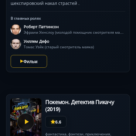
шекспировский накал страстей .
В главных ролях
Роберт Паттинсон
Эфраим Уинслоу (молодой помощник смотрителя маяка)
Уиллем Дефо
Томас Уэйк (старый смотритель маяка)
Фильм
Покемон. Детектив Пикачу
(2019)
6.6
фантастика
,
фэнтези
,
приключения
,