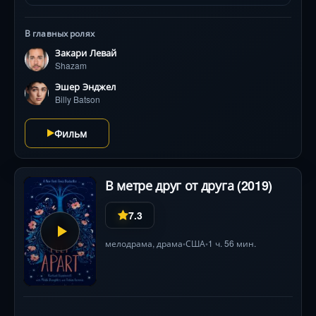
придётся понять главное: истинная сила рождается
не в мышцах, а в семье — даже если она неродная.
Режиссёр хорроров Дэвид Сандберг виртуозно
В главных ролях
балансирует между искромётной комедией о
Закари Левай
взрослении и тёмным фэнтези, где монстры пугают
Shazam
по-настоящему .
Эшер Энджел
Billy Batson
Фильм
В метре друг от друга (2019)
7.3
мелодрама
,
драма
США
1 ч. 56 мин.
•
•