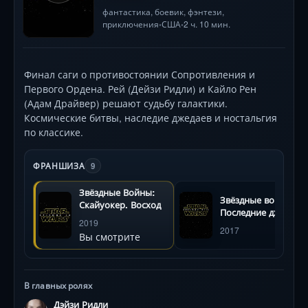
фантастика
,
боевик
,
фэнтези
,
приключения
США
2 ч. 10 мин.
•
•
Финал саги о противостоянии Сопротивления и
Первого Ордена. Рей (Дейзи Ридли) и Кайло Рен
(Адам Драйвер) решают судьбу галактики.
Космические битвы, наследие джедаев и ностальгия
по классике.
ФРАНШИЗА
9
Звёздные Войны:
Звёздные войны:
Скайуокер. Восход
Последние джедаи
2019
2017
Вы смотрите
В главных ролях
Дэйзи Ридли