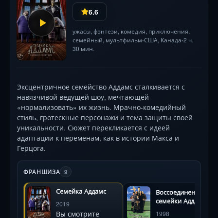
6.6
ужасы
,
фэнтези
,
комедия
,
приключения
,
семейный
,
мультфильм
США
,
Канада
2 ч.
•
•
30 мин.
Эксцентричное семейство Аддамс сталкивается с
навязчивой ведущей шоу, мечтающей
«нормализовать» их жизнь. Мрачно-комедийный
стиль, гротескные персонажи и тема защиты своей
уникальности. Сюжет перекликается с идеей
адаптации к переменам, как в истории Макса и
Герцога.
ФРАНШИЗА
9
Семейка Аддамс
Воссоединение
семейки Аддамс
2019
Вы смотрите
1998