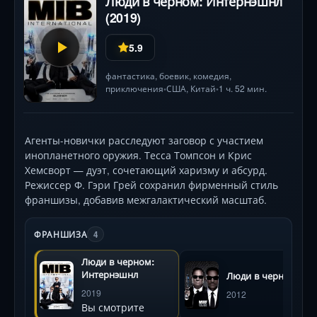
Люди в черном: Интернэшнл
(2019)
5.9
фантастика
,
боевик
,
комедия
,
приключения
США
,
Китай
1 ч. 52 мин.
•
•
Агенты-новички расследуют заговор с участием
инопланетного оружия. Тесса Томпсон и Крис
Хемсворт — дуэт, сочетающий харизму и абсурд.
Режиссер Ф. Гэри Грей сохранил фирменный стиль
франшизы, добавив межгалактический масштаб.
ФРАНШИЗА
4
Люди в черном:
Интернэшнл
Люди в черном 3
2019
2012
Вы смотрите