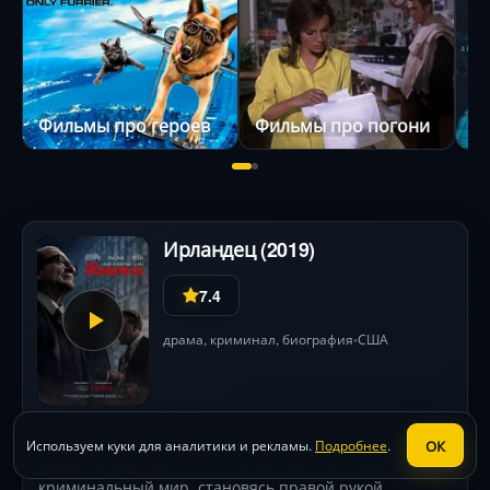
Фильмы про героев
Фильмы про погони
Ирландец (2019)
7.4
драма
,
криминал
,
биография
США
•
ОК
Используем куки для аналитики и рекламы.
Подробнее
.
Водитель грузовика 1950-х невольно втягивается в
криминальный мир, становясь правой рукой