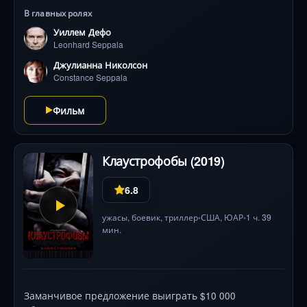
экстремальную гонку: трещащие льды залива,
В главных ролях
слепящие бураны и отвесные скалы проверяют на
Уиллем Дефо
прочность связь человека и собаки. Параллельно
Leonhard Seppala
раскрываются трогательные моменты взросления
пса — от отвергнутого щенка до лидера упряжки.
Джулианна Николсон
Виды заснеженной Аляски и мощная игра Дефо
Constance Seppala
создают эффект погружения в эту драматичную и
вдохновляющую битву за жизни.
Фильм
Клаустрофобы (2019)
6.8
ужасы
,
боевик
,
триллер
США
, ЮАР
1 ч. 39
•
•
мин.
Заманчивое предложение выиграть $10 000