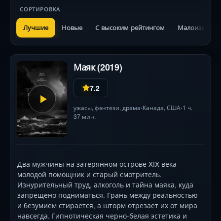
СОРТИРОВКА
Лучшие
Новые
С высоким рейтингом
Малоизвестн
Маяк (2019)
7.2
ужасы
,
фэнтези
,
драма
Канада
,
США
1 ч.
•
•
37 мин.
Два мужчины на затерянном острове XIX века —
молодой помощник и старый смотритель.
Изнурительный труд, алкоголь и тайна маяка, куда
запрещено подниматься. Грань между реальностью
и безумием стирается, а шторм отрезает их от мира
навсегда. Гипнотическая черно-белая эстетика и