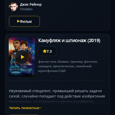
нарастающий ужас, когда безобидный
Джек Рейнор
антропологический интерес превращается в борьбу
Christian
за выживание. Режиссёр Ари Астер создаёт
уникальную атмосферу дневного хоррора, где
Фильм
галлюциногенные образы и древние руны ведут к
неожиданной развязке, стирая границы между
реальностью и безумием.
Камуфляж и шпионаж (2019)
7.3
фантастика
,
боевик
,
триллер
,
фэнтези
,
комедия
,
приключения
,
семейный
,
мультфильм
США
•
Неуязвимый спецагент, привыкший решать задачи
силой, случайно попадает под действие изобретения
гениального, но странного учёного-пацифиста.
Результат? Теперь он замаскирован под самого
Читать полностью
обычного городского голубя! Полные