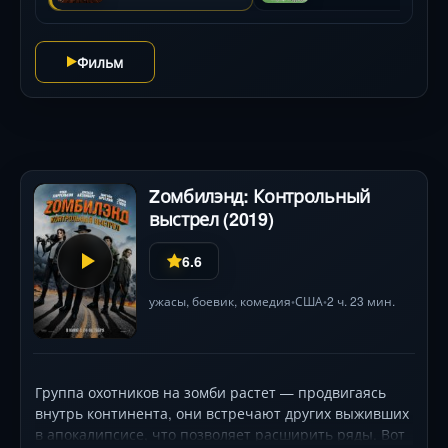
Фильм
Zомбилэнд: Контрольный
выстрел (2019)
6.6
ужасы
,
боевик
,
комедия
США
2 ч. 23 мин.
•
•
Группа охотников на зомби растет — продвигаясь
внутрь континента, они встречают других выживших
в апокалипсисе, что позволяет расширить ряды. Вот