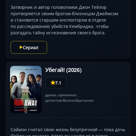
Затворник и автор головоломок Джон Тейлор
притворяется своим братом-близнецом Джеймсом
и становится старшим инспектором в отделе
по расследованию убийств Кембриджа, чтобы
разгадать тайну исчезновения своего брата.
Сериал
Убегай! (2026)
7.1
драма
,
криминал
,
детектив
Великобритания
•
Саймон считал свою жизнь безупречной — пока дочь
Пейдж не исчезла. Когда он нашёл её в парке,