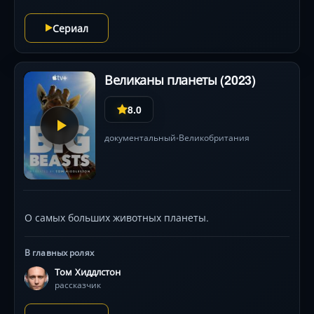
юмор и гениальные замены: «Нет базилика?
Сериал
Добавьте морковную ботву!». Джейми Оливер не
просто учит готовить — он дарит уверенность: даже с
пустым холодильником вы создадите кулинарный
шедевр .
Великаны планеты (2023)
8.0
документальный
Великобритания
•
О самых больших животных планеты.
В главных ролях
Том Хиддлстон
рассказчик