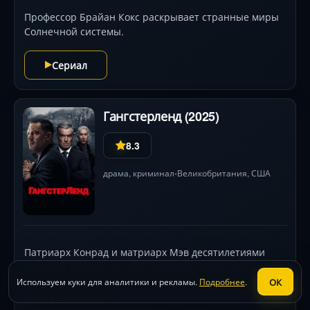
Профессор Брайан Кокс раскрывает странные миры
Солнечной системы.
Сериал
Гангстерленд (2025)
8.3
драма
,
криминал
Великобритания,
США
•
Патриарх Конрад и матриарх Мэв десятилетиями
правили криминальным Лондоном через страх и
порядок, но их империя трещит под натиском банды
ОК
Используем куки для аналитики и рекламы.
Подробнее
.
Стивенсонов — технократов от преступности. Гарри,
Читать полностью