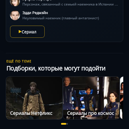
Персонаж, связанный с семьей наемника в Испании (предположительно)
Виртуозные перевоплощения, высокотехнологичные
убийства и двойные игры в верхах MI6 ведут к
Эдди Редмэйн
финальной схватке, где цена промаха — крах
Неуловимый наемник (главный антагонист)
цивилизации .
Сериал
ЕЩЁ ПО ТЕМЕ
Подборки, которые могут подойти
Сериалы Нетфликс
Сериалы про космос