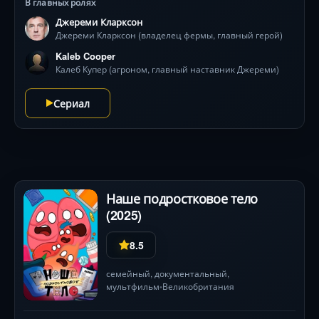
В главных ролях
и невнятный строитель Джеральд . Каждая
Джереми Кларксон
«гениальная» идея грозит новым провалом: то дрон-
Джереми Кларксон (владелец фермы, главный герой)
пастух сбежит, то трактор Lamborghini увязнет в грязи
. Но за комедией ошибок — искреннее уважение к
Kaleb Cooper
фермерам, чей труд зависит от капризов природы и
Калеб Купер (агроном, главный наставник Джереми)
законов. Идиллические пейзажи Котсуолдса и
британский юмор превращают борьбу за урожай в
Сериал
захватывающее приключение .
Наше подростковое тело
(2025)
8.5
семейный
, документальный,
мультфильм
Великобритания
•