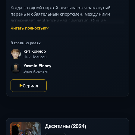
Когда за одной партой оказываются замкнутый
парень и обаятельный спортсмен, между ними
вспыхивает необъяснимая симпатия. Общие
секреты, школьные коридоры и регбийное поле
Читать полностью
становятся фоном для отношений, которые
вынуждены скрывать. Но чем сильнее их чувства,
В главных ролях
тем опаснее последствия — для репутации, дружбы и
Кит Коннор
будущего. Роль тренера Сингх добавляет
Ник Нельсон
напряжённости, а стилистика с анимированными
элементами передаёт трепет первых эмоций. Сериал
Yasmin Finney
получил 5 премий «Эмми» за искренность и
Элле Арджент
новаторский визуальный язык.
Сериал
Десятины (2024)