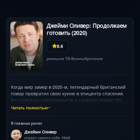
Джейми Оливер: Продолжаем
готовить (2020)
8.6
реальное ТВ
Великобритания
•
Когда мир замер в 2020-м, легендарный британский
повар превратил свою кухню в эпицентр спасения.
Без пафосных ингредиентов и сложных техник! Он
демонстрирует, как обычные консервы,
Читать полностью
замороженные овощи и «скучные» запасы кладовой
становятся потрясающими блюдами. Зрители учатся:
В главных ролях
готовить пасту из двух ингредиентов, превращать
Джейми Оливер
остатки в пиццу, а простые овощи — в изысканный
играет самого себя -Host
карри. Каждый 22-минутный эпизод — это энергия,