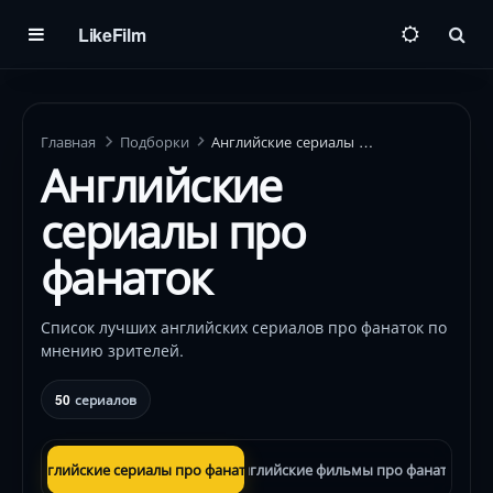
LikeFilm
Пои
Главная
Подборки
Английские сериалы про фанаток
Английские
сериалы про
фанаток
Список лучших английских сериалов про фанаток по
мнению зрителей.
50
сериалов
Английские сериалы про фанаток
Английские фильмы про фанаток