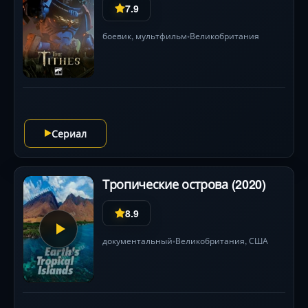
7.9
боевик
,
мультфильм
Великобритания
•
Сериал
Тропические острова (2020)
8.9
документальный
Великобритания,
США
•