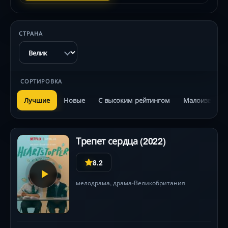
СТРАНА
СОРТИРОВКА
Лучшие
Новые
С высоким рейтингом
Малоизвестн
Трепет сердца (2022)
8.2
мелодрама
,
драма
Великобритания
•