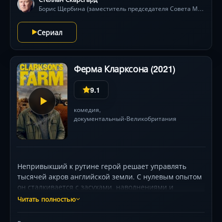
в тихий ужас через шепот счётчиков Гейгера, пепел
Борис Щербина (заместитель председателя Совета Министров СССР)
на детских качелях и мужество тех, кто плавился
изнутри. Лауреат 10 премий «Эмми», включая
Сериал
лучший мини-сериал.
Ферма Кларксона (2021)
9.1
комедия
,
документальный
Великобритания
•
Непривыкший к рутине герой решает управлять
тысячей акров английской земли. С нулевым опытом
он сталкивается с засухами, наводнениями и
бюрократическим адом — от открытия магазина до
Читать полностью
родов у коров. Его спасают лишь саркастичный
агроном Калеб, пессимист-юрист «Весельчак Чарли»