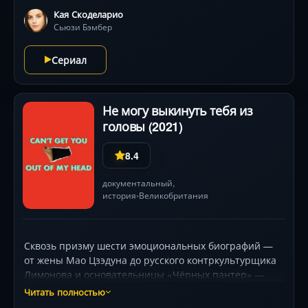
фирменного стиля Гая Ричи: острые диалоги,
Кая Скоделарио
абсурдные персонажи и визуальная эстетика
Сьюзи Бэмбер
«твидовых пиджаков». Тео Джеймс блистает в роли
аристократа, вынужденного рисковать всем ради
Сериал
семьи.
Не могу выкинуть тебя из
головы (2021)
8.4
документальный,
история
Великобритания
•
Сквозь призму шести эмоциональных биографий —
от жены Мао Цзэдуна до русского контркультурщика
Лимонова и основательницы «Чёрных пантер» —
режиссёр Адам Кертис сплетает грандиозную
Читать полностью
историю краха утопий XX века. Почему