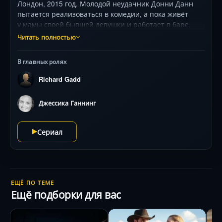
Лондон, 2015 год. Молодой неудачник Донни Данн
пытается реализоваться в комедии, а пока живёт
у мамы своей бывшей девушки и работает в баре.
Однажды он из жалости за счёт заведения угощает
Читать полностью
чаем полную женщину за 40, а та начинает обсыпать
его комплиментами. Новую знакомую зовут Марта
В главных ролях
Скотт, и теперь она приходит в бар каждый день,
навязчиво общается с Донни, называя
Richard Gadd
его Оленёнком, и всячески намекает на свидание.
Тот вяло отшучивается, но вскоре узнаёт, что стал
Джессика Ганнинг
предметом обожания уже судимой сталкерши.
Сериал
ЕЩЁ ПО ТЕМЕ
Ещё подборки для вас