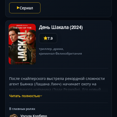
Сериал
День Шакала (2024)
7.9
триллер
,
драма
,
криминал
Великобритания
•
После снайперского выстрела рекордной сложности
агент Бьянка (Лашана Линч) начинает охоту на
неуловимого наёмника (Эдди Редмэйн). Его новый
заказ — убийство технологического визионера,
Читать полностью
угрожающего тайнам мировой элиты. Гонка по
столицам Европы обнажает личные драмы: киллер
В главных ролях
скрывает тёмное прошлое от семьи в Испании
Урсула Корберо
(Урсула Корберо), агент жертвует всем ради поимки.