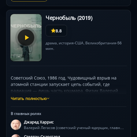
Чернобыль (2019)
8.8
драма
,
история
США
, Великобритания
56
•
•
мин.
Советский Союз, 1986 год. Чудовищный взрыв на
атомной станции запускает цепь событий, где
радиация — лишь часть кошмара. Физик Валерий
Легасов (Джаред Харрис) и партийный функционер
Читать полностью
Борис Щербина (Стеллан Скарсгард) вопреки
системе ищут правду среди лжи, пока безымянные
В главных ролях
герои — пожарные, шахтёры, солдаты — идут на
Джаред Харрис
верную гибель. Учёная Ульяна Хомюк (Эмили Уотсон)
Валерий Легасов (советский ученый-ядерщик, главный герой)
вступает в схватку с бюрократией, пытаясь
предотвратить новую катастрофу. Сериал погружает
Стеллан Скарсгард