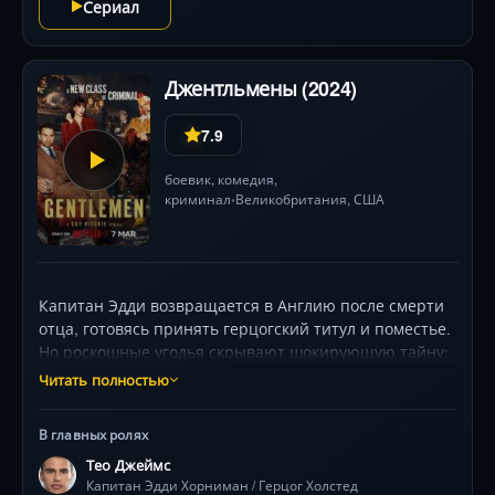
Сериал
Джентльмены (2024)
7.9
боевик
,
комедия
,
криминал
Великобритания,
США
•
Капитан Эдди возвращается в Англию после смерти
отца, готовясь принять герцогский титул и поместье.
Но роскошные угодья скрывают шокирующую тайну:
гигантскую плантацию марихуаны, контролируемую
Читать полностью
коварным наркобароном. Обременённый долгами
брат-наркоман, американский миллиардер-
В главных ролях
манипулятор (Джанкарло Эспозито) и харизматичная
Тео Джеймс
преступница Сьюзи (Кая Скоделарио) втягивают
Капитан Эдди Хорниман / Герцог Холстед
героя в смертельно опасную игру. Восемь эпизодов