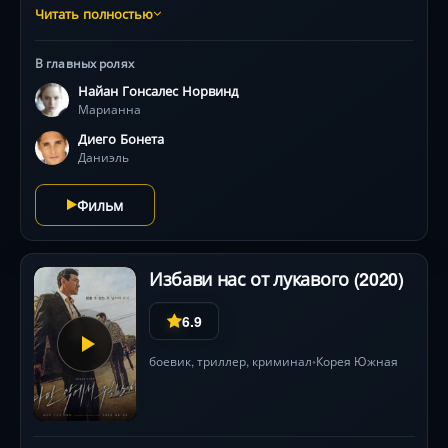
зелёной краской революции, выстрелами и криками
Читать полностью
— всё смешивается в вихре хаоса. Лауреат
Венецианского кинофестиваля, этот провокационный
В главных ролях
триллер держит в напряжении до последнего кадра,
Найан Гонсалес Норвинд
исследуя пропасть между классами через призму
Марианна
личных драм.
Диего Бонета
Даниэль
Фильм
Избави нас от лукавого (2020)
6.9
боевик
,
триллер
,
криминал
Корея Южная
•