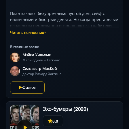
План казался безупречным: пустой дом, сейф с
наличными и быстрые деньги. Но когда престарелые
владельцы неожиданно возвращаются, грабители
вмиг теряют контроль. Теперь они — заложники в
Читать полностью
стенах особняка, где безобидные старики скрывают
пугающую тайну. Мэйси Уильямс («Игра престолов»)
В главных ролях
и ветераны экрана Сильвестр Маккой («Доктор Кто»),
Мэйси Уильямс
Рита Ташингем ведут изощренную психологическую
Мэри / Джейн Хаггинс
дуэль. Викторианские интерьеры становятся
лабиринтом ужаса, а газовые маски и мерцающий
Сильвестр МакКой
свет намекают: кошмар только начинается .
доктор Ричард Хаггинс
Фильм
Эхо-бумеры (2020)
6.0