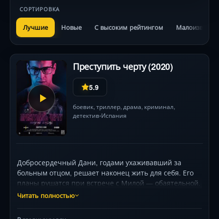
СОРТИРОВКА
Лучшие
Новые
С высоким рейтингом
Малоизвестн
Преступить черту (2020)
5.9
боевик
,
триллер
,
драма
,
криминал
,
детектив
Испания
•
Добросердечный Дани, годами ухаживавший за
больным отцом, решает наконец жить для себя. Его
планы рушатся при встрече с Милой — обаятельной,
но непредсказуемой незнакомкой. Их стремительное
Читать полностью
сближение оборачивается кошмаром, когда в дело
вмешивается агрессивный бывший Милы.