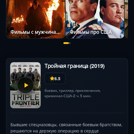
Фильмы с мужчинами в главных ролях
Фильмы про США
Тройная граница (2019)
6.5
боевик
,
триллер
,
приключения
,
криминал
США
2 ч. 5 мин.
•
•
Бывшие спецназовцы, связанные боевым братством,
решаются на дерзкую операцию в сердце