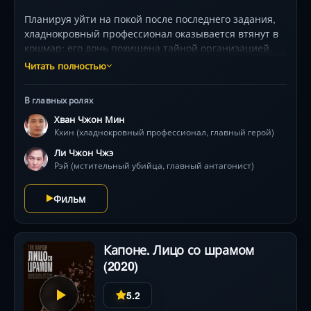
Планируя уйти на покой после последнего задания,
хладнокровный профессионал оказывается втянут в
кошмар: его дочь похищена тайной организацией.
Теперь ему предстоит пройти адские круги Бангкока
Читать полностью
— от трущоб до небоскребов — в гонке против
времени. Но тень мстительного убийцы, жаждущего
В главных ролях
расплаты за смерть брата, настигает его на каждом
Хван Чжон Мин
шагу. Звезды корейского кино Хван Джон Мин и Ли
Кхин (хладнокровный профессионал, главный герой)
Джон Джэ создают беспощадную химию
противостояния, а режиссер Хон Вон Чан погружает
Ли Чжон Чжэ
зрителя в вихрь брутальных драк и визуально
Рэй (мстительный убийца, главный антагонист)
ошеломляющих погонь. Здесь каждый выстрел
меняет правила игры, а спасение ребенка
Фильм
становится испытанием на грани возможного.
Капоне. Лицо со шрамом
(2020)
5.2