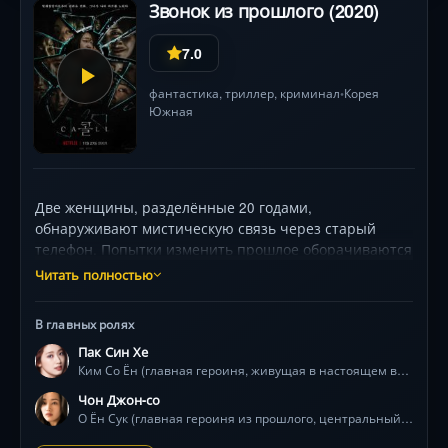
Звонок из прошлого (2020)
7.0
фантастика
,
триллер
,
криминал
Корея
•
Южная
Две женщины, разделённые 20 годами,
обнаруживают мистическую связь через старый
телефон. Попытки изменить прошлое оборачиваются
чередой непредсказуемых событий, где каждая
Читать полностью
секунда в настоящем зависит от шагов, сделанных
десятилетия назад. Напряжённый микс фантастики и
В главных ролях
криминального триллера с визуальной поэзией от
Пак Син Хе
режиссёра Ли Чхун-хёна .
Ким Со Ён (главная героиня, живущая в настоящем времени)
Чон Джон-со
О Ён Сук (главная героиня из прошлого, центральный антагонист)