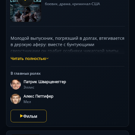
боевик
,
драма
,
криминал
США
•
Молодой выпускник, погрязший в долгах, втягивается
в дерзкую аферу: вместе с бунтующими
сверстниками он грабит особняки чикагской элиты,
маскируя преступления под искусство протеста. Но
Читать полностью
игра в революционеров оборачивается кровавой
ловушкой, где каждый выбор грозит предательством.
В главных ролях
Визуальная стилистика с отсылками к поп-арту и
Патрик Шварценеггер
резонансные диалоги держат в напряжении до
Эллис
финальных титров .
Алекс Петтифер
Мел
Фильм