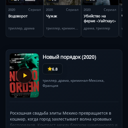
2020
Сериал
2020
Сериал
2020
Сериал
202
Водоворот
Чужак
Убийство на
Чик
ферме «Уайтхаус»
триллер, драма
триллер, криминал
драма, триллер
три
Новый порядок (2020)
6.8
триллер
,
драма
,
криминал
Мексика
,
•
Франция
Роскошная свадьба элиты Мехико превращается в
кошмар, когда город захлестывает волна кровавых
беспорядков. Контраст между блеском шампанского и