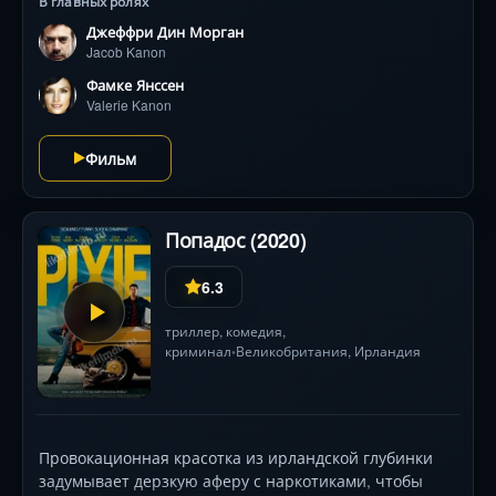
В главных ролях
Янссен) и шведской журналисткой (Каш Джамбо)
Джеффри Дин Морган
герой пускается в гонку по европейским столицам,
Jacob Kanon
где каждое новое убийство превращается в
перформанс. Преследование ведёт от лондонских
Фамке Янссен
трущоб до стокгольмских музеев, а ключи скрыты в
Valerie Kanon
деталях картин Ван Гога и Климта. Смогут ли они
расшифровать леденящий арт-код, пока жертв не
Фильм
стало больше?
Попадос (2020)
6.3
триллер
,
комедия
,
криминал
Великобритания
, Ирландия
•
Провокационная красотка из ирландской глубинки
задумывает дерзкую аферу с наркотиками, чтобы