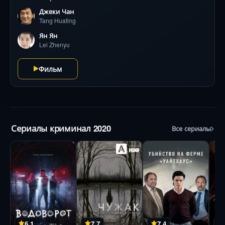
Джеки Чан
Tang Huating
Ян Ян
Lei Zhenyu
Фильм
Сериалы криминал 2020
Все сериалы
6.1
7.7
7.4