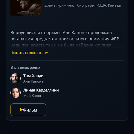
драма
,
криминал
,
биография
США
,
Канада
•
Вернувшись из тюрьмы, Аль Капоне продолжает
оставаться предметом пристального внимания ФБР.
Ведь при аресте так и не была найдена крупная
сумма денег – итог всей криминальной деятельности
Читать полностью
знаменитого мафиози. По всему дому расставлены
жучки, под подозрением каждый член большой семьи
В главных ролях
Капоне. Удастся ли спецслужбам добиться от
Том Харди
теряющего память гангстера информации, где и при
Аль Капоне
каких обстоятельствах он спрятал деньги?
Линда Карделлини
Мэй Капоне
Фильм