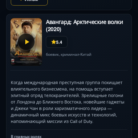
пугающих антагонисток современного кино. Фильм
балансирует на грани психологической драмы и
триллера, где каждый шаг может стать последним .
Авангард: Арктические волки
(2020)
5.4
боевик
,
криминал
Китай
•
Когда международная преступная группа похищает
влиятельного бизнесмена, на помощь вступает
элитный отряд телохранителей. Зрелищные погони
от Лондона до Ближнего Востока, новейшие гаджеты
и Джеки Чан в роли харизматичного лидера —
динамичный микс боевых искусств и технологий,
напоминающий миссии из Call of Duty.
В главных ролях