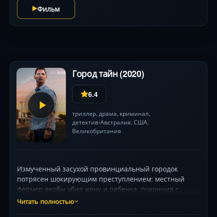
Фильм
Город тайн (2020)
6.4
триллер
,
драма
,
криминал
,
детектив
Австралия
,
США
,
•
Великобритания
Измученный засухой провинциальный городок
потрясен шокирующим преступлением: местный
фермер якобы убил жену и ребенка, покончив с
собой. На похоронах детского друга появляется
Читать полностью
федеральный агент Аарон Фальк (Эрик Бана), годами