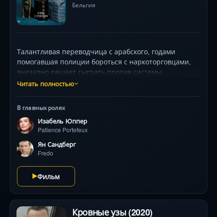
Бельгия
Талантливая переводчица с арабского, годами
помогавшая полиции бороться с наркоторговцами,
внезапно решает сыграть против системы.
Используя секреты преступного мира, она создаёт
Читать полностью
двойную жизнь, балансируя между законом и
криминалом. Изабель Юппер в роли женщины, чья
В главных ролях
авантюра бросит вызов всему Парижу. Драма с
Изабель Юппер
чёрным юмором от режиссёра «Арсена Люпена» .
Patience Portefeux
Ян Сандберг
Fredo
Фильм
Кровные узы (2020)