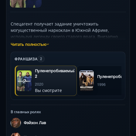
Спецагент получает задание уничтожить
могущественный наркоклан в Южной Африке,
используя легенду своего старого врага. Внезапно
его прикрытие взрывается: теперь за ним охотятся
Читать полностью
коррумпированные полицейские, местные банды и
сама главарь преступной династии. Единственный
ФРАНШИЗА
2
шанс выжить — найти того, чье имя он украл, и
заключить временное перемирие. Впереди — адские
Пуленепробиваемый
перестрелки, рискованные авантюры и
2
Пуленепробиваемы
неожиданные союзы в сердце криминального ада.
2020
1996
387 символов
Вы смотрите
В главных ролях
Фэйзон Лав