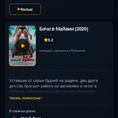
Фильм
Бичи в Майами (2020)
5.2
комедия
,
криминал
Румыния
•
Уставшие от серых будней на родине, два друга
детства бросают работу на автомойке и летят в
Майами, соблазненные обещаниями быстрого
богатства. Их ждет мир ярких пляжей, эксцентричных
Читать полностью
криминальных боссов и опасных авантюр, где
каждый шаг грозит феерическим провалом. С
В главных ролях
визуальными контрастами — от мрачных улиц