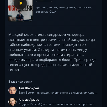
триллер
,
мелодрама
,
драма
,
криминал
,
детектив
США
•
Молодой клерк отеля с синдромом Аспергера
оказывается в центре криминальной загадки, когда
тайное наблюдение за гостями приводит его к
опасным уликам. С каждым шагом грань между
любопытством и преступлением стирается, а
невидимые враги подбираются ближе. Триллер, где
тишина пустых коридоров скрывает смертельный
секрет.
В главных ролях
Тай Шеридан
Барт Бромли (молодой клерк отеля с синдромом Аспергера)
Ана де Армас
Андреа Риверa (гостья отеля, вовлечённая в расследование)