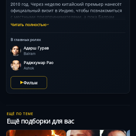
2010 год. Через неделю китайский премьер нанесёт
официальный визит в Индию, чтобы познакомиться
с местными предпринимателями, а пока Балрам
пишет ему письмо о своей жизни. Парень рос в
Читать полностью
нищете без малейшей надежды на лучшее будущее
и единственное, чего он всегда желал, — устроиться
В главных ролях
слугой к состоятельному человеку. Когда из Америки
Адарш Гурав
вернулся сын местного богатея, Балрам сразу понял,
Balram
что нашёл своего хозяина. Эта работа и близкое
знакомство с сильными мира сего начинают менять
Раджкумар Рао
мировоззрение наивного бедняка.
Ashok
Фильм
ЕЩЁ ПО ТЕМЕ
Ещё подборки для вас