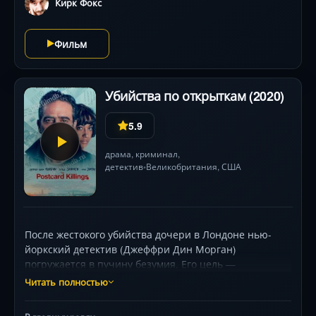
Кирк Фокс
Фильм
Убийства по открыткам (2020)
5.9
драма
,
криминал
,
детектив
Великобритания
,
США
•
После жестокого убийства дочери в Лондоне нью-
йоркский детектив (Джеффри Дин Морган)
погружается в пучину безумия. Его цель —
таинственный маньяк, оставляющий на местах
Читать полностью
преступлений открытки с репродукциями шедевров
искусства. Вместе с отчаявшейся женой (Фамке