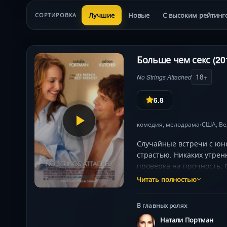
Лучшие
Новые
С высоким рейтинг
СОРТИРОВКА
Больше чем секс (20
18+
No Strings Attached
6.8
комедия
,
мелодрама
США
,
Ве
•
Случайные встречи с юно
страстью. Никаких утренн
проверка на прочность.
мастерски балансирует 
Читать полностью
химию. Готовьтесь к нео
В главных ролях
Натали Портман