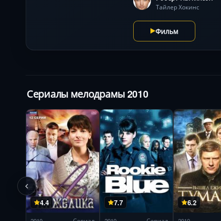
Тайлер Хокинс
Фильм
Сериалы мелодрамы 2010
4.4
7.7
6.2
2010
Сериал
2010
Сериал
2010