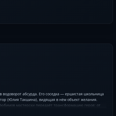
 в водоворот абсурда. Его соседка — ершистая школьница
ктор (Юлия Такшина), видящая в нём объект желания.
 Любимов мастерски передаёт трансформацию героя: от
 ироничной комедией и мелодрамой, упаковывая острые