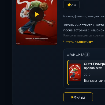
7.3
боевик
,
фэнтези
,
комедия
,
ме
Жизнь 22-летнего Скотт
после встречи с Рамоной
Рамоны придется сражать
отменяются: противники
Читать полностью
растерянность обычного 
Режиссёр Эдгар Райт («Т
ФРАНШИЗА
2
в зрелищный квест с не
Скотт Пилигр
против всех
2010
Вы смотрит
Фильм