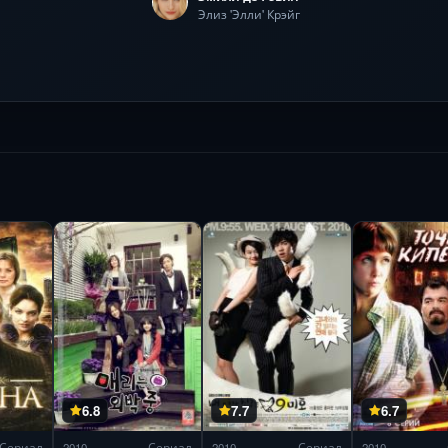
Элиз 'Элли' Крэйг
6.8
7.7
6.7
Сериал
2010
Сериал
2010
Сериал
2010