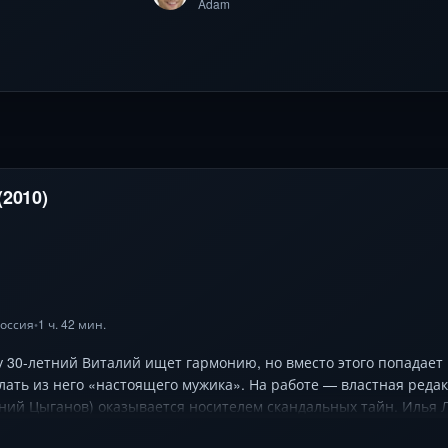
Adam
(2010)
оссия
1 ч. 42 мин.
•
у 30-летний Виталий ищет гармонию, но вместо этого попадает
ать из него «настоящего мужика». На работе — властная реда
ений Цыганов) оказывается носителем скандальных тайн. Илья
к обуздать хаос. Режиссёр Роман Каримов балансирует между