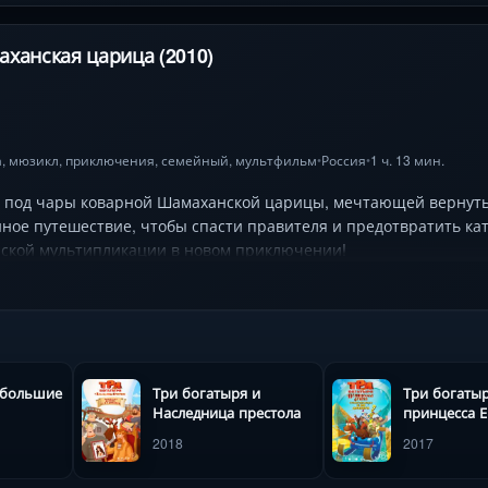
ханская царица (2010)
а
,
мюзикл
,
приключения
,
семейный
,
мультфильм
Россия
1 ч. 13 мин.
•
•
т под чары коварной Шамаханской царицы, мечтающей вернуть
нное путешествие, чтобы спасти правителя и предотвратить к
йской мультипликации в новом приключении!
 большие
Три богатыря и
Три богатыр
Наследница престола
принцесса Е
2018
2017