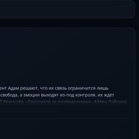
ент Адам решают, что их связь ограничится лишь
 свобода, а эмоции выходят из-под контроля, их ждёт
ь? Режиссёр «Охотников за привидениями» Айвен Райтман
тман (также продюсер) и Кутчер создают незабываемую
ечу.