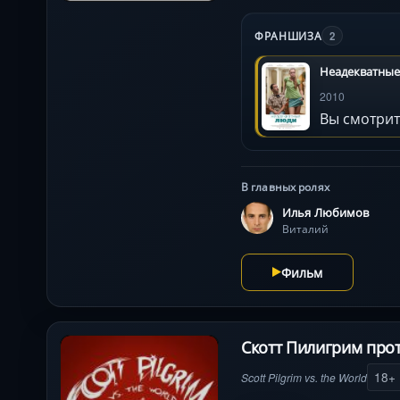
диалоги и неожиданные 
душу можно найти за сам
ФРАНШИЗА
2
Неадекватные
2010
Вы смотрит
В главных ролях
Илья Любимов
Виталий
Фильм
Скотт Пилигрим прот
18+
Scott Pilgrim vs. the World