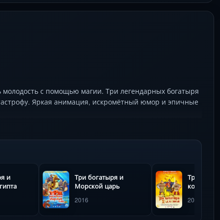
 молодость с помощью магии. Три легендарных богатыря
атастрофу. Яркая анимация, искромётный юмор и эпичные
я и
Три богатыря и
Три богат
гипта
Морской царь
конем
2016
2014