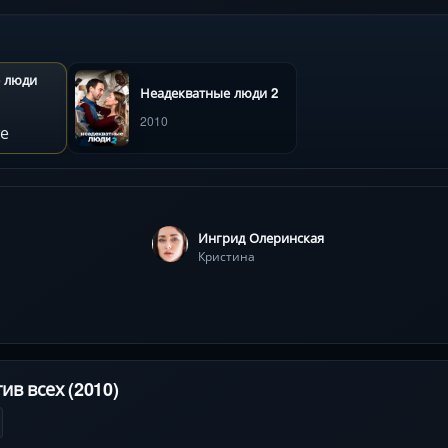
повороты в лаконичные московские декорации. Фильм-обладате
ой нелепой маской.
 люди
Неадекватные люди 2
2010
е
Ингрид Олеринская
Кристина
ив всех (2010)