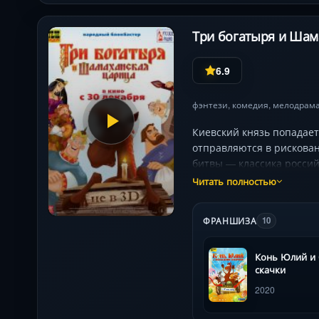
Три богатыря и Шама
6.9
фэнтези
,
комедия
,
мелодрам
Киевский князь попадае
отправляются в рискова
битвы — классика росси
Читать полностью
ФРАНШИЗА
10
Конь Юлий и
скачки
2020