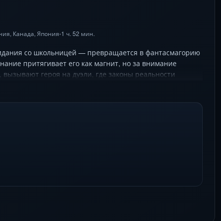
ния
,
Канада
,
Япония
1 ч. 52 мин.
•
свидания со школьницей — превращается в фантасмагорию
нание притягивает его как магнит, но за внимание
, вызывают героя на дуэли, где законы реальности
спецэффектами. Майкл Сера идеально передает
и Элизабет Уинстэд создает образ, полный тайн.
 отсылки к поп-культуре, превращая историю взросления