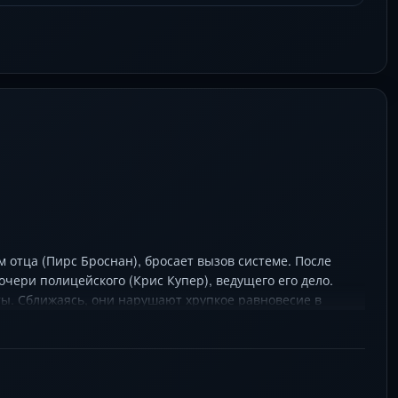
отца (Пирс Броснан), бросает вызов системе. После
очери полицейского (Крис Купер), ведущего его дело.
ты. Сближаясь, они нарушают хрупкое равновесие в
ставшем фоном их борьбы за счастье, каждый шаг ведет к
 Култера о том, как боль превращается в надежду, а миг