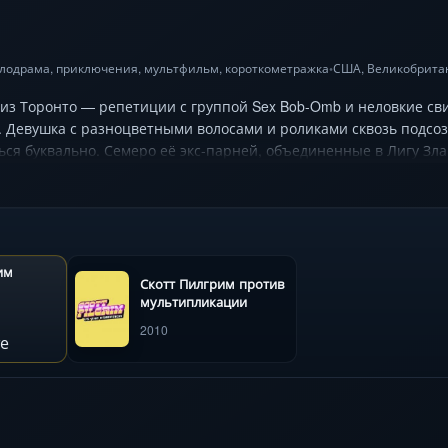
лодрама
,
приключения
,
мультфильм
, короткометражка
США
,
Великобрита
•
а из Торонто — репетиции с группой Sex Bob-Omb и неловкие 
. Девушка с разноцветными волосами и роликами сквозь подсоз
ся буквально. Семеро её экс-парней, объединенные в Лигу Зла
 взрываются монетами, а битвы сопровождаются пиксельными 
парня в мире, где чувства измеряются игровыми очками, а Мэр
ипа крутые легавые») виртуозно смешивает романтику, экшен и
ожиданными поворотами до самого финала.
им
Скотт Пилгрим против
мультипликации
2010
е