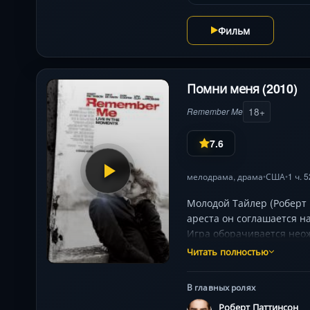
Фильм
Помни меня (2010)
18+
Remember Me
7.6
мелодрама
,
драма
США
1 ч. 
•
•
Молодой Тайлер (Роберт 
ареста он соглашается на
Игра оборачивается неож
семьях, где отцы скрыва
Читать полностью
необратимым последствия
— в вечность.
В главных ролях
Роберт Паттинсон