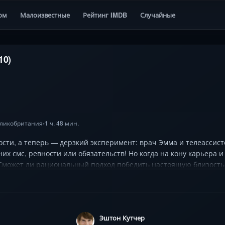
ом
Малоизвестные
Рейтинг IMDB
Случайные
10)
ликобритания
1 ч. 48 мин.
•
сти, а теперь — дерзкий эксперимент: врач Эмма и телеассист
их смс, ревности или обязательств! Но когда на кону карьера и
 Сможет ли рациональный подход победить настоящую близост
между откровенным юмором и трогательными моментами, а Пор
жиданным поворотам и финалу, где всё решает один шаг навстр
Эштон Кутчер