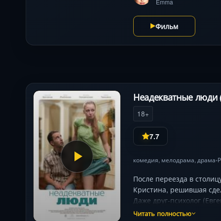
Emma
Фильм
Неадекватные люди 
18+
7.7
комедия
,
мелодрама
,
драма
Р
•
После переезда в столиц
Кристина, решившая сдел
Даже друг-психолог (Евг
растерянности до попыто
Читать полностью