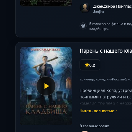
Дженджира Понгпас
Jenjira
5 голосов за фильм в п
кладбище»
Парень с нашего кла
6.2
триллер
,
комедия
Россия
2 ч.
•
•
Провинциал Коля, устро
ночными патрулями и вст
комедия-триллер с неож
Читать полностью
В главных ролях