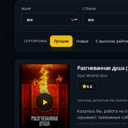
ЖАНР
СТРАНА
Лучшие
Новые
С высоким рейти
СОРТИРОВКА
Разгневанная душа (
Aiyai: Wrathful Soul
4.6
триллер
,
детектив
Австралия
•
Казалось бы, работа на 
скрывают тревожные собы
который превращает его 