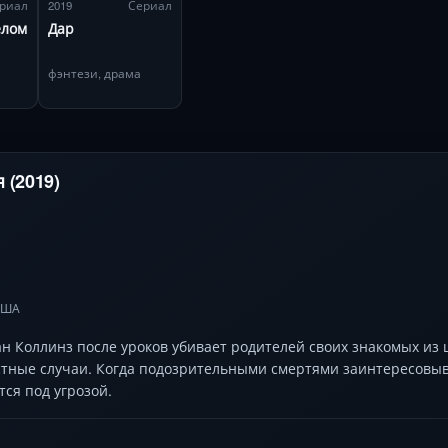
риал
2019
Сериал
елом
Дар
фэнтези, драма
 (2019)
США
 Коллинз после уроков убивает родителей своих знакомых из 
стные случаи. Когда подозрительными смертями заинтересов
тся под угрозой.