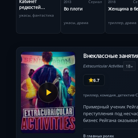
Кабинет
2013
Сериал
2018
Се
редкостей
Во плоти
Женщина в б
Гильермо дель
ужасы, фантастика
Торо
ужасы, драма
триллер, драма
Внеклассные занятия
18+
Extracurricular Activities
6.7
триллер
,
комедия
,
детектив
•
Примерный ученик Рейган
преступления под несча
бизнес Рейгана оказывае
В главных ролях