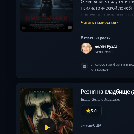
Отчаявшись получить гла
психиатрической лечебн
полную депривацию сна 
мрачные тайны прошлого,
Читать полностью
каждый миг балансирует 
В главных ролях
Белен Руэда
Alma Böhm
6 голосов за фильм в п
кладбище»
Резня на кладбище (
Burial Ground Massacre
5.0
ужасы
США
•