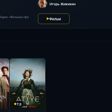
Игорь Жижикин
дборке «Фильмы про
Фильм
7.0