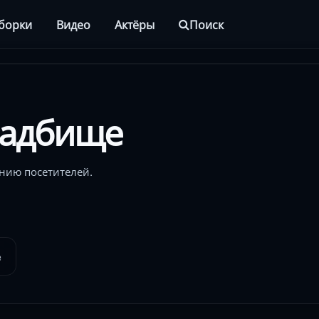
борки
Видео
Актёры
Поиск
ладбище
нию посетителей.
е