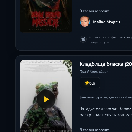
В главных ролях
Майкл Мэдсен
5 голосов за фильм в п
кладбище»
Кладбище блеска (20
Rak ti Khon Kaen
6.6
фэнтези
,
драма
,
детектив
Та
•
Загадочная сонная болез
раскрывает связь кошмар
В главных ролях