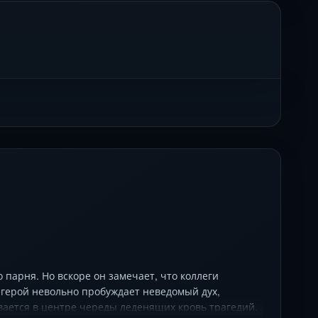
парня. Но вскоре он замечает, что коллеги
 герой невольно пробуждает неведомый дух,
вается в центре череды леденящих кровь трагедий.