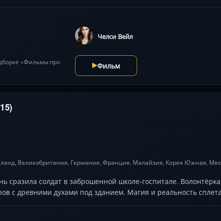
Челси Вейл
одборке «Фильмы про
Фильм
15)
иланд
,
Великобритания
,
Германия
,
Франция
, Малайзия,
Корея Южная
,
Мек
нь сразила солдат в заброшенной школе-госпитале. Волонтёрк
ов с древними духами под зданием. Магия и реальность сплета