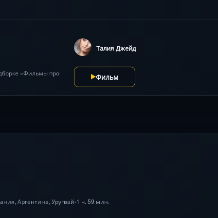
разгадке, где визуальные эффекты мастерски усиливают жуткую а
ёрский дебют Ilanthirayan Alan Arumugam втягивает зрителя в см
Талия Джейд
одборке «Фильмы про
Фильм
пания
,
Аргентина
, Уругвай
1 ч. 59 мин.
•