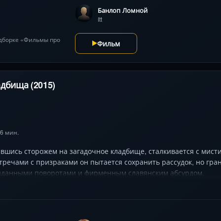
Банлоп Ломной
Itt
одборке «Фильмы про
Фильм
дбища (2015)
 6 мин.
ившись сторожем на загадочное кладбище, сталкивается с мис
речами с призраками он пытается сохранить рассудок, но гра
иданными поворотами и фирменным славянским абсурдом.