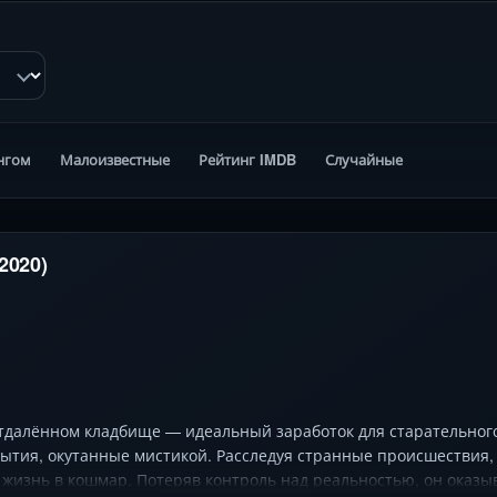
нгом
Малоизвестные
Рейтинг IMDB
Случайные
2020)
отдалённом кладбище — идеальный заработок для старательного 
тия, окутанные мистикой. Расследуя странные происшествия,
жизнь в кошмар. Потеряв контроль над реальностью, он оказы