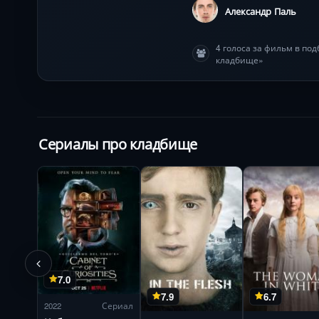
Александр Паль
4 голоса за фильм в по
кладбище»
Сериалы про кладбище
7.0
7.9
6.7
2022
Сериал