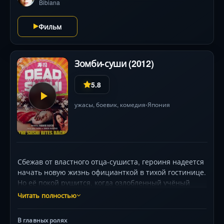
Bibiana
Фильм
Зомби-суши (2012)
5.8
ужасы
,
боевик
,
комедия
Япония
•
Сбежав от властного отца-сушиста, героиня надеется
начать новую жизнь официанткой в тихой гостинице.
Но её покой рушится, когда озлобленный учёный
насылает на постояльцев кошмар — ожившие суши,
Читать полностью
превратившие рай в кровавый ад. Вместе с
трусливым уборщиком, скрывающим талант повара,
В главных ролях