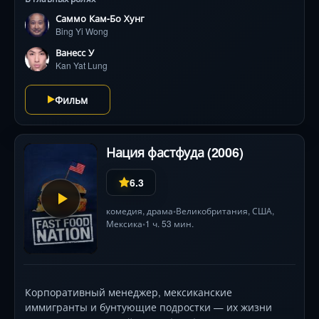
Саммо Кам-Бо Хунг
Bing Yi Wong
Ванесс У
Kan Yat Lung
Фильм
Нация фастфуда (2006)
6.3
комедия
,
драма
Великобритания
,
США
,
•
Мексика
1 ч. 53 мин.
•
Корпоративный менеджер, мексиканские
иммигранты и бунтующие подростки — их жизни