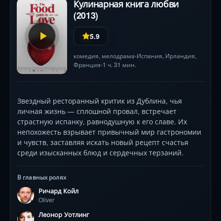
Кулинарная книга любви
(2013)
5.9
комедия
,
мелодрама
Испания
, Ирландия,
•
Франция
1 ч. 31 мин.
•
Звездный ресторанный критик из Дублина, чья
личная жизнь — сплошной провал, встречает
страстную испанку, равнодушную к его славе. Их
непохожесть взрывает привычный мир гастрономии
и чувств, заставляя искать новый рецепт счастья
среди изысканных блюд и сердечных терзаний.
В главных ролях
Ричард Койл
Oliver
Леонор Уотлинг