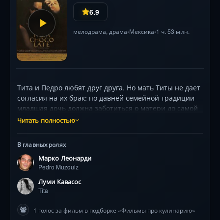
6.9
мелодрама
,
драма
Мексика
1 ч. 53 мин.
•
•
Тита и Педро любят друг друга. Но мать Титы не дает
согласия на их брак: по давней семейной традиции
младшая дочь должна заботиться о матери до самой
ее смерти. Чтобы быть рядом с любимой, Педро…
Читать полностью
решает жениться на ее сестре! Живя под одной
крышей, влюбленные лишены даже возможности
В главных ролях
выражать свои истинные чувства друг к другу.И Тита
Марко Леонарди
начинает выражать одолевающие ее эмоции при
Pedro Muzquiz
помощи экзотических блюд, подаваемых к семейному
столу. Кто знает, к чему может привести эта скрытая
Луми Кавасос
любовь?
Tita
1 голос за фильм в подборке «Фильмы про кулинарию»