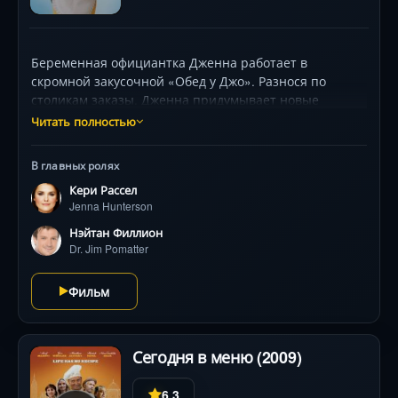
Беременная официантка Дженна работает в
скромной закусочной «Обед у Джо». Разнося по
столикам заказы, Дженна придумывает новые
рецепты пирогов. Её мечта — выиграть
Читать полностью
соревнования по кулинарному искусству. Но это лишь
мечты. Ревнивец-муж Эрл не желает отпускать
В главных ролях
супругу. Новость о беременности, как гром среди
Кери Рассел
ясного неба. Рецепт пирога «Я не хочу ребёнка от
Jenna Hunterson
Эрла» не заставил себя долго ждать. Единственная
отрада — симпатичный доктор Поматтер, недавно
Нэйтан Филлион
прибывший в город. Он женат, но разве это
Dr. Jim Pomatter
проблема?..
Фильм
Сегодня в меню (2009)
6.3