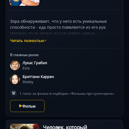
Эзра обнаруживает, что у него есть уникальные
способности - еда просто появляется из его рук.
Наконец-то он может использовать новые
возможности, чтобы поразить друзей и стать
Читать полностью
популярным в своей школе. Вся его жизнь
переворачивается из-за того, что он не может
В главных ролях
удержать свой дар под контролем. Школа становится
Лукас Грабил
местом чрезвычайных продуктовых бедствий . Эзре
Ezra
предстоит решить, откажется ли он навсегда от
своего дара или станет жить по новому в роли
Бриттани Каррен
«Повелителя Еды»
Shelby
1 голос за фильм в подборке «Фильмы про кулинарию»
Фильм
Человек, который