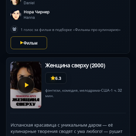
Daniel
на должности сомелье работает красавица Ханна.
Как-то раз, Ханна поцеловала Даниеля… Дальше всё
Нора Чирнер
закручивается почти как в классическом любовном
Hanna
треугольнике…
1 голос за фильм в подборке «Фильмы про кулинарию»
Фильм
Женщина сверху (2000)
6.3
фэнтези
,
комедия
,
мелодрама
США
1 ч. 32
•
•
мин.
Испанская красавица с уникальным даром — её
кулинарные творения сводят с ума любого! — рушит