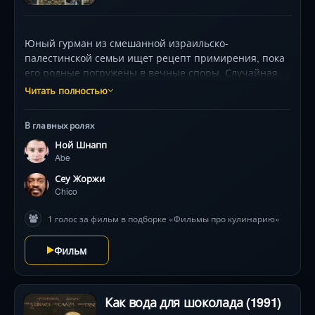
Юный гурман из смешанной израильско-
палестинской семьи ищет рецепт примирения, пока
его родные погружены в вечные споры. Случайная
встреча с харизматичным шефом из Бразилии
Читать полностью
открывает мир фьюжн-кухни — и опасную игру с
семейными табу. Среди вспышек гнева и ароматов
В главных ролях
специй ему предстоит переплавить кухонный хаос в
Ной Шнапп
гармонию, рискуя обжечься. В кадре мелькают
Abe
соцсети и сочные гастрономические панорамы, а
кульминация наступит там, где закипает не только
Сеу Жоржи
суп .
Chico
1 голос за фильм в подборке «Фильмы про кулинарию»
Фильм
Как вода для шоколада (1991)