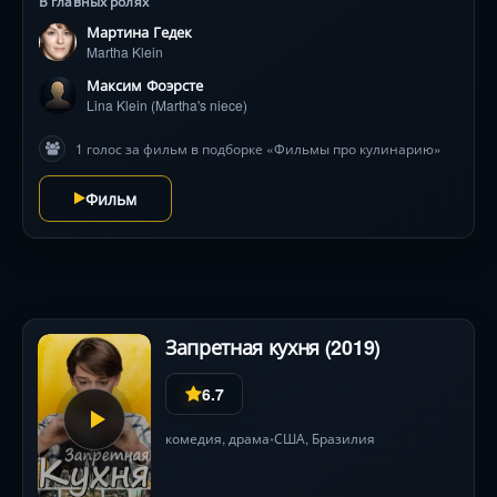
В главных ролях
жизни возникает он — опасный конкурент Марты,
Мартина Гедек
новый повар из Италии Марио, который
Martha Klein
превращается в «лучшего друга» и «большого
папочку». Тем временем появляется настоящий отец
Максим Фоэрсте
Лины…
Lina Klein (Martha's niece)
1 голос за фильм в подборке «Фильмы про кулинарию»
Фильм
Запретная кухня (2019)
6.7
комедия
,
драма
США
,
Бразилия
•