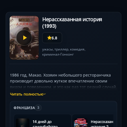
Нерассказанная история
(1993)
6.8
ужасы
,
триллер
,
комедия
,
криминал
Гонконг
•
1986 год, Макао. Хозяин небольшого ресторанчика
производит довольно жуткое впечатление своим
видом и поведением, и это как раз тот редкий случай,
когда первое впечатление оказывается самым
Читать полностью
правильным. Он — самый настоящий маньяк,
убивающий, впрочем, не ради удовольствия.
ФРАНШИЗА
3
Сначала он убил владельца ресторана, который
отказался отдать ему ресторан за долги, а дальше
14 дней до
Нерассказанная
как-то так само получилось, и пришлось убирать
самоубийства
история 2