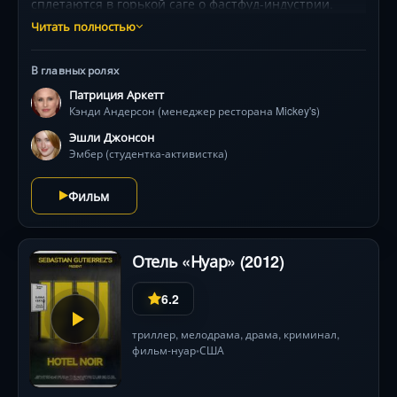
сплетаются в горькой саге о фастфуд-индустрии.
Расследование заражённого мяса обнажает жестокую
Читать полностью
правду за глянцевым фасадом «быстрой еды».
Ричард Линклейтер смешивает документальную
В главных ролях
жесткость с драматическими поворотами, а Брюс
Патриция Аркетт
Уиллис блистает в роли циничного инсайдера.
Кэнди Андерсон (менеджер ресторана Mickey's)
Эшли Джонсон
Эмбер (студентка-активистка)
Фильм
Отель «Нуар» (2012)
6.2
триллер
,
мелодрама
,
драма
,
криминал
,
фильм-нуар
США
•