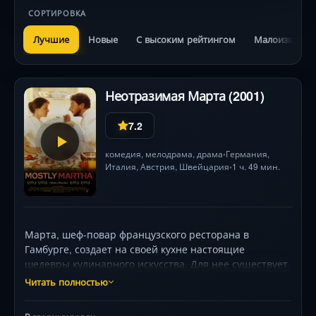
СОРТИРОВКА
Лучшие
Новые
С высоким рейтингом
Малоизвестн
Неотразимая Марта (2001)
7.2
комедия
,
мелодрама
,
драма
Германия
,
•
Италия
, Австрия, Швейцария
1 ч. 49 мин.
•
Марта, шеф-повар французского ресторана в
Гамбурге, создает на своей кухне настоящие
шедевры кулинарного искусства. Для нее существует
только работа. Но, когда в автокатастрофе погибает
Читать полностью
ее сестра, мать-одиночка, Марте приходится взять к
себе восьмилетнюю племянницу Лину.А затем в их