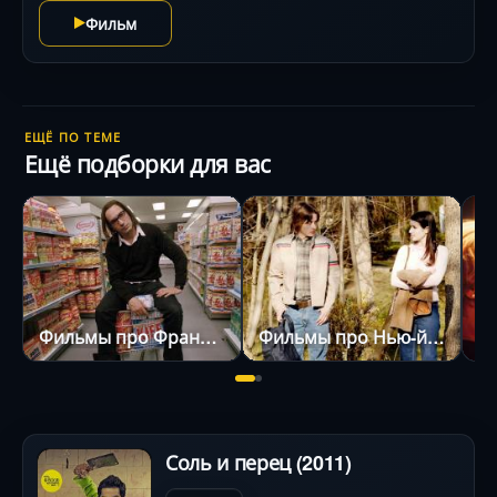
Фильм
ЕЩЁ ПО ТЕМЕ
Ещё подборки для вас
Фильмы про Францию
Фильмы про Нью-йорк
Ф
Соль и перец (2011)