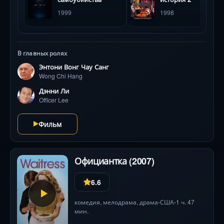
свидетелей и слишком любопытных.
1999
1998
В главных ролях
Энтони Вонг Чау Санг
Wong Chi Hang
Дэнни Ли
Officer Lee
Фильм
Официантка (2007)
6.6
комедия
,
мелодрама
,
драма
США
1 ч. 47
•
•
мин.