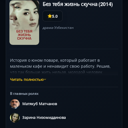
Без тебя жизнь скучна (2014)
5.0
драма
Узбекистан
•
История о юном поваре, который работает в
маленьком кафе и ненавидит свою работу. Решив,
что так больше жить нельзя, молодой человек
покидает страну и едет в Париж, чтобы связать
Читать полностью
жизнь с любимым делом – кулинарией. Оказаться в
другом городе без работы и крыши над головой
В главных ролях
оказывается еще хуже, чем он себе представлял. Но
вскоре у него появляется первый друг – девушка,
Матякуб Матчанов
работающая в местном ресторанчике и также
ненавидящая свою работу. Она решает взять парня к
Зарина Низомиддинова
себе, сжалившись над голодным и промокшим
«беглецом».