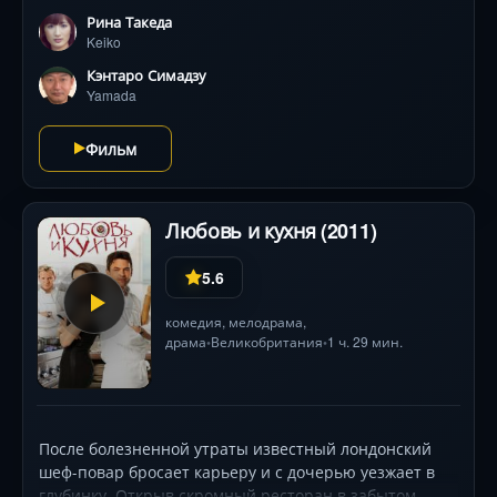
ей придётcя использовать навыки карате против
Рина Такеда
летающих кальмаров, икры-людоеда и гигантского
Keiko
тунца с топором. Фильм взрывает экран
примитивными, но очаровательными
Кэнтаро Симадзу
спецэффектами и безумным экшеном от звезды
Yamada
японского боевого кино Рины Такеды, превращая
кулинарную тему в феерию абсурдного ужаса и
Фильм
чёрного юмора.
Любовь и кухня (2011)
5.6
комедия
,
мелодрама
,
драма
Великобритания
1 ч. 29 мин.
•
•
После болезненной утраты известный лондонский
шеф-повар бросает карьеру и с дочерью уезжает в
глубинку. Открыв скромный ресторан в забытом