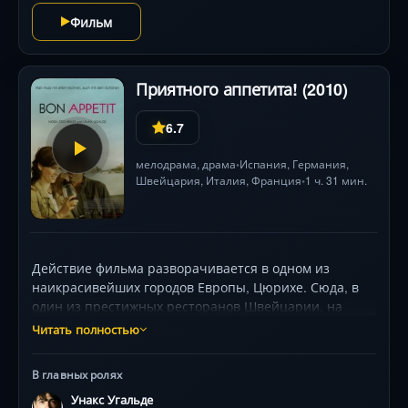
Фильм
Приятного аппетита! (2010)
6.7
мелодрама
,
драма
Испания
,
Германия
,
•
Швейцария,
Италия
,
Франция
1 ч. 31 мин.
•
Действие фильма разворачивается в одном из
наикрасивейших городов Европы, Цюрихе. Сюда, в
один из престижных ресторанов Швейцарии, на
стажировку приезжает Даниель, молодой и
Читать полностью
амбициозный повар-испанец. Его талант красиво и
вкусно готовить способствует быстрому
В главных ролях
продвижению на кухне. Но в общении с
Унакс Угальде
сослуживцами эти таланты не помогают. В ресторане