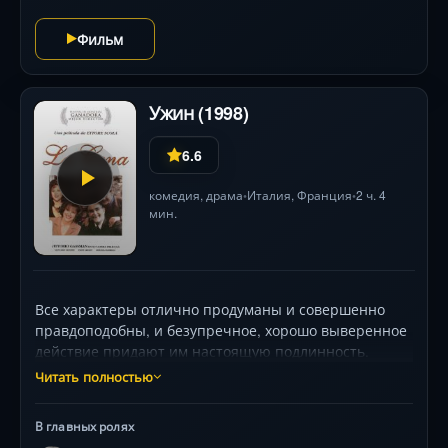
Фильм
Ужин (1998)
6.6
комедия
,
драма
Италия
,
Франция
2 ч. 4
•
•
мин.
Все характеры отлично продуманы и совершенно
правдоподобны, и безупречное, хорошо выверенное
действие придают им настоящую подлинность.
Изображая обычный вечер в традиционном
Читать полностью
итальянском ресторане, Скола не проводит главную
сюжетную линию. Да она здесь и не требуется.
В главных ролях
Ситуаций, специфических в каждой группе