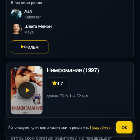
В главных ролях
Лал
Kalidasan
Швета Менон
Maya
Фильм
Нимфомания (1997)
4.7
драма
США
1 ч. 32 мин.
•
•
ОК
Используем куки для аналитики и рекламы.
Подробнее
.
Жизнь Стеллы с бойфрендом Тео, праздным,
отпрыском богатых родителей не предвещает