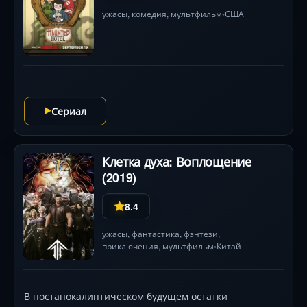
ужасы
,
комедия
,
мультфильм
США
•
Сериал
Клетка духа: Воплощение
(2019)
8.4
ужасы
,
фантастика
,
фэнтези
,
приключения
,
мультфильм
Китай
•
В постапокалиптическом будущем остатки