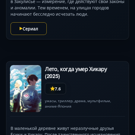
в Закулисье — измерение, где действуют свои законы
и аномалии. Тем временем, на улицах городов
начинают бесследно исчезать люди.
Сериал
Лето, когда умер Хикару
(2025)
7.6
ужасы
,
триллер
,
драма
,
мультфильм
,
аниме
Япония
•
В маленькой деревне живут неразлучные друзья
Ёсики и Хикару. После таинственного исчезновения