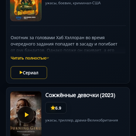
ужасы
,
боевик
,
криминал
США
•
забрал её мать.
Охотник за головами Хаб Хэллоран во время
очередного задания попадает в засаду и погибает
от рук бандитов. Однако позже он оживает, а его
смертельная рана затягивается. Теперь, если
Читать полностью
он хочет оставаться живым среди людей, Хабу
придётся работать на компанию самого дьявола
Сериал
и продолжать заниматься своим ремеслом. Правда,
ловить придётся демонов, которые сбежали
из адской тюрьмы.
Сожжённые девочки (2023)
6.9
ужасы
,
триллер
,
драма
Великобритания
•