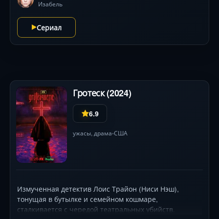
средневековых аббатств и парижских катакомб
Изабель
создают гнетущую атмосферу. В ролях: Норман Ридус,
Клеманс Поэзи, Луис Пуэч Скильуцци. Во втором
Сериал
сезоне к ним присоединяется Мелисса Макбрайд в
роли Кэрол.
Гротеск (2024)
6.9
ужасы
,
драма
США
•
Измученная детектив Лоис Трайон (Ниси Нэш),
тонущая в бутылке и семейном кошмаре,
сталкивается с чередой театральных убийств.