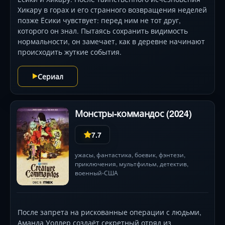
Хикару в горах и его странного возвращения неделей
позже Ёсики чувствует: перед ним не тот друг,
которого он знал. Пытаясь сохранить видимость
нормальности, он замечает, как в деревне начинают
происходить жуткие события.
Сериал
Монстры-коммандос (2024)
7.7
ужасы
,
фантастика
,
боевик
,
фэнтези
,
приключения
,
мультфильм
,
детектив
,
военный
США
•
После запрета на рискованные операции с людьми,
Аманда Уоллер создаёт секретный отряд из