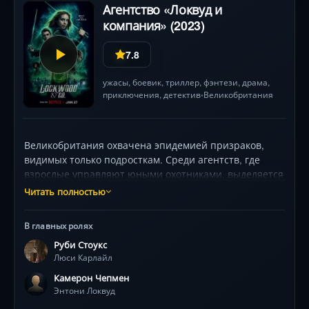
Агентство «Локвуд и
компания» (2023)
7.8
ужасы
,
боевик
,
триллер
,
фэнтези
,
драма
,
приключения
,
детектив
Великобритания
•
Великобритания охвачена эпидемией призраков,
видимых только подросткам. Среди агентств, где
взрослые управляют юными охотниками, выделяется
независимая тройка: харизматичный фехтовальщик
Читать полностью
Энтони Локвуд (Кэмерон Чепмен), одарённая
слушательница Люси Карлайл (Руби Стоукс) и эрудит
В главных ролях
Джордж Карим (Али Хаджи-Хешмати). Вооружившись
Руби Стоукс
рапирами и солевыми бомбами, они берутся за
Люси Карлайл
расследование таинственного артефакта, связанного
с истоками «Проблемы». Их ждут схватки с
Камерон Чепмен
разумными призраками, предательство
Энтони Локвуд
конкурирующих агентств во главе с Пенелопой