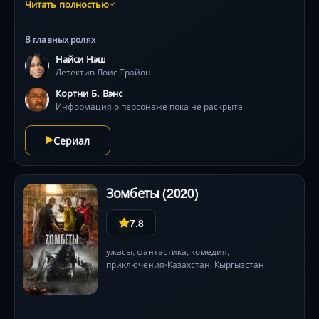
Религиозные символы, выложенные внутренностями,
Читать полностью
и послания от «Гротеска» сводят с ума полицию. Её
единственный союзник — эксцентричная монахиня
В главных ролях
Меган (Микаэла Даймонд), одержимая криминальной
Найси Нэш
хроникой. Вместе они погружаются в мир
Детектив Лоис Трайон
одержимости, где каждое преступление —
перформанс, а граница между следователем и
Кортни Б. Вэнс
жертвой стирается. Визитная карточка Райана
Информация о персонаже пока не раскрыта
Мёрфи: кровавые инсталляции, психологическая
бездна и тайны, способные сломать рассудок.
Сериал
Зомбеты (2020)
7.8
ужасы
,
фантастика
,
комедия
,
приключения
Казахстан
, Кыргызстан
•