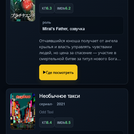
6.3
6.2
КП
IMDb
роль
Mirai's Father, озвучка
Отчаявшийся юноша получает от ангела
крылья и власть управлять чувствами
людей, но цена за спасение — участие в
смертельной битве за титул нового Бога
среди 13 кандидатов. Фантастический
триллер от создателей «Тетради смерти».
Где посмотреть
Необычное такси
сериал
2021
Odd Taxi
8.4
8.5
КП
IMDb