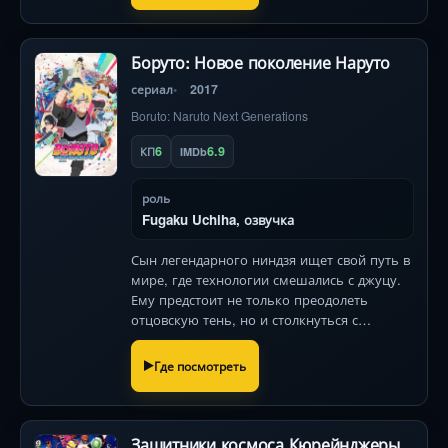
Боруто: Новое поколение Наруто
сериал
2017
Boruto: Naruto Next Generations
6
6.9
КП
IMDb
роль
Fugaku Uchiha, озвучка
Сын легендарного ниндзя ищет свой путь в
мире, где технологии смешались с джуцу.
Ему предстоит не только преодолеть
отцовскую тень, но и столкнуться с
угрозами, способными разрушить всё, что
он любит.
Где посмотреть
Защитники космоса Кюрейнджеры