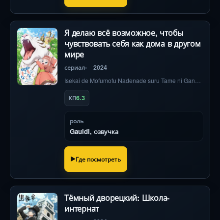
Я делаю всё возможное, чтобы
чувствовать себя как дома в другом
мире
сериал
2024
Isekai de Mofumofu Nadenade suru Tame ni Ganbattemasu.
6.3
КП
роль
Gauldi, озвучка
Где посмотреть
Тёмный дворецкий: Школа-
интернат