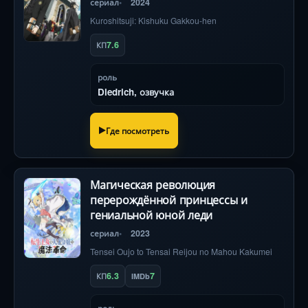
сериал
2024
Kuroshitsuji: Kishuku Gakkou-hen
7.6
КП
роль
Diedrich, озвучка
Где посмотреть
Магическая революция
перерождённой принцессы и
гениальной юной леди
сериал
2023
Tensei Oujo to Tensai Reijou no Mahou Kakumei
6.3
7
КП
IMDb