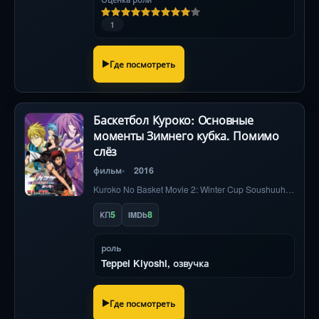
1
Где посмотреть
Баскетбол Куроко: Основные
моменты Зимнего кубка. Помимо
слёз
фильм
2016
Kuroko No Basket Movie 2: Winter Cup Soushuuhen - Namida No Saki e
5
8
КП
IMDb
роль
Teppei Kiyoshi, озвучка
Где посмотреть