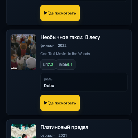
Где посмотреть
Необычное такси: В лесу
фильм
2022
Odd Taxi Movie: In the Woods
7.2
6.1
КП
IMDb
роль
Dobu
Где посмотреть
Платиновый предел
сериал
2021