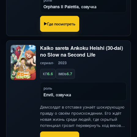
роль
Orphans Il Palettia, озвучка
Где посмотреть
Kaiko sareta Ankoku Heishi (30-dai)
no Slow na Second Life
сериал
2023
6.6
6.7
КП
IMDb
роль
Envil, озвучка
Демсолдат в отставке узнаёт шокирующую
правду о своём происхождении. Его ждёт
новая жизнь среди людей, где скрытый
потенциал грозит перевернуть ход вековой
войны — и его спокойный быт.