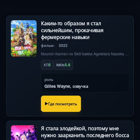
Каким-то образом я стал
сильнейшим, прокачивая
фермерские навыки
фильм
2022
Noumin Kanren no Skill bakka Agetetara Nazeka Tsuyoku Natta.
5
5.6
КП
IMDb
роль
Gilles Wayne, озвучка
Где посмотреть
Я стала злодейкой, поэтому мне
нужно заарканить последнего босса