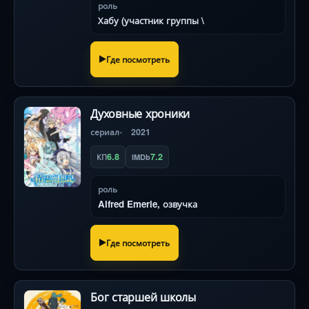
роль
Хабу (участник группы \
Где посмотреть
Духовные хроники
сериал
2021
6.8
7.2
КП
IMDb
роль
Alfred Emerle, озвучка
Где посмотреть
Бог старшей школы