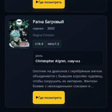
Где посмотреть
Рагна Багровый
сериал
2023
Ragna Crimson
6.9
7.3
КП
IMDb
роль
Christopher Algren, озвучка
Охотник на драконов с серебряным мечом
объединяется с бывшим королём чудовищ,
чтобы сокрушить их империю. Фэнтези-
боевик с неожиданными союзами и
эпическими битвами.
Где посмотреть