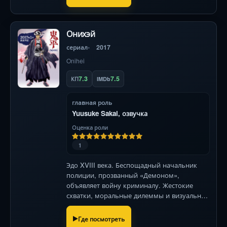
Онихэй
сериал
2017
Onihei
7.3
7.5
КП
IMDb
главная роль
Yuusuke Sakai, озвучка
Оценка роли
1
Эдо XVIII века. Беспощадный начальник
полиции, прозванный «Демоном»,
объявляет войну криминалу. Жестокие
схватки, моральные дилеммы и визуальная
мощь исторической Японии в каждой
серии.
Где посмотреть