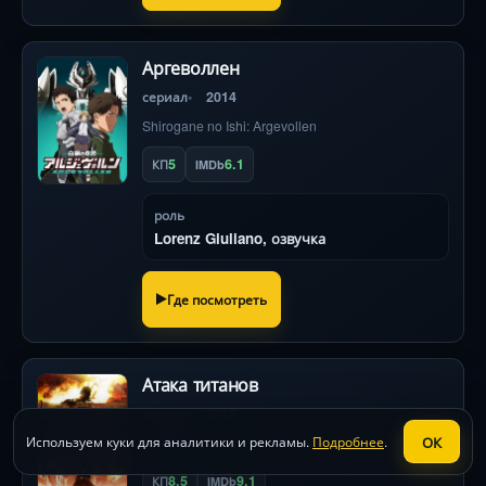
Аргеволлен
сериал
2014
Shirogane no Ishi: Argevollen
5
6.1
КП
IMDb
роль
Lorenz Giuliano, озвучка
Где посмотреть
Атака титанов
сериал
2013
ОК
Используем куки для аналитики и рекламы.
Подробнее
.
Shingeki no Kyojin
8.5
9.1
КП
IMDb