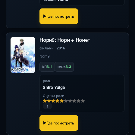
Где посмотреть
Норн9: Норн + Нонет
фильм
2016
Norn9
6.1
6.3
КП
IMDb
роль
Shiro Yuiga
Оценка роли
1
Где посмотреть