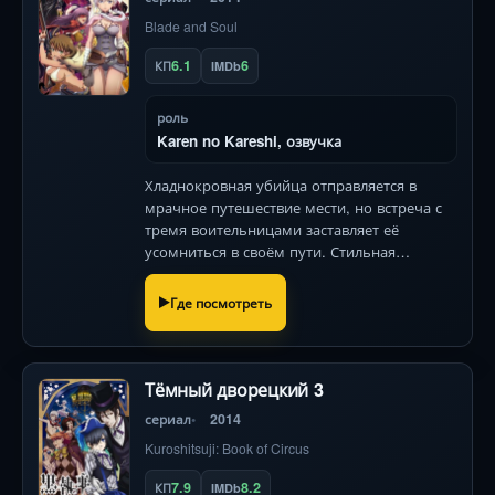
Blade and Soul
6.1
6
КП
IMDb
роль
Karen no Kareshi, озвучка
Хладнокровная убийца отправляется в
мрачное путешествие мести, но встреча с
тремя воительницами заставляет её
усомниться в своём пути. Стильная
анимация боевых сцен и контраст тьмы со
вспышками ярости!
Где посмотреть
Тёмный дворецкий 3
сериал
2014
Kuroshitsuji: Book of Circus
7.9
8.2
КП
IMDb