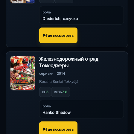
роль
Diederich, озвучка
Где посмотреть
Железнодорожный отряд
Токкюджеры
сериал
2014
Ressha Sentai Tokkyûjâ
5
7.8
КП
IMDb
роль
Hanko Shadow
Где посмотреть