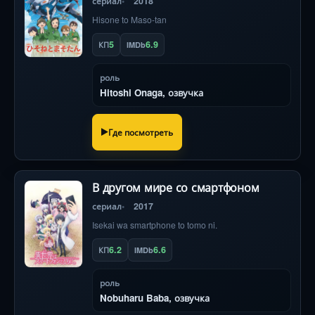
сериал
2018
Hisone to Maso-tan
5
6.9
КП
IMDb
роль
Hitoshi Onaga, озвучка
Где посмотреть
В другом мире со смартфоном
сериал
2017
Isekai wa smartphone to tomo ni.
6.2
6.6
КП
IMDb
роль
Nobuharu Baba, озвучка