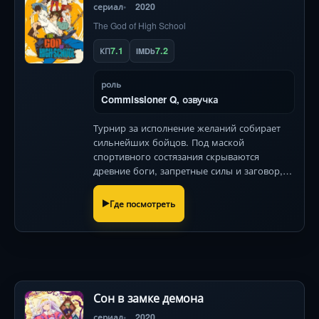
сериал
2020
The God of High School
7.1
7.2
КП
IMDb
роль
Commissioner Q, озвучка
Турнир за исполнение желаний собирает
сильнейших бойцов. Под маской
спортивного состязания скрываются
древние боги, запретные силы и заговор,
меняющий реальность. Динамичные бои
от студии MAPPA!
Где посмотреть
Сон в замке демона
сериал
2020