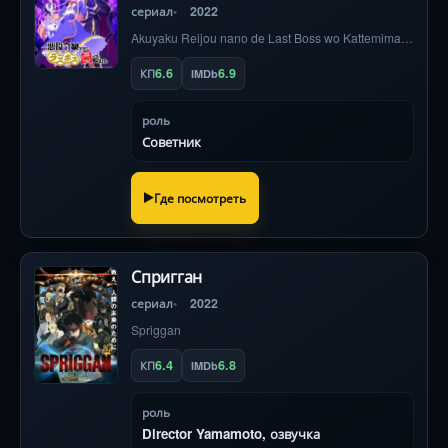
сериал
2022
Akuyaku Reijou nano de Last Boss wo Kattemimashita
6.6
6.9
КП
IMDb
роль
Советник
Где посмотреть
Спригган
сериал
2022
Spriggan
6.4
6.8
КП
IMDb
роль
Director Yamamoto, озвучка