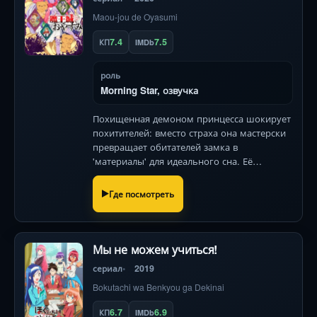
Maou-jou de Oyasumi
7.4
7.5
КП
IMDb
роль
Morning Star, озвучка
Похищенная демоном принцесса шокирует
похитителей: вместо страха она мастерски
превращает обитателей замка в
'материалы' для идеального сна. Её
безмятежный взгляд скрывает гениально-
безумные планы!
Где посмотреть
Мы не можем учиться!
сериал
2019
Bokutachi wa Benkyou ga Dekinai
6.7
6.9
КП
IMDb