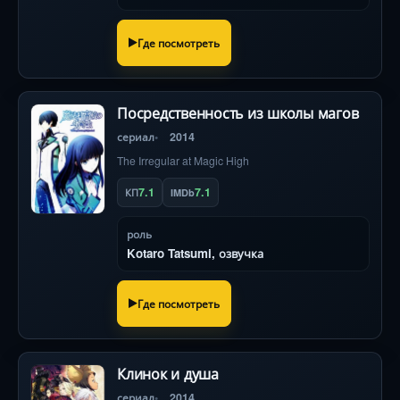
Где посмотреть
Посредственность из школы магов
сериал
2014
The Irregular at Magic High
7.1
7.1
КП
IMDb
роль
Kotaro Tatsumi, озвучка
Где посмотреть
Клинок и душа
сериал
2014