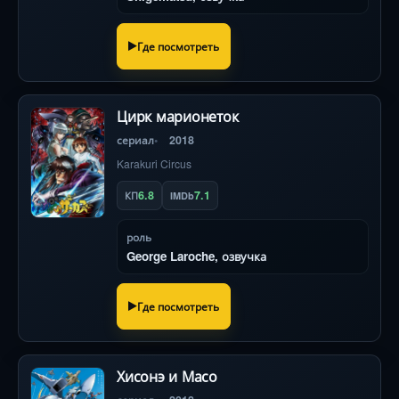
Где посмотреть
Цирк марионеток
сериал
2018
Karakuri Circus
6.8
7.1
КП
IMDb
роль
George Laroche, озвучка
Где посмотреть
Хисонэ и Масо