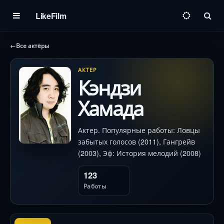
LikeFilm
Пои
←
Все актёры
АКТЕР
Кэндзи
Хамада
Актер. Популярные работы: Ловцы
забытых голосов (2011), Гангрейв
(2003), Эф: История мелодий (2008)
123
Работы