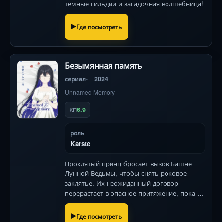
тёмные гильдии и загадочная волшебница!
Где посмотреть
Безымянная память
сериал
2024
Unnamed Memory
6.9
КП
роль
Karste
Проклятый принц бросает вызов Башне
Лунной Ведьмы, чтобы снять роковое
заклятье. Их неожиданный договор
перерастает в опасное притяжение, пока из
прошлого поднимаются древние тени. (141
символ)
Где посмотреть