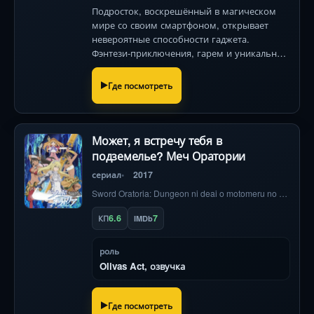
Подросток, воскрешённый в магическом
мире со своим смартфоном, открывает
невероятные способности гаджета.
Фэнтези-приключения, гарем и уникальные
визуальные решения в популярном аниме-
хите!
Где посмотреть
Может, я встречу тебя в
подземелье? Меч Оратории
сериал
2017
Sword Oratoria: Dungeon ni deai o motomeru no wa machigatteiru no darô ka? Gaiden
6.6
7
КП
IMDb
роль
Olivas Act, озвучка
Где посмотреть