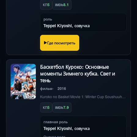
5
8.1
КП
IMDb
роль
Teppei Kiyoshi, озвучка
Где посмотреть
Баскетбол Куроко: Основные
моменты Зимнего кубка. Свет и
тень
фильм
2016
Kuroko no Basket Movie 1: Winter Cup Soushuuhen - Kage to Hikari
5
7.9
КП
IMDb
главная роль
Teppei Kiyoshi, озвучка
Оценка роли