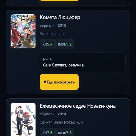
Комета Люцифер
сериал
2015
Kometto rushifâ
5.4
5.2
КП
IMDb
роль
Gus Stewart, озвучка
Где посмотреть
Ежемесячное седзе Нозаки-куна
сериал
2014
Gekkan Shojo Nozaki-kun
7.6
7.5
КП
IMDb