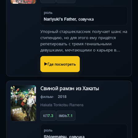
роль
Nariyuki's Father, озвучка
Упорный старшеклассник получает шанс на
стипендию, но для этого ему придётся
репетировать с тремя гениальными
девушками, мечтающими о карьере в
областях, где они полные нули! Гаремник с
неожиданными поворотами и
Где посмотреть
искромётным юмором .
Свиной рамэн из Хакаты
фильм
2018
Hakata Tonkotsu Ramens
7.3
7.1
КП
IMDb
роль
Shigematsu, озвучка