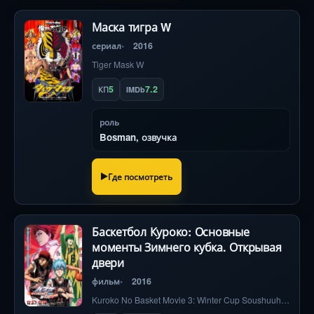
Маска тигра W
сериал
2016
Tiger Mask W
5
7.2
КП
IMDb
роль
Bosman, озвучка
Где посмотреть
Баскетбол Куроко: Основные
моменты Зимнего кубка. Открывая
двери
фильм
2016
Kuroko No Basket Movie 3: Winter Cup Soushuuhen - Tobira No Mukou