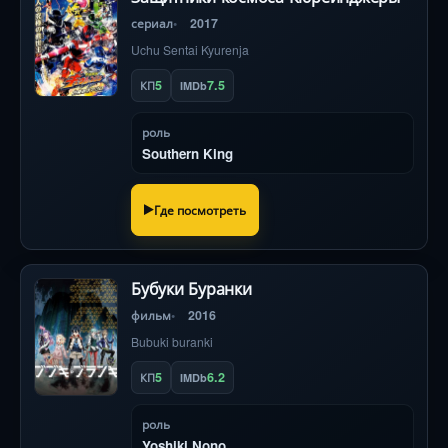
сериал
2017
Uchu Sentai Kyurenja
5
7.5
КП
IMDb
роль
Southern King
Где посмотреть
Бубуки Буранки
фильм
2016
Bubuki buranki
5
6.2
КП
IMDb
роль
Yoshiki Nono