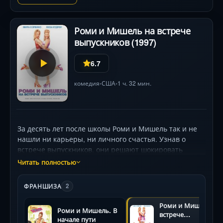
Роми и Мишель на встрече
выпускников (1997)
6.7
комедия
США
1 ч. 32 мин.
•
•
За десять лет после школы Роми и Мишель так и не
нашли ни карьеры, ни личного счастья. Узнав о
встрече выпускников, они решают шокировать
бывших одноклассников выдуманными успехами:
Читать полностью
арендуют лимузин, создают образ бизнес-леди и
готовят фальшивую истори́ю о «гениальном
ФРАНШИЗА
2
изобретении». Но в эпицентре вечеринки их ждет
провал легенды, жёсткая конфронтация с прошлым
Роми и Мишель на
Роми и Мишель. В
— и неожиданный поворот, который заставит
встрече
начале пути
пересмотреть все «неудачи». Мира Сорвино и Лиза