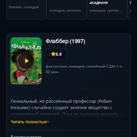
академия
Па
боевик, комедия
комедия, мюзикл
комедия, криминал
ком
Флаббер (1997)
6.8
фантастика
,
комедия
,
семейный
США
1 ч.
•
•
33 мин.
Гениальный, но рассеянный профессор (Робин
Уильямс) случайно создаёт зелёное вещество с
невероятной энергией. Пока он пытается вернуть
доверие невесты и спасти колледж от закрытия,
Читать полностью
находка попадает в руки алчных аферистов.
Динамичный микс фантастики и комедии с
В главных ролях