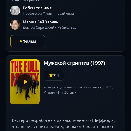
революционными для 90-х спецэффектами от
Робин Уильямс
создателей «Парка Юрского периода».
Профессор Филипп Брэйнард
Марша Гей Харден
Доктор Сара Джейн Рейнольдс
Фильм
Мужской стриптиз (1997)
7.4
комедия
,
драма
Великобритания
,
США
,
•
Италия
1 ч. 28 мин.
•
Шестеро безработных из закопчённого Шеффилда,
отчаявшись найти работу, решают бросить вызов