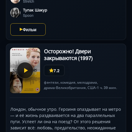
Stretch
полный горького юмора и отчаяния, в этом вихре
абсурда и погонь. Режиссёр Вонди Кёртис-Холл,
Тупак Шакур
переживший подобный опыт, снял пронзительную
Spoon
чёрную комедию — о том, как выбраться из ямы,
когда всё против тебя.
Фильм
Осторожно! Двери
закрываются (1997)
7.2
фэнтези
,
комедия
,
мелодрама
,
драма
Великобритания
,
США
1 ч. 39 мин.
•
•
Лондон, обычное утро. Героиня опаздывает на метро
— и её жизнь раздваивается на два параллельных
пути. Успеет ли она на поезд? От этого решения
зависит всё: любовь, предательство, неожиданные