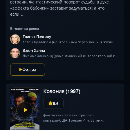
встречи. Фантастический поворот судьбы в духе
«эффекта бабочки» заставит задуматься: а что,
если…
В главных ролях
Гвинет Пэлтроу
Хелен Куиллиам (центральный персонаж, чья жизнь показывается в двух параллельных реальностях)
Джон Ханна
Джеймс Хаммонд (романтический интерес главной героини, писатель)
Фильм
Колония (1997)
6.6
фантастика
,
боевик
,
триллер
,
комедия
США
, Гонконг
1 ч. 33 мин.
•
•