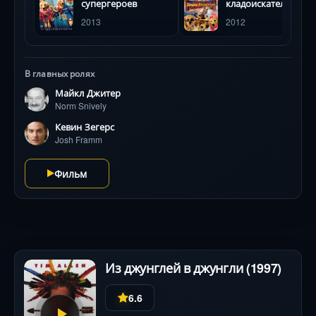
супергероев
кладоискателей
суде, где впервые в истории собаке предстоит
2013
2012
самостоятельно выбрать свою судьбу. Игра юного
Кевина Зегерса и харизма пушистого баскетболиста,
чьи трюки сняты без CGI, создают магию семейного
кино.
В главных ролях
Майкл Джитер
Norm Snively
Кевин Зегерс
Josh Framm
Фильм
Из джунглей в джунгли (1997)
6.6