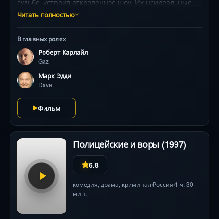
судьбе, устроив откровенное шоу. Их неидеальные
тела и неуверенность становятся оружием в борьбе
Читать полностью
за достоинство и финансовую свободу. Ироничная
комедия о том, как жизненные провалы
В главных ролях
превращаются в триумф, собрала $258 млн и
Роберт Карлайл
покорила «Оскар» за саундтрек.
Gaz
Марк Эдди
Dave
Фильм
Полицейские и воры (1997)
6.8
комедия
,
драма
,
криминал
Россия
1 ч. 30
•
•
мин.