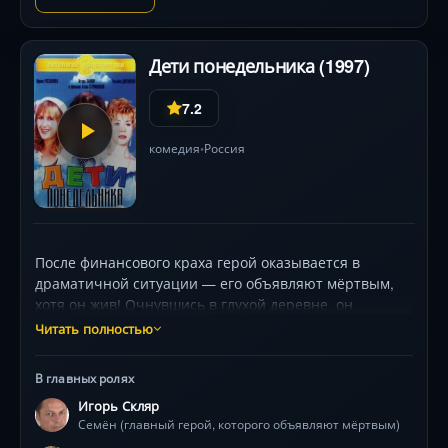
Дети понедельника (1997)
7.2
комедия
Россия
•
После финансового краха герой оказывается в
драматичной ситуации — его объявляют мёртвым,
хотя он жив! Очнувшись в глухой деревне, он
встречает женщину, которую когда-то любил.
Читать полностью
Казалось бы, это шанс переродиться... Но внезапно в
его руках оказывается чемодан с фантастической
В главных ролях
суммой денег. Теперь ему предстоит решить: вернуть
Игорь Скляр
прошлое или построить новую жизнь? Ирина
Семён (главный герой, которого объявляют мёртвым)
Розанова и Игорь Скляр создают искромётный дуэт в