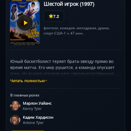
Шестой игрок (1997)
7.2
фэнтези
,
комедия
,
мелодрама
,
драма
,
спорт
США
1 ч. 47 мин.
•
•
Юный баскетболист теряет брата-звезду прямо во
время матча. Его мир рушится, а команда опускает
руки. Но вскоре игроков ждут сверхъестественные
сюрпризы: мячи летят сами, а соперники
Читать полностью
спотыкаются о невидимое препятствие. Постепенно
герой осознаёт — дух брата вернулся, чтобы помочь
В главных ролях
пройти к чемпионству. Однако чудесное
Марлон Уайанс
вмешательство ставит перед ним мучительный
Kenny Tyler
выбор: победа любой ценой или честная игра.
Марлон Уэйанс и Кадим Хардисон создают
Кадим Хардисон
трогательный дуэт в истории о любви, преодолении
Antoine Tyler
и настоящем спортивном духе. Фильм ловко