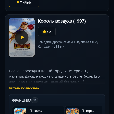
Фильм
Король воздуха (1997)
7.5
комедия
,
драма
,
семейный
,
спорт
США
,
•
Канада
1 ч. 38 мин.
•
После переезда в новый город и потери отца
мальчик Джош находит отдушину в баскетболе. Его
одиночество нарушает рыжий беглец, чей
феноменальный дар к игре поражает воображение.
Читать полностью
Вместе они покоряют школьную команду, а мудрый
тренер (Билл Коббс) помогает им раскрыть истинную
ФРАНШИЗА
14
силу дружбы. Но счастье оказывается под угрозой,
когда в город возвращается жестокий бывший хозяин
Пятерка
Пятерка
пса, готовый на всё ради наживы. Финал решается в