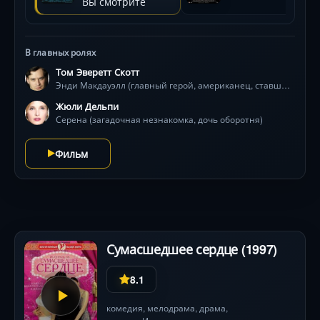
Вы смотрите
остановить цепную реакцию превращений,
угрожающую городу. Компьютерные трансформации
монстров создают уникальную эстетику 90-х,
В главных ролях
смешивая триллер, абсурд и романтику в коктейль с
непредсказуемым финалом.
Том Эверетт Скотт
Энди Макдауэлл (главный герой, американец, ставший оборотнем)
Жюли Дельпи
Серена (загадочная незнакомка, дочь оборотня)
Фильм
Сумасшедшее сердце (1997)
8.1
комедия
,
мелодрама
,
драма
,