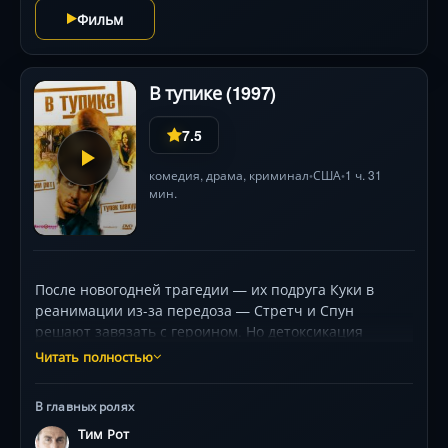
балансирует между комедией, мистикой и драмой,
Фильм
держа зрителя в напряжении до финальной сирены.
В тупике (1997)
7.5
комедия
,
драма
,
криминал
США
1 ч. 31
•
•
мин.
После новогодней трагедии — их подруга Куки в
реанимации из-за передоза — Стретч и Спун
решают завязать с героином. Но детоксикация
превращается в адскую полосу препятствий:
Читать полностью
очереди, бумаги, равнодушие чиновников. Пока
герои мечутся между клиник, за ними охотятся
В главных ролях
наркодилеры, а полиция видит в них лишь
Тим Рот
преступников. Тим Рот и Тупак Шакур создают дуэт,