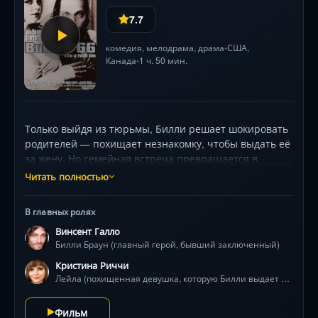
7.7
комедия
,
мелодрама
,
драма
США
,
•
Канада
1 ч. 50 мин.
•
Только выйдя из тюрьмы, Билли решает шокировать
родителей — похищает незнакомку, чтобы выдать её
за жену. Но семейная встреча превращается в
абсурдный спектакль, где жертва становится
Читать полностью
единственным светом в его мрачном мире.
Криминальная комедия с психоделическим визуалом
В главных ролях
и гротескными персонажами, номинированная на
Винсент Галло
премию «Независимый дух».
Билли Браун (главный герой, бывший заключенный)
Кристина Риччи
Лейла (похищенная девушка, которую Билли выдает за свою жену)
Фильм