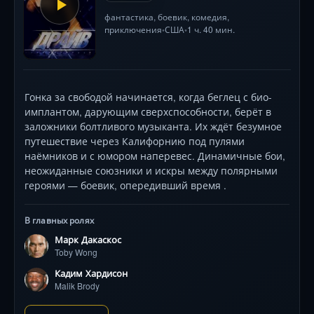
фантастика
,
боевик
,
комедия
,
приключения
США
1 ч. 40 мин.
•
•
Гонка за свободой начинается, когда беглец с био-
имплантом, дарующим сверхспособности, берёт в
заложники болтливого музыканта. Их ждёт безумное
путешествие через Калифорнию под пулями
наёмников и с юмором наперевес. Динамичные бои,
неожиданные союзники и искры между полярными
героями — боевик, опередивший время .
В главных ролях
Марк Дакаскос
Toby Wong
Кадим Хардисон
Malik Brody