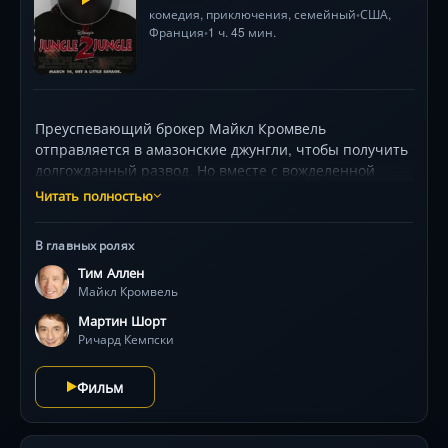
комедия
,
приключения
,
семейный
США
,
•
Франция
1 ч. 45 мин.
•
Преуспевающий брокер Майкл Кромвель
отправляется в амазонские джунгли, чтобы получить
долгожданный развод. Но вместе с вожделенной
свободой ему достается… тринадцатилетний сын, о
Читать полностью
существовании которого он и не
подозревал.Новоиспеченный отец привозит его в
В главных ролях
Нью-Йорк. И здесь оказывается, что мальчик,
Тим Аллен
воспитанный среди аборигенов, больше разбирается
Майкл Кромвель
в дротиках и копьях, чем в светских манерах…
Мартин Шорт
Ричард Кемпски
Фильм