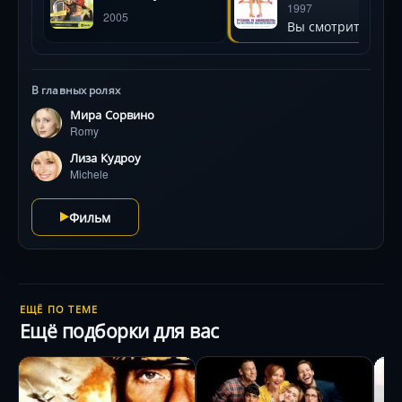
выпускников
1997
2005
Кудроу создают дуэт, покоряющий эксцентричным
Вы смотрите
юмором и трогательной искренностью. Яркие
костюмы 90-х и фирменные танцевальные сцены
добавляют фильму культового шарма.
В главных ролях
Мира Сорвино
Romy
Лиза Кудроу
Michele
Фильм
ЕЩЁ ПО ТЕМЕ
Ещё подборки для вас