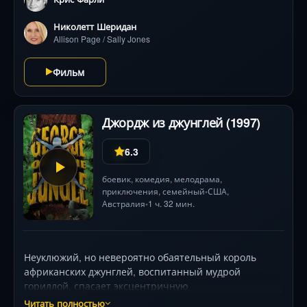
Николетт Шеридан
Allison Page / Sally Jones
Фильм
Джордж из джунглей (1997)
6.3
боевик
,
комедия
,
мелодрама
,
приключения
,
семейный
США
,
•
Австралия
1 ч. 32 мин.
•
Неуклюжий, но невероятно обаятельный король
африканских джунглей, воспитанный мудрой
гориллой, спасает эксцентричную
исследовательницу Урсулу. Их встреча
Читать полностью