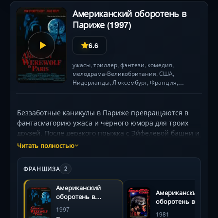
«разобранного пазла» личности .
Американский оборотень в
Париже (1997)
6.6
ужасы
,
триллер
,
фэнтези
,
комедия
,
мелодрама
Великобритания
,
США
,
•
Нидерланды, Люксембург,
Франция
,
Германия
1 ч. 45 мин.
•
Беззаботные каникулы в Париже превращаются в
фантасмагорию ужаса и чёрного юмора для троих
друзей. После дерзкого прыжка с Эйфелевой башни и
спасения загадочной незнакомки (Джули Дельпи),
Читать полностью
главный герой (Том Эверетт Скотт) погружается в
мир кошмаров: луна светит иначе, тени шевелятся, а
ФРАНШИЗА
2
тело предательски меняется. Его преследуют
видения кровавых расправ и звериный оскал,
Американский
Американский
скрывающийся за обликом парижской элиты в
оборотень в
оборотень в
подпольном клубе. Чтобы выжить, он должен
Париже
1997
Лондоне
1981
разгадать секрет неблагодарной красавицы и