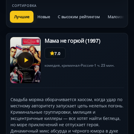
СОРТИРОВКА
Лучшие
Новые
С высоким рейтингом
Малоизвестн
Мама не горюй (1997)
7.0
комедия
,
криминал
Россия
1 ч. 23 мин.
•
•
Свадьба моряка оборачивается хаосом, когда удар по
местному авторитету запускает цепь нелепых погонь.
Криминальные группировки, милиция и
эксцентричные киллеры — все хотят найти беглеца,
но море приключений не отпускает героя.
Динамичный микс абсурда и чёрного юмора в духе