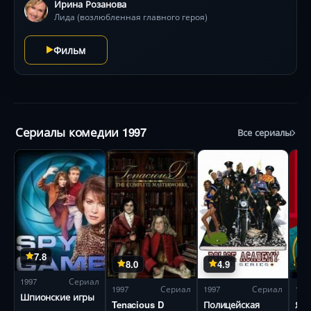
остроумной комедии Аллы Суриковой, где абсурдные
Ирина Розанова
повороты соседствуют с тонкими наблюдениями о
Лида (возлюбленная главного героя)
человеческих слабостях.
Фильм
Сериалы комедии 1997
Все сериалы
7.8
8.0
4.9
1997
Сериал
1997
Сериал
1997
Сериал
199
Шпионские игры
Tenacious D
Полицейская
Я —