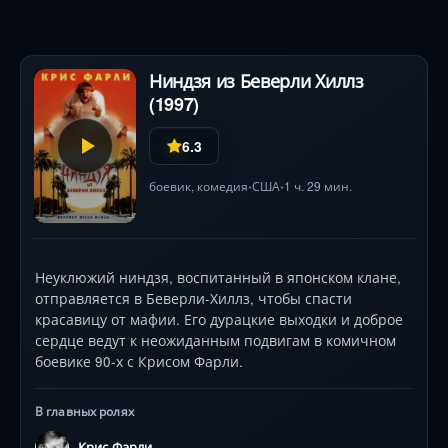
Ниндзя из Беверли Хиллз
(1997)
6.3
боевик
,
комедия
США
1 ч. 29 мин.
•
•
Неуклюжий ниндзя, воспитанный в японском клане,
отправляется в Беверли-Хиллз, чтобы спасти
красавицу от мафии. Его дурацкие выходки и доброе
сердце ведут к неожиданным подвигам в комичном
боевике 90-х с Крисом Фарли.
В главных ролях
Крис Фарли