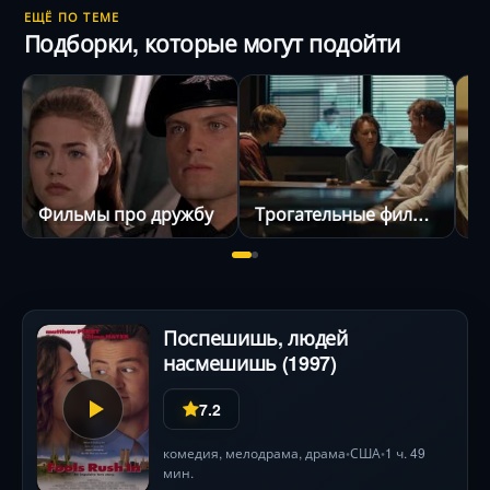
ЕЩЁ ПО ТЕМЕ
Подборки, которые могут подойти
Фильмы про дружбу
Трогательные фильмы
Поспешишь, людей
насмешишь (1997)
7.2
комедия
,
мелодрама
,
драма
США
1 ч. 49
•
•
мин.