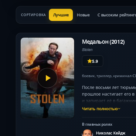
Лучшие
Новые
С высоким рейтинг
СОРТИРОВКА
Медальон (2012)
Stolen
5.9
боевик
,
триллер
,
криминал
С
•
После восьми лет тюрьм
прошлое настигает его в
и запирает её в багажни
на опасную тропу — он д
Читать полностью
навык, чтобы перехитрит
безумия Марди-Гра его и
В главных ролях
Николас Кейдж