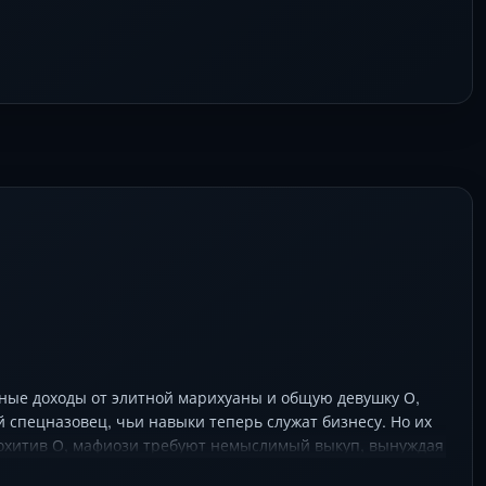
ные доходы от элитной марихуаны и общую девушку О,
пецназовец, чьи навыки теперь служат бизнесу. Но их
Похитив О, мафиози требуют немыслимый выкуп, вынуждая
 человека. С помощью коррумпированного агента ФБР