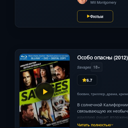
Will Montgomery
Фильм
Особо опасны (2012)
18+
Savages
6.7
боевик
,
триллер
,
драма
,
крим
В солнечной Калифорнии
связывающую их необычн
идиллию рушит вторжени
героев вступить в смерт
Читать полностью