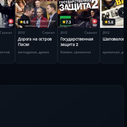
6.6
7.3
5.8
Сериал
2012
Сериал
2012
Сериал
2012
Дорога на остров
Государственная
Шаповалов
Пасхи
защита 2
тектив
мелодрама, драма
боевик, криминал
криминал, де