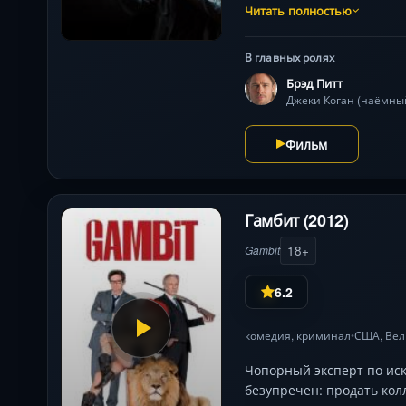
Читать полностью
В главных ролях
Брэд Питт
Фильм
Гамбит (2012)
18+
Gambit
6.2
комедия
,
криминал
США
,
Вел
•
Чопорный эксперт по иск
безупречен: продать кол