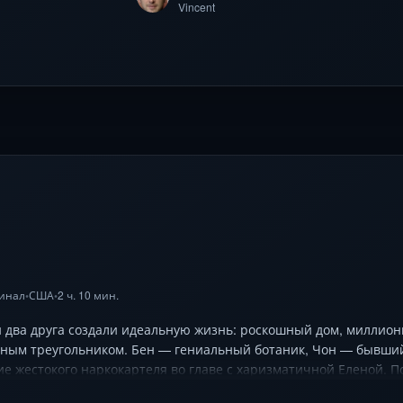
Vincent
инал
США
2 ч. 10 мин.
•
•
 два друга создали идеальную жизнь: роскошный дом, миллион
ым треугольником. Бен — гениальный ботаник, Чон — бывший с
е жестокого наркокартеля во главе с харизматичной Еленой. 
ельную игру. На кону — не только деньги, но и жизнь близкого