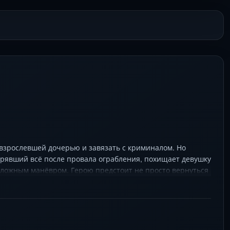
взрослевшей дочерью и завязать с криминалом. Но
ерявший всё после провала ограбления, похищает девушку
я ложным манёвром. Герою предстоит не просто вернуться
елом камер новоорлеанского карнавала, используя каждый
юстон) и систему, которая ему не верит. На фоне
.