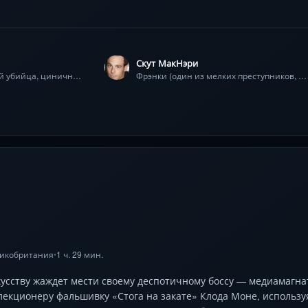
Скут МакНэри
Джеки Коган (наёмный убийца, циничный профессионал)
Фрэнки (один из мелких преступников, ограбивших казино)
икобритания
1 ч. 29 мин.
•
усству жаждет мести своему деспотичному боссу — медиамагна
лекционеру фальшивку «Стога на закате» Клода Моне, используя