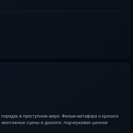
 оказываются опаснее, чем казалось. Теперь ей
мастер лжи? С участием Кэтрин Хайгл, Джейсона О’Мара и
ов.
т порядок в преступном мире. Фильм-метафора о кризисе
е монтажные сцены и диалоги, подчеркивая цинизм