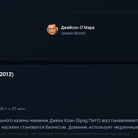
озлюбленным пробуждает старые чувства, а криминальные сети
мать цель, но и разобраться: жертва ли он обстоятельств или 
осюжетном коктейле из погонь, иронии и неожиданных поворот
Джейсон О’Мара
Joseph Morelli
2012)
ША
1 ч. 37 мин.
•
ьного казино наемник Джеки Коэн (Брэд Питт) восстанавливае
е насилие становится бизнесом. Доминик использует медленны
ана «Катрина» на заднем плане усиливают ощущение краха.