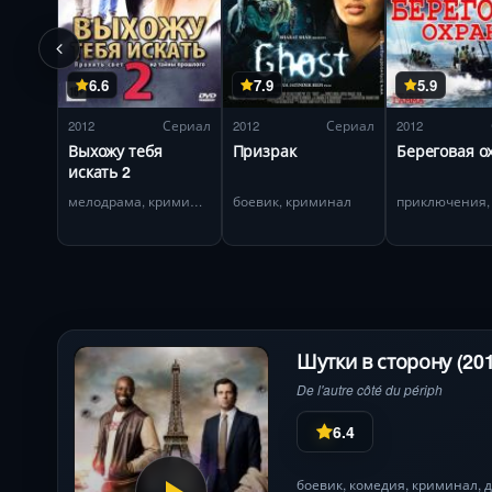
6.6
7.9
5.9
2012
Сериал
2012
Сериал
2012
Выхожу тебя
Призрак
Береговая о
искать 2
мелодрама, криминал
боевик, криминал
Шутки в сторону (20
De l'autre côté du périph
6.4
боевик
,
комедия
,
криминал
,
д