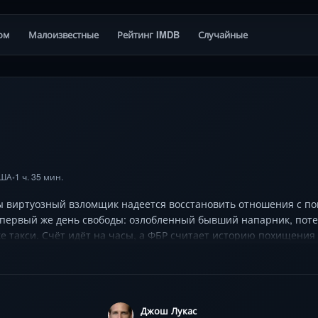
ом
Малоизвестные
Рейтинг IMDB
Случайные
ША
1 ч. 35 мин.
•
ы виртуозный взломщик надеется восстановить отношения с по
 первый же день свободы: озлобленный бывший напарник, пот
ке такси. Счёт идёт на часы, а ФБР считает историю похищени
олжен провести самое дерзкое ограбление в карьере под приц
ь маньяка-инвалида (Джош Лукас), агента-противника (Дэнни Хь
зобретательность станет главным оружием в гонке со временем
Джош Лукас