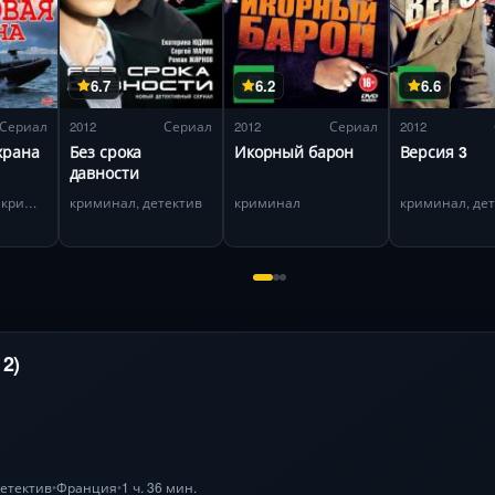
6.7
6.2
6.6
Сериал
2012
Сериал
2012
Сериал
2012
храна
Без срока
Икорный барон
Версия 3
давности
приключения, криминал
криминал, детектив
криминал
криминал, де
12)
етектив
Франция
1 ч. 36 мин.
•
•