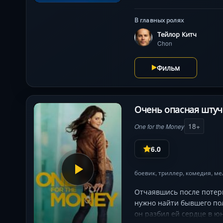
(Джон Траволта) и отряд
нормой. Фильм Оливера С
В главных ролях
Тейлор Китч
Chon
Фильм
Очень опасная штучк
18+
One for the Money
6.0
боевик
,
триллер
,
комедия
,
ме
Отчаявшись после потери
нужно найти бывшего по
он разбил ей сердце в ю