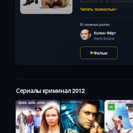
выдавая ее за наследниц
карнавал идиотских ситу
Читать полностью
Аланом Рикманом в абсу
В главных ролях
Колин Фёрт
Harry Deane
Фильм
Сериалы криминал 2012