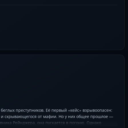
рестрелки, погони и нервные переговоры становятся
ржит в напряжении до финального кадра.
 беглых преступников. Её первый «кейс» взрывоопасен:
 и скрывающегося от мафии. Но у них общее прошлое —
вника Рейнджера, она пускается в погоню. Однако