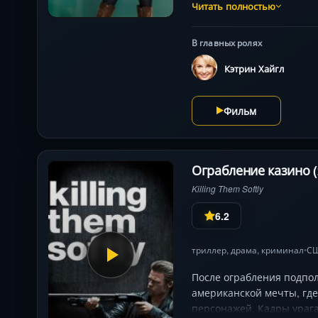
столкновение с бывшим в
Читать полностью
предстоит не просто пой
Дэниэла Санжаты в остр
В главных ролях
Кэтрин Хайгл
Фильм
Ограбление казино (
Killing Them Softly
6.2
триллер
,
драма
,
криминал
С
•
После ограбления подпол
американской мечты, гд
персонажей. Кадры ураг