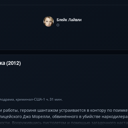
а ветеранов они бросают вызов криминальной империи, где пе
тоуна с Блейк Лайвли, Сальмой Хайек и Бенисио Дель Торо де
Блейк Лайвли
O
а (2012)
лодрама
,
криминал
США
1 ч. 31 мин.
•
•
 работы, героиня шантажом устраивается в контору по поимке
лицейского Джо Морелли, обвинённого в убийстве наркодилера
ности. Вооружившись пистолетом и помощью загадочного наста