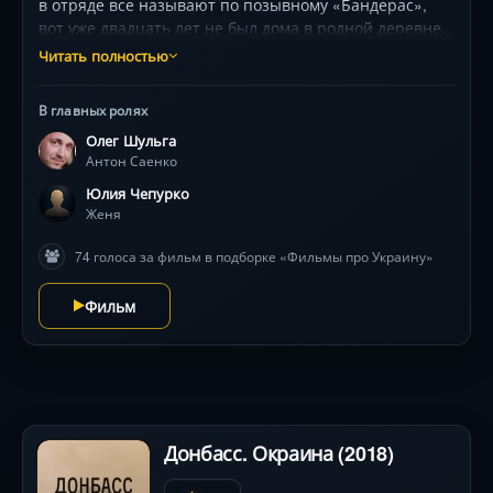
в отряде все называют по позывному «Бандерас»,
вот уже двадцать лет не был дома в родной деревне.
Однако началась антитеррористическая операция,
Читать полностью
которая заставила не только Антона, но и тысячи
других украинских мужчин попасть на эту
В главных ролях
территорию. Возле этой деревни вскоре предвидится
Олег Шульга
серия диверсий, которые Бандерас вместе с другими
Антон Саенко
разведчиками должен предотвратить. Хуже всего то,
что где-то среди своих ребят находится предатель,
Юлия Чепурко
который может в любой момент воткнуть нож в
Женя
спину.
74 голоса за фильм в подборке «Фильмы про Украину»
Фильм
Донбасс. Окраина (2018)