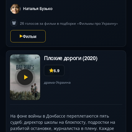
чиновников, ополченцев и мирных жителей, чьи
Наталья Бузько
поступки колеблются от жестокости до наивности.
Оператор Олег Муту чередует стили — от дрожащей
26 голосов за фильм в подборке «Фильмы про Украину»
«камеры-мухи» в бомбоубежище до леденящих кровь
статичных планов . Фильм, снятый по мотивам
Фильм
реальных YouTube-роликов, исследует механизмы
лжи и выживания, где смех застревает в горле, а
каждый поворот несёт новую опасность.
Плохие дороги (2020)
6.9
драма
Украина
•
На фоне войны в Донбассе переплетаются пять
судеб: директор школы на блокпосту, подростки на
разбитой остановке, журналистка в плену. Каждое