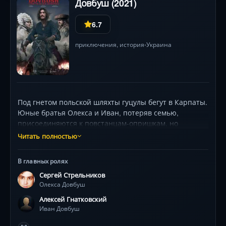
Довбуш (2021)
6.7
приключения
,
история
Украина
•
Под гнетом польской шляхты гуцулы бегут в Карпаты.
Юные братья Олекса и Иван, потеряв семью,
присоединяются к повстанцам-опришкам, но
выбирают разные пути. Олекса жаждет мести за
Читать полностью
народ, Иван — власти и денег. Их вражда
перерастает в эпичную борьбу, где сталкиваются
В главных ролях
предательство, любовь к Маричке и мистика
Сергей Стрельников
карпатских мольфаров. С масштабными баталиями,
Олекса Довбуш
детализированными костюмами (1000+ экземпляров)
и драматичным расколом между главными героями,
Алексей Гнатковский
картина держит в напряжении до финала. В ролях:
Иван Довбуш
Сергей Стрельников, Алексей Гнатковский, Дарья