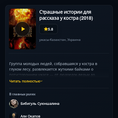
Страшные истории для
рассказа у костра (2018)
5.8
ужасы
Казахстан, Украина
•
Группа молодых людей, собравшаяся у костра в
глухом лесу, развлекается жуткими байками о
потустороннем ужасе — от людоедок-ведьм до
таинственных попутчиц на пустынных трассах.
Читать полностью
Самой захватывающей оказывается древняя легенда
о Каракозе, духе, карающем за любую жестокость.
В главных ролях
Вскоре безобидные страшилки уступают место
подлинному кошмару: друзья обнаруживают, что
Бибигуль Суюншалина
кровавая расплата из рассказов вышла за грани
вымысла. Атмосфера нарастающей паранойи,
Али Окапов