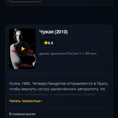
Чужая (2010)
6.6
драма
,
криминал
Россия
1 ч. 49 мин.
•
•
Осень 1993. Четверо бандитов отправляются в Прагу,
чтобы вернуть сестру заключённого авторитета. Но
их ждёт не пленница, а хладнокровная стратег,
переворачивающая все планы. Жёсткая драма с
Читать полностью
визуальной стилистикой артхауса и цитатами из
культовых триллеров — режиссёрский дебют Антона
В главных ролях
Борматова при участии Константина Эрнста. «Никого