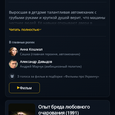
Выросшая в детдоме талантливая автомеханик с
грубыми руками и хрупкой душой верит, что машины
честнее людей. Её навыки открывают двери в
жестокий мир взрослых, где случайное знакомство с
Читать полностью
амбициозным политиком Андреем Марчуком
(Александр Давыдов) дарит надежды на любовь и
В главных ролях
признание. Но за блеском светских раутов кроются
Анна Кошмал
холодные расчёты. Предательство отбрасывает
Сашка (главная героиня, автомеханик)
героиню (Анна Кошмал) на дно, заставляя с нуля
собирать осколки мечты об автосалоне. Устоит ли её
Александр Давыдов
бунтарский дух под прессом лжи, и сможет ли
Андрей Марчук (амбициозный политик)
ржавый гараж стать стартом к новой жизни?
3 голоса за фильм в подборке «Фильмы про Украину»
Мелодрама с визуальной метафорой дороги как пути
к себе.
Фильм
Опыт бреда любовного
очарования (1991)