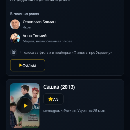
В главных ролях
Станислав Боклан
Яков
Анна Топчий
Мария, возлюбленная Якова
4 голоса за фильм в подборке «Фильмы про Украину»
Фильм
Сашка (2013)
7.3
мелодрама
Россия
, Украина
25 мин.
•
•