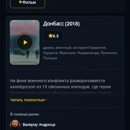
Фильм
психологические дуэли и неочевидные мотивы
героев держат в тревожном ожидании финала.
Донбасс (2018)
6.3
драма
,
военный
,
история
Германия
,
•
Украина,
Франция
, Нидерланды, Румыния,
Польша
На фоне военного конфликта разворачивается
калейдоскоп из 13 связанных эпизодов, где герои
балансируют между абсурдом и кошмаром. Через
вагончик гримёров, фейковые новостные репортажи,
Читать полностью
роддом с похищенными медикаментами и свадьбу
под обстрелами режиссёр Сергей Лозница создаёт
В главных ролях
шокирующий портрет общества в условиях
пропаганды . Борис Каморзин, Тамара Яценко и
Валериу Андрюцэ
Георгий Делиев воплощают гротескные образы