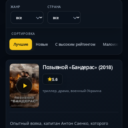
ЖАНР
СТРАНА
СОРТИРОВКА
Лучшие
Новые
С высоким рейтингом
Малоизвестн
Позывной «Бандерас» (2018)
5.6
триллер
,
драма
,
военный
Украина
•
Опытный вояка, капитан Антон Саенко, которого