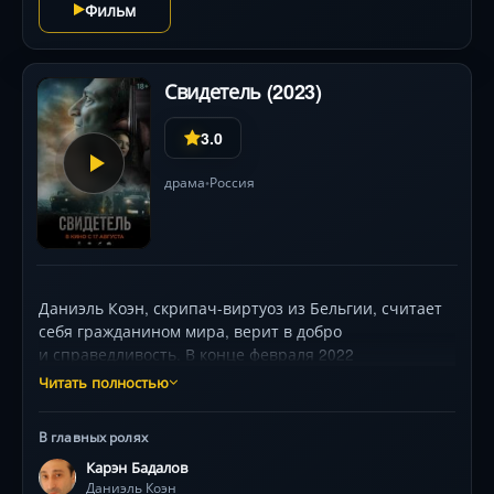
Фильм
Свидетель (2023)
3.0
драма
Россия
•
Даниэль Коэн, скрипач-виртуоз из Бельгии, считает
себя гражданином мира, верит в добро
и справедливость. В конце февраля 2022
г. он приезжает на гастроли в Киев, и эта поездка
Читать полностью
навсегда меняет его жизнь. События специальной
военной операции приводят музыканта в украинский
В главных ролях
поселок Семидвери, где он становится свидетелем
Карэн Бадалов
бесчеловечных преступлений и кровавых
Даниэль Коэн
провокаций. Теперь его главная цель не просто