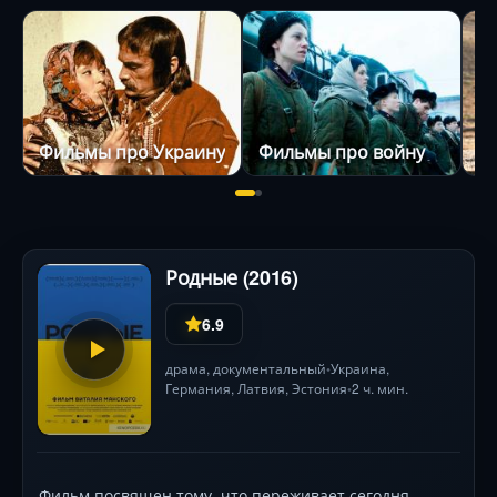
Фильмы про Украину
Фильмы про войну
Родные (2016)
6.9
драма
,
документальный
Украина,
•
Германия
, Латвия, Эстония
2 ч. мин.
•
Фильм посвящен тому, что переживает сегодня