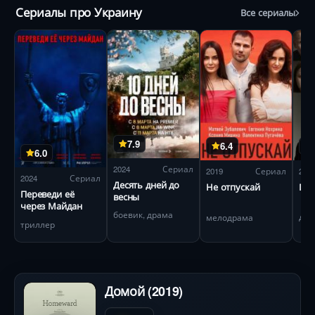
Сериалы про Украину
Все сериалы
7.9
6.4
6.0
2024
Сериал
201
2019
Сериал
2024
Сериал
Десять дней до
Пер
Не отпускай
Переведи её
весны
через Майдан
боевик, драма
дет
мелодрама
триллер
Домой (2019)