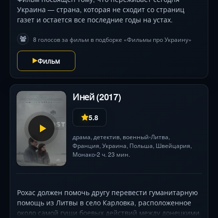
Украина — страна, которая не сходит со страниц
газет и остается все последние годы на устах.
8 голосов за фильм в подборке «Фильмы про Украину»
Фильм
Иней (2017)
5.8
драма
,
детектив
,
военный
Литва,
•
Франция
, Украина,
Польша
, Швейцария,
Монако
2 ч. 23 мин.
•
Рохас должен помочь другу перевести гуманитарную
помощь из Литвы в село Карловка, расположенное
около самой гущи боевых действий между донецкими