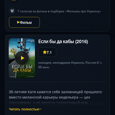
харизматичная игра Бибигуль Суюншалиной и Али
Окапова, а также мрачная визуальная эстетика леса
7 голосов за фильм в подборке «Фильмы про Украину»
создают непредсказуемый триллер, где каждое
прошлое зло может обернуться смертельной
Фильм
встречей.
Если бы да кабы (2016)
7.1
комедия
,
мелодрама
Украина,
Россия
2 ч.
•
•
55 мин.
35-летняя Катя кажется себе заложницей прошлого:
вместо миланской карьеры модельера — цех
спецодежды, а её некогда талантливый муж
превратился в скучного чиновника. Неожиданный
Читать полностью
поворот дарит ей уникальную возможность —