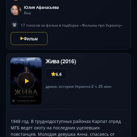
выжить, а донести правду до всего мира. Ведь правда
Юлия Афанасьева
сильнее страха.
Яна
17 голосов за фильм в подборке «Фильмы про Украину»
Фильм
Жива (2016)
6.6
драма
,
история
Украина
2 ч. 25 мин.
•
•
1949 год. В труднодоступных районах Карпат отряд
МГБ ведет охоту на последних уцелевших
повстанцев. Молодая девушка Анна, спасаясь от