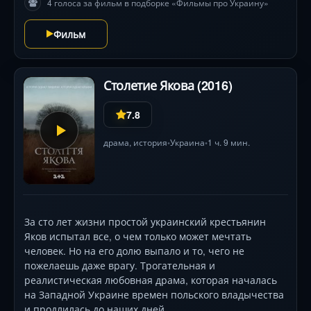
4 голоса за фильм в подборке «Фильмы про Украину»
Плахтий.
Фильм
Столетие Якова (2016)
7.8
драма
,
история
Украина
1 ч. 9 мин.
•
•
За сто лет жизни простой украинский крестьянин
Яков испытал все, о чем только может мечтать
человек. Но на его долю выпало и то, чего не
пожелаешь даже врагу. Трогательная и
реалистическая любовная драма, которая началась
на Западной Украине времен польского владычества
и продлилась до наших дней.