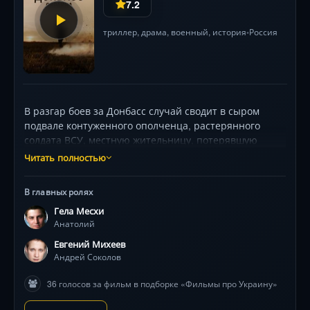
7.2
триллер
,
драма
,
военный
,
история
Россия
•
В разгар боев за Донбасс случай сводит в сыром
подвале контуженного ополченца, растерянного
солдата ВСУ, местную жительницу, потерявшую
семью, и двух киевских волонтёрок с
Читать полностью
противоположными взглядами. Под непрерывные
взрывы эти идеологические противники вынуждены
В главных ролях
добывать воду, хоронить мёртвых и спасать ребёнка
Гела Месхи
из-под завалов. Жестокая реальность войны стирает
Анатолий
границы между «своими» и «чужими», но
предательство может прийти оттуда, где его не ждут.
Евгений Михеев
Гела Месхи и Евгений Михеев создают мощные
Андрей Соколов
образы людей, зажатых между долгом и
36 голосов за фильм в подборке «Фильмы про Украину»
человечностью. Напряжение растёт с каждой
минутой: натуралистичные батальные сцены,