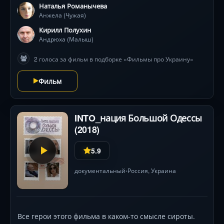
Наталья Романычева
не жалко» — предупреждают критики .
Анжела (Чужая)
Кирилл Полухин
Андрюха (Малыш)
2 голоса за фильм в подборке «Фильмы про Украину»
Фильм
INTO_нация Большой Одессы
(2018)
5.9
документальный
Россия
, Украина
•
Все герои этого фильма в каком-то смысле сироты.