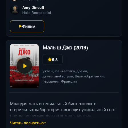
Amy Dincuff
Hotel Receptionist
Фильм
Малыш Джо (2019)
5.8
ужасы
,
фантастика
,
драма
,
детектив
Австрия,
Великобритания
,
•
Германия
,
Франция
Молодая мать и гениальный биотехнолог в
стерильных лабораториях выводит уникальный сорт
цветка, испускающего «гормон счастья».
Очарованная успехом, она тайно забирает экземпляр
Читать полностью
домой для сына-подростка, дав растению его имя. Но