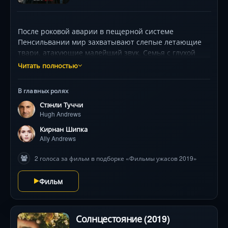
После роковой аварии в пещерной системе
Пенсильвании мир захватывают слепые летающие
твари, атакующие малейший звук. Семья с глухой
дочерью (Кирнан Шипка) бросается в отчаянное
Читать полностью
путешествие к глухим лесам, используя её
уникальные навыки выживания в тишине. Но путь
В главных ролях
полон неожиданных встреч: от ненадежных убежищ
Стэнли Туччи
до фанатичных культов, верящих, что монстры —
Hugh Andrews
кара небес. Родители (Стэнли Туччи, Миранда Отто)
готовы на всё, чтобы спасти детей в мире, где шепот
Кирнан Шипка
может стать смертным приговором. Реж. Джон
Ally Andrews
Леонетти создает хрупкий баланс между хоррором-
2 голоса за фильм в подборке «Фильмы ужасов 2019»
выживания и драмой о семейных связях.
Фильм
Солнцестояние (2019)