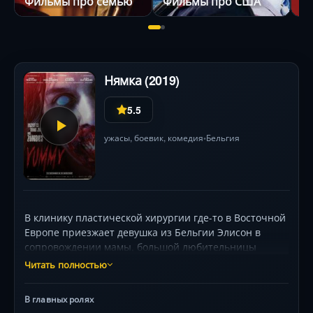
Фильмы про семью
Фильмы про США
Ф
Нямка (2019)
5.5
ужасы
,
боевик
,
комедия
Бельгия
•
В клинику пластической хирургии где-то в Восточной
Европе приезжает девушка из Бельгии Элисон в
сопровождении мамы, большой любительницы
улучшать собственную внешность, и недотёпы-
Читать полностью
бойфренда Микаэля. В клинике царит
пренебрежение врачебной этикой и гигиеной, а
В главных ролях
также втайне проводятся эксперименты со