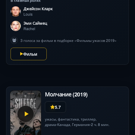
В главных ролях
и их дети оказываются в ловушке кошмара.
Джейсон Кларк
Визуальная мрачность, леденящие тишину сцены и
Louis
грань между любовью и безумием — режиссёры
Кёльш и Уидмайер создают тревожный мир, где
Эми Саймец
каждый шаг в темноте может стоить души. Джон
Rachel
Литгоу в роли загадочного соседа предупреждает:
3 голоса за фильм в подборке «Фильмы ужасов 2019»
иногда мертвым стоит оставаться под землёй.
Фильм
Молчание (2019)
5.7
ужасы
,
фантастика
,
триллер
,
драма
Канада
,
Германия
2 ч. 8 мин.
•
•