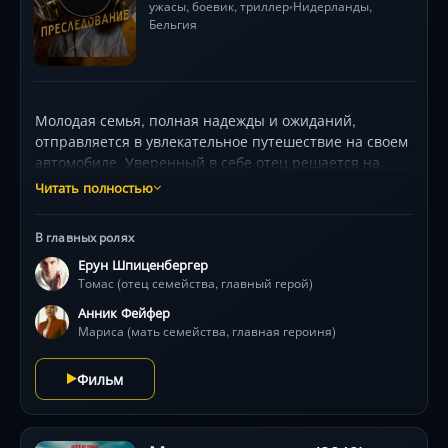
ужасы
,
боевик
,
триллер
Нидерланды,
•
Бельгия
Молодая семья, полная надежды и ожиданий,
отправляется в увлекательное путешествие на своем
автомобиле. Уверенный в себе отец решается на
опасный маневр, вызвав гнев нерасторопного
Читать полностью
водителя минивэна. Однако, эта безрассудная
дерзость оборачивается последствиями, когда
В главных ролях
минивэн начинает неумолимое преследование
Ерун Шпиценбергер
обидчика. Что начинается как обычная поездка,
Томас (отец семейства, главный герой)
превращается в невероятную битву за выживание,
где каждый член семьи становится целью их
Анник Фейфер
недоброжелателя.
Мариса (мать семейства, главная героиня)
Фильм