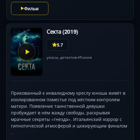
Фильм мастерски балансирует между медицинской
Фильм
драмой и мистическим триллером, подбрасывая
зрителю неочевидные загадки. Когда истина
начинает проступать сквозь пелену страхов, вас ждёт
Секта (2019)
сейсмический сдвиг восприятия — всё, во что вы
верили с первых минут, переворачивается с ног на
5.7
голову в вихре шокирующих откровений .
ужасы
,
детектив
Италия
•
Прикованный к инвалидному креслу юноша живёт в
изолированном поместье под жёстким контролем
матери. Появление таинственной девушки
пробуждает в нём жажду свободы, раскрывая
мрачные секреты «гнезда». Итальянский хоррор с
гипнотической атмосферой и шокирующим финалом
.