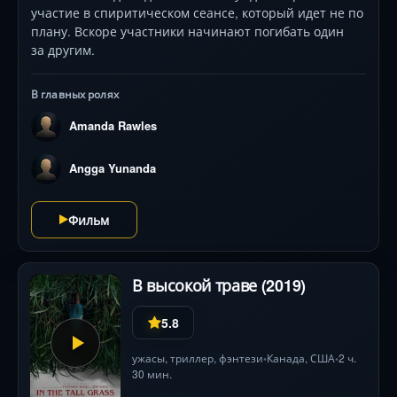
участие в спиритическом сеансе, который идет не по
плану. Вскоре участники начинают погибать один
за другим.
В главных ролях
Amanda Rawles
Angga Yunanda
Фильм
В высокой траве (2019)
5.8
ужасы
,
триллер
,
фэнтези
Канада
,
США
2 ч.
•
•
30 мин.