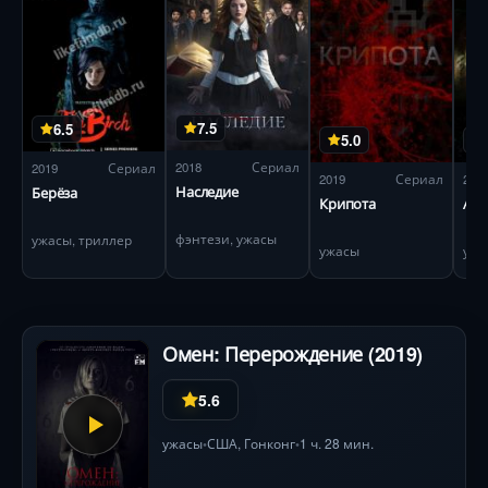
7.5
6.5
5.0
2018
Сериал
2019
Сериал
2019
Сериал
201
Наследие
Берёза
Крипота
Ав
фэнтези, ужасы
ужасы, триллер
ужасы
ужа
Омен: Перерождение (2019)
5.6
ужасы
США
, Гонконг
1 ч. 28 мин.
•
•