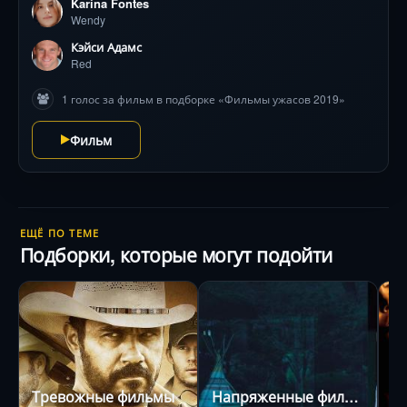
Karina Fontes
передаёт нарастающий ужас обычного человека в
Wendy
экстремальной ситуации, а режиссёр Роксанна
Бенжамин держит зрителя в напряжении через
Кэйси Адамс
потрясающие горные пейзажи, ставшие ловушкой.
Red
Фильм исследует грань между реальной опасностью
1 голос за фильм в подборке «Фильмы ужасов 2019»
и паранойей.
Фильм
ЕЩЁ ПО ТЕМЕ
Подборки, которые могут подойти
Тревожные фильмы
Напряженные фильмы