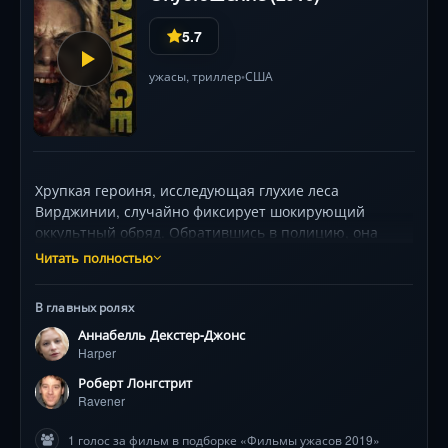
5.7
ужасы
,
триллер
США
•
Хрупкая героиня, исследующая глухие леса
Вирджинии, случайно фиксирует шокирующий
оккультный обряд. Обратившись в полицию, она
сталкивается с неверием — и тут же становится
Читать полностью
мишенью для садистов, похитивших её. Запертая на
заброшенной ферме, она использует знание дикой
В главных ролях
природы как оружие: каждый кадр её прошлых
Аннабелль Декстер-Джонс
экспедиций превращается в ключ к спасению. Но
Harper
побег — лишь начало погони, где преследователи
знают её имя, а местность таит древние секреты. В
Роберт Лонгстрит
ролях: Аннабелль Декстер-Джонс, Брюс Дерн.
Ravener
1 голос за фильм в подборке «Фильмы ужасов 2019»