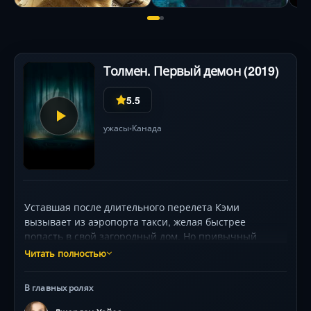
Толмен. Первый демон (2019)
5.5
ужасы
Канада
•
Уставшая после длительного перелета Кэми
вызывает из аэропорта такси, желая быстрее
попасть в свой загородный дом. Но привычный
маршрут вдоль леса неожиданно приводит в тупик,
Читать полностью
где не работает связь. Она выбегает из машины,
считая, что это ловушка таксиста. Но лес вокруг таит
В главных ролях
угрозу страшнее. Она попадает в сумеречную зону,
где действуют правила, которые устанавливает