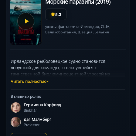
Морские паразиты (2019)
5.3
ужасы
,
фантастика
Ирландия,
США
,
•
Великобритания
, Швеция, Бельгия
Ирландское рыболовецкое судно становится
ловушкой для команды, столкнувшейся с
таинственной биолюминесцентной угрозой из
глубин. Студентка-биолог, чья рыжая шевелюра
Читать полностью
считается дурным предзнаменованием, оказывается
единственной надеждой на спасение.
В главных ролях
Клаустрофобный хоррор с налётом научной
Гермиона Корфилд
фантастики и отсылками к «Нечто» .
Siobhán
Даг Малмберг
Professor