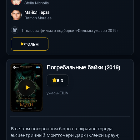
Stella Nicholls
городских легенд (ожившее пугало, Бледная леди)
преследуют героев, отражая их глубинные страхи.
Майкл Гарза
Визитная карточка — визуальные эффекты,
Ramon Morales
вдохновленные культовыми иллюстрациями Стивена
1 голос за фильм в подборке «Фильмы ужасов 2019»
Гаммелла. Фильм исследует, как детские травмы
материализуются в кошмары, а спасение кроется в
Фильм
преодолении ужаса.
Погребальные байки (2019)
6.3
ужасы
США
•
В ветхом похоронном бюро на окраине города
эксцентричный Монтгомери Дарк (Клэнси Браун)