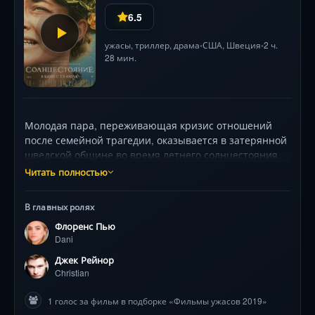
6.5
ужасы
,
триллер
,
драма
США
, Швеция
2 ч.
•
•
28 мин.
Молодая пара, переживающая кризис отношений
после семейной трагедии, оказывается в затерянной
шведской общине во время летнего солнцестояния.
Первоначально очарованные яркими традициями и
Читать полностью
гостеприимством местных жителей, герои
постепенно погружаются в кошмар. Белые одежды,
В главных ролях
цветочные венки и солнечные поляны становятся
Флоренс Пью
декорациями для пугающих языческих обрядов.
Dani
Флоренс Пью и Джек Рейнор мастерски передают
нарастающий ужас, когда безобидный
Джек Рейнор
антропологический интерес превращается в борьбу
Christian
за выживание. Режиссёр Ари Астер создаёт
1 голос за фильм в подборке «Фильмы ужасов 2019»
уникальную атмосферу дневного хоррора, где