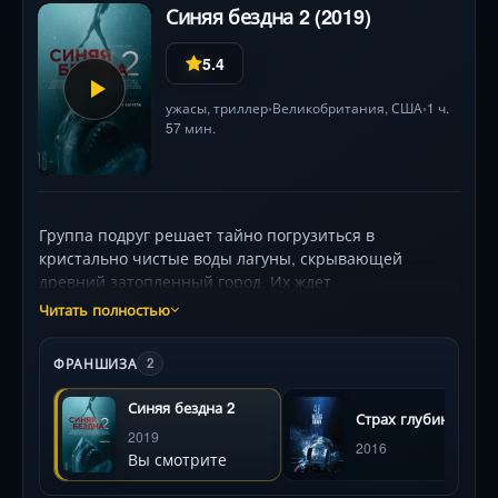
Синяя бездна 2 (2019)
5.4
ужасы
,
триллер
Великобритания
,
США
1 ч.
•
•
57 мин.
Группа подруг решает тайно погрузиться в
кристально чистые воды лагуны, скрывающей
древний затопленный город. Их ждет
захватывающее приключение: плавание среди руин,
Читать полностью
загадочных тоннелей и сокровищ майя. Но
экзотическая красота обманчива. В кромешной
ФРАНШИЗА
2
темноте лабиринта их поджидают слепые акулы,
идеальные охотники, для которых девушки — лишь
Синяя бездна 2
Страх глубины
добыча. Запасы кислорода тают, единственный
2019
выход завален, а каждый поворот в тесных пещерах
2016
Вы смотрите
грозит смертельной встречей. В отчаянной борьбе за
жизнь они столкнутся не только с чудовищами из