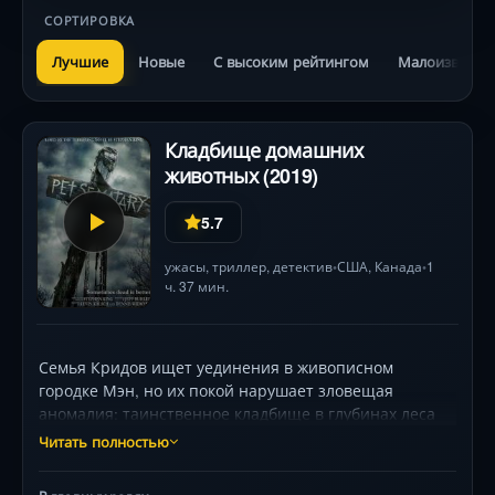
СОРТИРОВКА
Лучшие
Новые
С высоким рейтингом
Малоизвестн
Кладбище домашних
животных (2019)
5.7
ужасы
,
триллер
,
детектив
США
,
Канада
1
•
•
ч. 37 мин.
Семья Кридов ищет уединения в живописном
городке Мэн, но их покой нарушает зловещая
аномалия: таинственное кладбище в глубинах леса
скрывает силу, нарушающую законы жизни и смерти.
Читать полностью
Когда отчаянный поступок вскрывает древнее
проклятие, родители (Джейсон Кларк, Эми Сайметц)