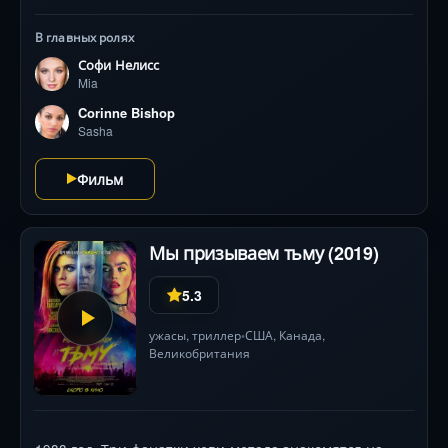
бездны, но и с собственными страхами. Звезды Софи
Нелисс, Корин Фокс, Систин Сталлоне и Брианн Тью
В главных ролях
ведут вас в самое сердце подводного ужаса .
Софи Нелисс
Mia
Corinne Bishop
Sasha
Фильм
Мы призываем тьму (2019)
5.3
ужасы
,
триллер
США
,
Канада
,
•
Великобритания