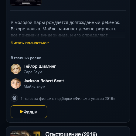
У молодой пары рождается долгожданный ребёнок.
Вскоре малыш Майлс начинает демонстрировать
все признаки вундеркинда, и его определяют
в специализированную школу для одарённых детей.
Читать полностью
Но по достижении восьмилетнего возраста
поведение мальчика становится асоциальным
В главных ролях
и пугающим, и родительская гордость сменяется
Тейлор Шиллинг
опасением даже за собственную жизнь — мать
Сара Блум
Майлса начинает считать, что её сыном управляет
нечто злобное.
Jackson Robert Scott
Майлс Блум
1 голос за фильм в подборке «Фильмы ужасов 2019»
Фильм
Опустошение (2019)