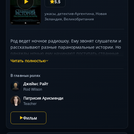
5.5
ужасы
,
детектив
Аргентина
, Новая
•
Зеландия,
Великобритания
Род ведет ночное радиошоу. Ему звонят слушатели и
рассказывают разные паранормальные истории. Но
однажды ночью ему начинают поступать странные
звонки от ребенка, который отчаянно просит его о
Читать полностью
помощи. Поначалу Род решает, что это чей-то
дурацкий розыгрыш, но позже убеждается, что это не
В главных ролях
так. Более того, в этих звонках кроется страшная
Джеймс Райт
тайна, и ведущий сам скоро окажется её участником.
Rod Wilson
Патрисия Арисменди
Teacher
Фильм