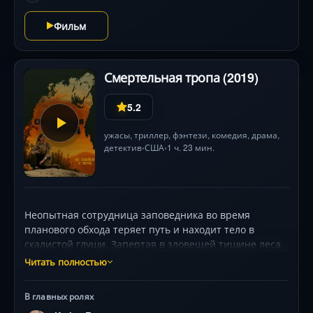
Фильм
Смертельная тропа (2019)
5.2
ужасы
,
триллер
,
фэнтези
,
комедия
,
драма
,
детектив
США
1 ч. 23 мин.
•
•
Неопытная сотрудница заповедника во время
планового обхода теряет путь и находит тело в
скалистой глуши. Запертая в зловещей тишине леса
без связи, она вынуждена охранять место
Читать полностью
преступления до рассвета. Но ночь приносит панику:
странные звуки, движущиеся тени и осознание, что
В главных ролях
кто-то наблюдает за ней. Карина Фонтес мастерски