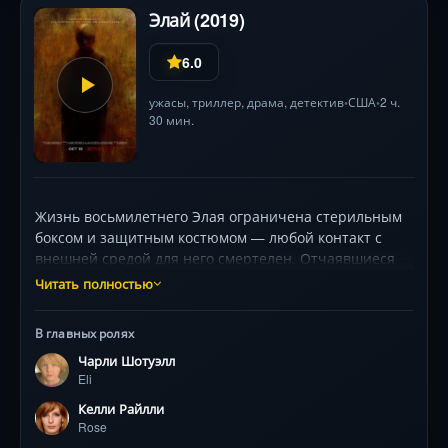
Элай (2019)
6.0
ужасы
,
триллер
,
драма
,
детектив
США
2 ч.
•
•
30 мин.
Жизнь восьмилетнего Элая ограничена стерильным
боксом и защитным костюмом — любой контакт с
внешней средой для него смертелен. Отчаявшиеся
родители соглашаются на рискованное лечение в
Читать полностью
таинственном особняке доктора Хорн (Лили Тейлор),
где воздух очищен до кристальной чистоты. Первые
В главных ролях
дни надежды сменяются тревогой: мальчик ощущает
Чарли Шотуэлл
незримое присутствие, видит призраков и слышит
Eli
шепоты в пустых комнатах. Юный Чарли Шотуэлл
мастерски передаёт нарастающий ужас ребёнка, а
Келли Райлли
готическая атмосфера дома с ледяными коридорами
Rose
и скрытыми лабораториями усиливает напряжение.