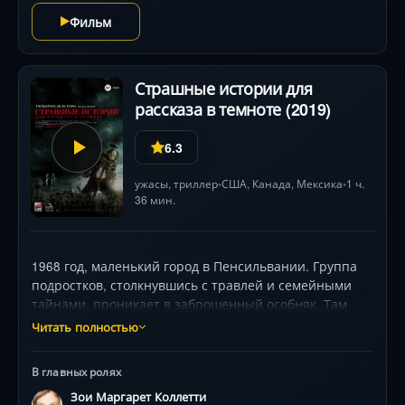
галлюциногенные образы и древние руны ведут к
Фильм
неожиданной развязке, стирая границы между
реальностью и безумием.
Страшные истории для
рассказа в темноте (2019)
6.3
ужасы
,
триллер
США
,
Канада
,
Мексика
1 ч.
•
•
36 мин.
1968 год, маленький город в Пенсильвании. Группа
подростков, столкнувшись с травлей и семейными
тайнами, проникает в заброшенный особняк. Там
они обнаруживают древнюю книгу, страницы
Читать полностью
которой мистическим образом заполняются новыми
историями — и каждая воплощается в реальности.
В главных ролях
Вместе с Зои Коллетти и Майклом Гарзой зритель
Зои Маргарет Коллетти
погружается в атмосферу ретро-хоррора: монстры из