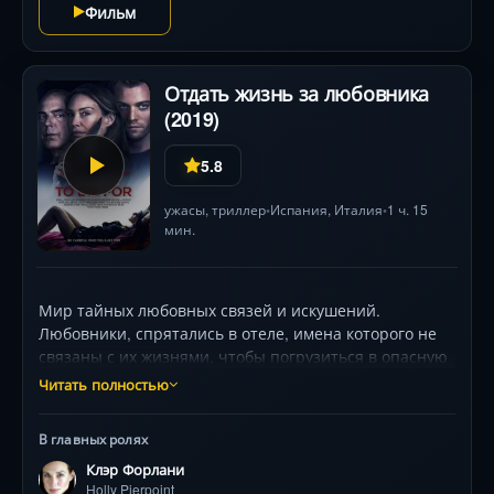
Фильм
Отдать жизнь за любовника
(2019)
5.8
ужасы
,
триллер
Испания
,
Италия
1 ч. 15
•
•
мин.
Мир тайных любовных связей и искушений.
Любовники, спрятались в отеле, имена которого не
связаны с их жизнями, чтобы погрузиться в опасную
игру страсти. Они покинули семьи, чтобы утолить
Читать полностью
свои запретные желания. Однако секретное
сближение не остается незамеченным, и третий
В главных ролях
игрок вводит их в мрачную сферу смертельной
Клэр Форлани
жестокости.
Holly Pierpoint