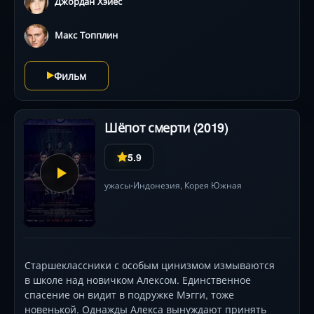
Джордан Хэйес
загадочное существо под названием Толмен,
питающееся страхами затерявшихся путников.
Макс Топплин
Фильм
Шёпот смерти (2019)
5.9
ужасы
Индонезия,
Корея Южная
•
Старшеклассники с особым цинизмом измываются
в школе над новичком Алексом. Единственное
спасение он видит в подружке Мэгги, тоже
новенькой. Однажды Алекса вынуждают принять