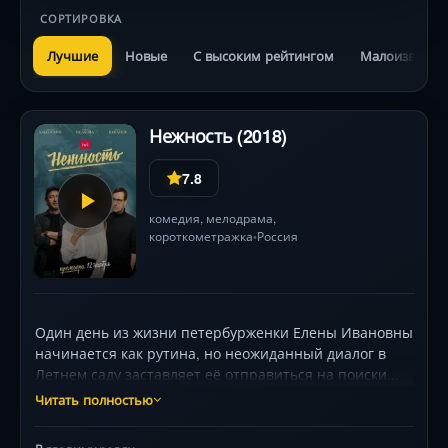
СОРТИРОВКА
Лучшие
Новые
С высоким рейтингом
Малоизвестн
Нежность (2018)
7.8
комедия
,
мелодрама
,
короткометражка
Россия
•
Один день из жизни петербурженки Елены Ивановны
начинается как рутина, но неожиданный диалог в
Летнем саду заставляет её отправиться на поиски...
чего? Мужчины? Секса? Или настоящего чувства?
Читать полностью
Снятый на iPhone в изысканной чёрно-белой
эстетике, фильм мастерски стилизован под ретро-