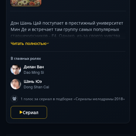
Дон Шань Цай поступает в престижный университет
Мин Де и встречает там группу самых популярных
старшекурсников - F4. Однако, из-за своего чувства
справедливости она сталкивается с Даомином Си,
Читать полностью
самым высокомерным из них. Но Шань Цай не
сдаётся и каждый раз находит поддержку у Хуадзе
В главных ролях
Лея, самого спокойного и задумчивого члена F4. Со
Дилан Ван
временем, эти четыре парня начинают признавать
Dao Ming Si
силу и непоколебимость Шань Цай, и она видит в них
не только врагов, но и друзей.
Шэнь Юэ
Dong Shan Cai
1 голос за сериал в подборке «Сериалы мелодрамы 2018»
Сериал