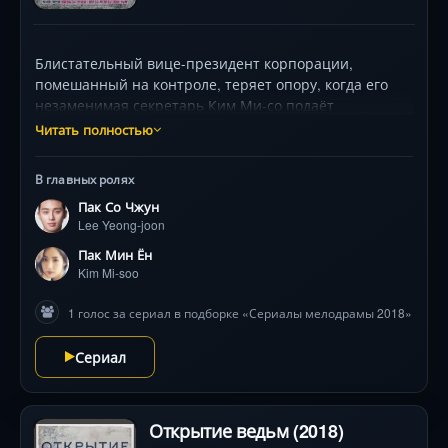
Блистательный вице-президент корпорации,
помешанный на контроле, теряет опору, когда его
незаменимая секретарь Ким Ми-со подаёт
заявление. Узнав, что она хочет начать личную
Читать полностью
жизнь, он шокирует её брачным предложением. Их
холодные рабочие отношения вспыхивают страстью,
В главных ролях
но детские травмы и тёмные секреты грозят
Пак Со Чжун
разрушить хрупкое сближение. Пак Со Джун блистает
Lee Yeong-joon
в роли самовлюблённого перфекциониста, а Пак Мин
Ён покоряет силой и уязвимостью. Ожидайте
Пак Мин Ён
изысканные костюмы, визуальную эстетику и
Kim Mi-soo
повороты, где комедия переплетается с драмой!
1 голос за сериал в подборке «Сериалы мелодрамы 2018»
Сериал
Открытие ведьм (2018)