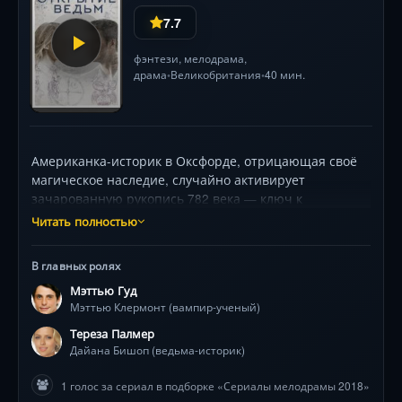
7.7
фэнтези
,
мелодрама
,
драма
Великобритания
40 мин.
•
•
Американка-историк в Оксфорде, отрицающая своё
магическое наследие, случайно активирует
зачарованную рукопись 782 века — ключ к
происхождению сверхъественных существ. Её
Читать полностью
судьбоносная встреча с загадочным вампиром-
учёным (Мэттью Гуд) нарушает многовековой запрет
В главных ролях
Конгрегации на межвидовые связи. Вместе они
Мэттью Гуд
погружаются в опасные поиски истины: ведьма
Мэттью Клермонт (вампир-ученый)
открывает в себе редкую силу Пряхи, а вампир
борется с тёмным наследством рода. Их союз
Тереза Палмер
провоцирует преследования древних врагов,
Дайана Бишоп (ведьма-историк)
раскрывая генетические тайны, угрожающие
1 голос за сериал в подборке «Сериалы мелодрамы 2018»
исчезновением всем магическим расам. Роскошные