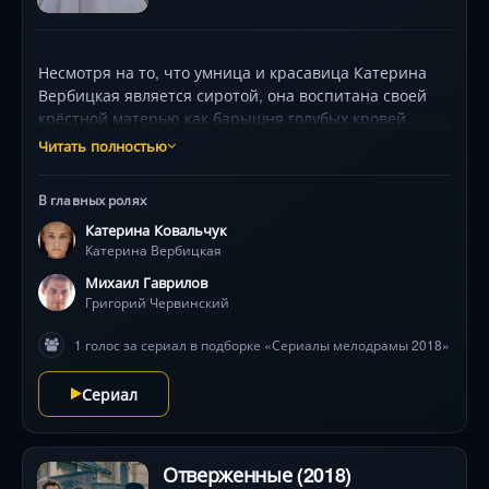
Несмотря на то, что умница и красавица Катерина
Вербицкая является сиротой, она воспитана своей
крёстной матерью как барышня голубых кровей.
Девушка знает иностранные языки, прекрасно
Читать полностью
рисует и играет на фортепиано, но мечтает о
свободе. Героиня принадлежит богатым помещикам
В главных ролях
Червинским. Ни в мире крепостных, но и мире
Катерина Ковальчук
дворян Катерина не может найти себе место.
Катерина Вербицкая
Михаил Гаврилов
Григорий Червинский
1 голос за сериал в подборке «Сериалы мелодрамы 2018»
Сериал
Отверженные (2018)