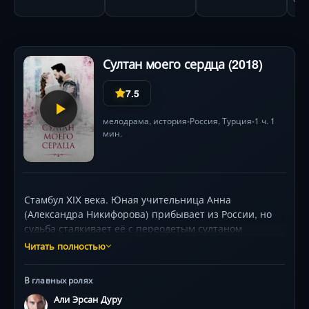
Султан моего сердца (2018)
7.5
мелодрама
,
история
Россия
,
Турция
1 ч. 1
•
•
мин.
Стамбул XIX века. Юная учительница Анна
(Александра Никифорова) прибывает из России, но
судьба сталкивает её с переодетым султаном
Махмудом (Али Эрсан Дуру). Под давлением
Читать полностью
обстоятельств она вынуждена стать наставницей его
детей в гареме — мире роскошных покоев и опасных
В главных ролях
заговоров. Враги окружают героиню: ревнивые
Али Эрсан Дуру
жены, придворные интриганы и даже собственные