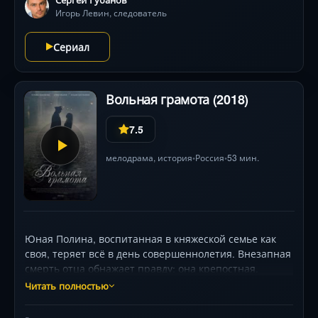
Игорь Левин, следователь
Сериал
Вольная грамота (2018)
7.5
мелодрама
,
история
Россия
53 мин.
•
•
Юная Полина, воспитанная в княжеской семье как
своя, теряет всё в день совершеннолетия. Внезапная
смерть отца обнажает правду: она крепостная,
проданная с аукциона новому хозяину — циничному
Читать полностью
графу Кречетскому. Лишённая статуса, но не
достоинства, героиня вступает в опасную игру. Её