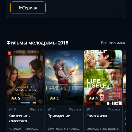
локации от Бодлеанской библиотеки до венецианских
Сериал
дворцов становятся фоном для битв магией,
вампирской интриги и борьбы за будущее, где
старые законы необратимо рушатся.
Фильмы мелодрамы 2018
Все фильмы
6.0
6.4
6.9
2018
Фильм
2018
Фильм
2018
Фильм
201
Как женить
Привидение
Сама жизнь
Где
холостяка
вр
комедия, мелодрама
фэнтези, мелодрама
мелодрама, драма