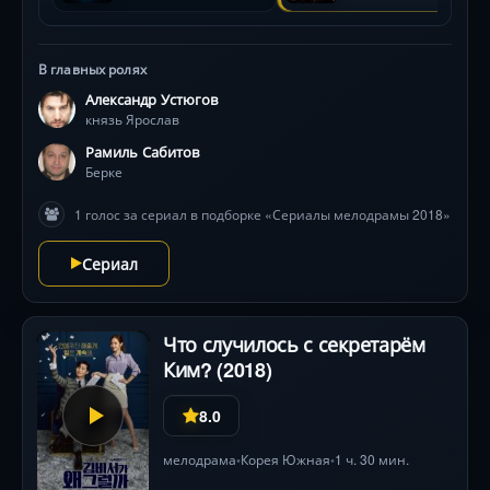
эпоху ига. Звезды: Юлия Пересильд, Александр
Устюгов, Рамиль Сабитов.
В главных ролях
Александр Устюгов
князь Ярослав
Рамиль Сабитов
Берке
1 голос за сериал в подборке «Сериалы мелодрамы 2018»
Сериал
Что случилось с секретарём
Ким? (2018)
8.0
мелодрама
Корея Южная
1 ч. 30 мин.
•
•