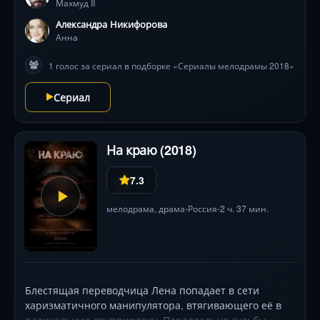
Махмуд II
воспитанники. Каждый шаг грозит опалой, а
внезапная страсть к правителю бросает вызов всем
Александра Никифорова
традициям. В эпицентре восточной красоты
Анна
разворачивается битва за любовь, которая изменит
1 голос за сериал в подборке «Сериалы мелодрамы 2018»
судьбу империи .
Сериал
На краю (2018)
7.3
мелодрама
,
драма
Россия
2 ч. 37 мин.
•
•
Блестящая переводчица Лена попадает в сети
харизматичного манипулятора, втягивающего её в