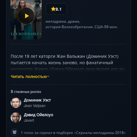
8.1
мелодрама
,
драма
,
история
Великобритания,
США
59 мин.
•
•
После 19 лет каторги Жан Вальжан (Доминик Уэст)
пытается начать жизнь заново, но фанатичный
инспектор Жавер (Дэвид Ойелоуо) преследует его за
прошлую ошибку. Судьба сталкивает Вальжана с
Читать полностью
отчаявшейся Фантиной (Лили Коллинз), чья юная
дочь Козетта попадает в руки жестоких
В главных ролях
трактирщиков Тенардье. Ради спасения девочки
Доминик Уэст
герой рискует свободой, а на фоне нарастающих
Jean Valjean
парижских восстаний его ждут неожиданные
повороты судьбы, испытания любовью и
Дэвид Ойелоуо
жертвенностью. Визуальная мощь сериала —
Javert
мрачные трущобы, блистательные костюмы,
1 голос за сериал в подборке «Сериалы мелодрамы 2018»
атмосфера тревоги — усиливает вечные вопросы о