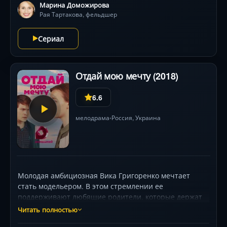
Марина Доможирова
Рая Тартакова, фельдшер
Сериал
Отдай мою мечту (2018)
6.6
мелодрама
Россия
,
Украина
•
Молодая амбициозная Вика Григоренко мечтает
стать модельером. В этом стремлении ее
поддерживают любящие родители, которые держат
небольшое ателье. Но неожиданно жизнь Вики резко
Читать полностью
меняется. После скоропостижной смерти отца