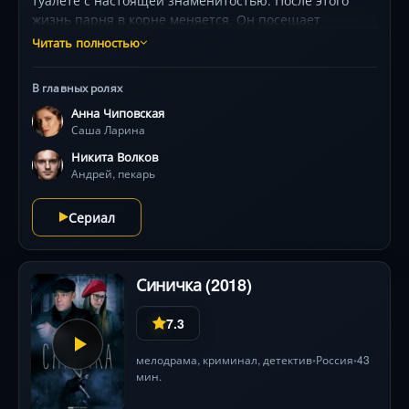
туалете с настоящей знаменитостью. После этого
жизнь парня в корне меняется. Он посещает
светские мероприятия и тусовки, вокруг которых
Читать полностью
множество сплетен и папарацци. Но у голливудской
знаменитости есть бывший парень, который
В главных ролях
планирует вернуть свою возлюбленную. А у самого
Анна Чиповская
повара за спиной обиженная бывшая девушка.
Саша Ларина
Никита Волков
Андрей, пекарь
Сериал
Синичка (2018)
7.3
мелодрама
,
криминал
,
детектив
Россия
43
•
•
мин.