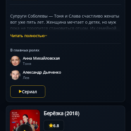
Супруги Соболевы — Тоня и Слава счастливо женаты
вот уже пять лет. Женщина мечтает о детях, но муж
пока не торопится становиться отцом. Их семейной
идиллии приходит конец, когда Слава признаётся,
Читать полностью
что сбил человека. Он убеждает любимую, что можно
избежать тюрьмы, откупившись крупной суммой
В главных ролях
денег. Чтобы спасти мужа, Тоня продаёт квартиру,
Анна Михайловская
но муж пропадает, прихватив все вырученные
Тоня
деньги, а Тоня в одночасье теряет работу.
Александр Дьяченко
Лев
Сериал
Берёзка (2018)
6.8