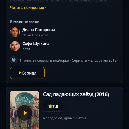
радикальную группировку. Параллельно судьбы
Кати, обманутой виртуальным женихом, и Амины,
Читать полностью
мстящей за гибель мужа, неумолимо ведут их в
эпицентр террора. Оказавшись в сирийском плену,
В главных ролях
героини обнаруживают, что стали пешками в чужой
Диана Пожарская
игре. Отчаянный побег через пустыню,
Лена Полякова
предательства и неожиданные союзы держат в
напряжении до финала. Визуальная жесткость
Софи Шуткина
контрастирует с поэтичными кадрами забытых
Катя
посёлков и хрупкой женской стойкостью.
1 голос за сериал в подборке «Сериалы мелодрамы 2018»
Сериал
Сад падающих звёзд (2018)
7.8
мелодрама
,
драма
Китай
•