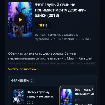
энергии, покоряющей мир — без прикрас, но с
Этот глупый свин не
искренней любовью к героям .
понимает мечту девочки-
зайки (2018)
7.8
фэнтези
,
комедия
,
мелодрама
,
мультфильм
,
аниме
Япония
1 ч. 30 мин.
•
•
Обычная жизнь старшеклассника Сакуты
переворачивается после встречи с Маи — бывшей
звездой экрана, ставшей невидимой для окружающих
из-за таинственного «подросткового синдрома».
Читать полностью
Пытаясь помочь ей, парень погружается в мир
парадоксов: временные петли, двойники и шрамы,
ФРАНШИЗА
2
появляющиеся из ниоткуда. Вместе с подругой-
учёной Рио и сестрой Каэдэ, пережившей потерю
Этот глупый свин н
Этому глупому
памяти, они сталкиваются с научно-
понимает мечту
свину и не снилась
фантастическими загадками, где логика граничит с
девочки-зайки
2018
девочка-зайка
2019
магией. Визуальная поэтика повседневности и
Вы смотрите