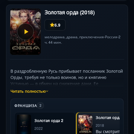
Золотая орда (2018)
6.9
мелодрама
,
драма
,
приключения
Россия
2
•
•
ч. 44 мин.
В раздробленную Русь прибывает посланник Золотой
Орды, требуя не только воинов, но и княгиню
Устинью — в обмен на снижение дани. Ее
отправляют в степь, где тайны ханского гарема и
Читать полностью
амбиции жестокого Берке переплетаются с судьбой
юной наложницы Айжан. На родине князь Ярослав,
ФРАНШИЗА
2
получив «подарок» от Орды — загадочную Наргиз, —
оказывается перед выбором между долгом и
Золотая орда
Золотая орда 2
страстью. С роскошными костюмами и видами
2018
монгольских степей сериал исследует личное
2022
Вы смотрите
предательство, цену власти и неожиданные союзы в