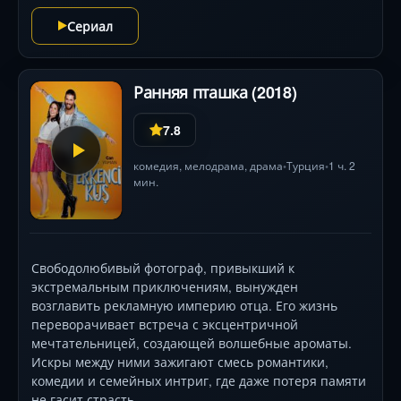
справедливости и искуплении .
Сериал
Ранняя пташка (2018)
7.8
комедия
,
мелодрама
,
драма
Турция
1 ч. 2
•
•
мин.
Свободолюбивый фотограф, привыкший к
экстремальным приключениям, вынужден
возглавить рекламную империю отца. Его жизнь
переворачивает встреча с эксцентричной
мечтательницей, создающей волшебные ароматы.
Искры между ними зажигают смесь романтики,
комедии и семейных интриг, где даже потеря памяти
не гасит страсть.