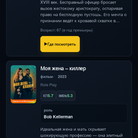
XVIII век. Бесправный офицер бросает
вызов жестокому аристократу, оспаривая
право на бесплодную пустошь. Его мечта о
признании ведёт к кровавой схватке в
суровой Дании. Мадс Миккельсен в роли
Возраст: 67 (в год премьеры)
непокорного героя.
Где посмотреть
Моя жена – киллер
фильм
2023
Role Play
5.7
5.3
КП
IMDb
роль
Bob Kellerman
Идеальная жена и мать скрывает
шокирующую профессию — она элитный