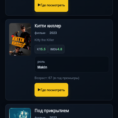
Где посмотреть
Китти киллер
фильм
2023
Kitty the Killer
5.5
4.8
КП
IMDb
роль
Makin
Возраст: 67 (в год премьеры)
Где посмотреть
Под прикрытием
фильм
2023