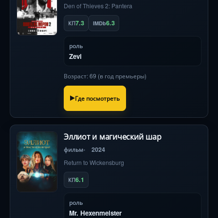
Den of Thieves 2: Pantera
7.3
6.3
КП
IMDb
роль
Zevi
Возраст: 69 (в год премьеры)
Где посмотреть
Эллиот и магический шар
фильм
2024
Return to Wickensburg
6.1
КП
роль
Mr. Hexenmeister