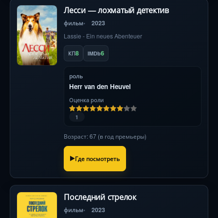
Лесси — лохматый детектив
фильм
2023
Lassie - Ein neues Abenteuer
8
6
КП
IMDb
роль
Herr van den Heuvel
Оценка роли
1
Возраст: 67 (в год премьеры)
Где посмотреть
Последний стрелок
фильм
2023