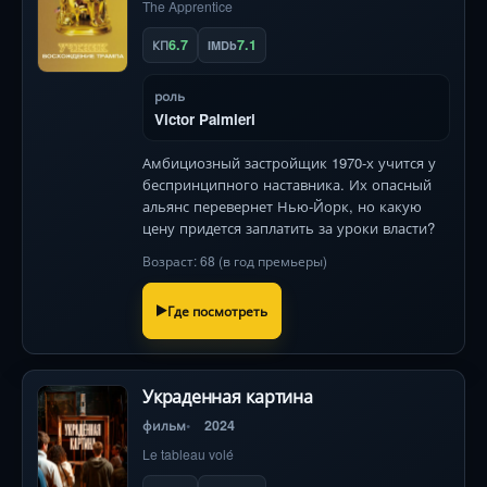
The Apprentice
6.7
7.1
КП
IMDb
роль
Victor Palmieri
Амбициозный застройщик 1970-х учится у
беспринципного наставника. Их опасный
альянс перевернет Нью-Йорк, но какую
цену придется заплатить за уроки власти?
Возраст: 68 (в год премьеры)
Где посмотреть
Украденная картина
фильм
2024
Le tableau volé