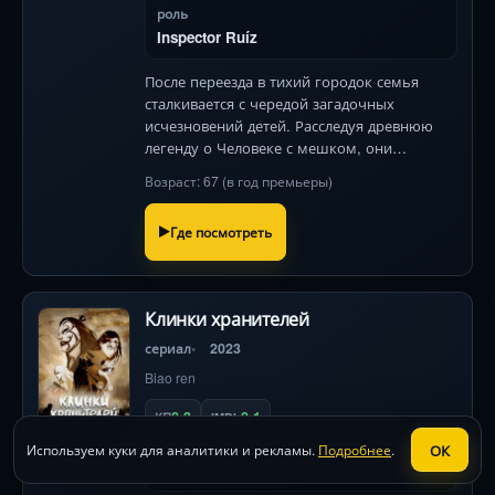
роль
Inspector Ruíz
После переезда в тихий городок семья
сталкивается с чередой загадочных
исчезновений детей. Расследуя древнюю
легенду о Человеке с мешком, они
попадают в кошмарную реальность, где
Возраст: 67 (в год премьеры)
страх становится оружием монстра.
Где посмотреть
Клинки хранителей
сериал
2023
Biao ren
8.3
8.1
КП
IMDb
ОК
Используем куки для аналитики и рекламы.
Подробнее
.
роль