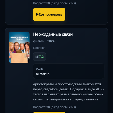
воспоминаниях о славе. Анджелина Джоли
Возраст: 68 (в год премьеры)
в пронзительном превращении
Где посмотреть
Неожиданные связи
фильм
2024
Cocorico
7.2
КП
роль
M Martin
Аристократы и простолюдины знакомятся
перед свадьбой детей. Подарок в виде ДНК-
тестов взрывает размеренную жизнь обеих
семей, переворачивая их представление о
себе!
Возраст: 68 (в год премьеры)