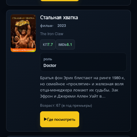
Стальная хватка
фильм
2023
The Iron Claw
7.7
8.1
КП
IMDb
роль
Doctor
Братья фон Эрих блистают на ринге 1980-х,
но семейное «проклятие» и железная воля
отца-менеджера ломают их судьбы. Зак
Эфрон и Джереми Аллен Уайт в
пронзительной драме о жертвах за сценой
Возраст: 67 (в год премьеры)
рестлинга.
Где посмотреть