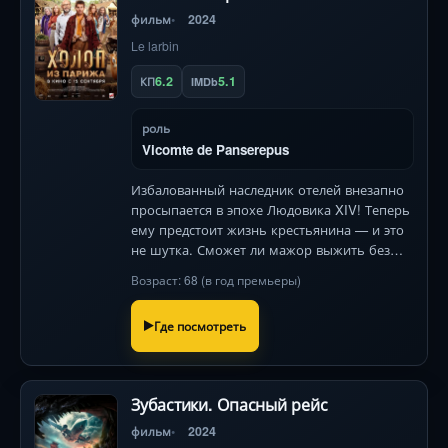
фильм
2024
Le larbin
6.2
5.1
КП
IMDb
роль
Vicomte de Panserepus
Избалованный наследник отелей внезапно
просыпается в эпохе Людовика XIV! Теперь
ему предстоит жизнь крестьянина — и это
не шутка. Сможет ли мажор выжить без
гаджетов и банковского счета?
Возраст: 68 (в год премьеры)
Где посмотреть
Зубастики. Опасный рейс
фильм
2024