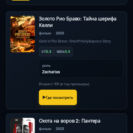
Золото Рио Браво: Тайна шерифа
Келли
фильм
2025
Gold of Rio Bravo: Sheriff Kelly&apos;s Story
5.5
3.4
КП
IMDb
роль
Zacharias
Возраст: 69 (в год премьеры)
Где посмотреть
Охота на воров 2: Пантера
фильм
2025