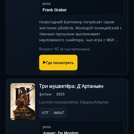
роль
Frank Graber
Новогодний Балтимор потрясает серия
жестоких убийств. Молодой полицейский с
тёмным прошлым выслеживает
неуловимого снайпера, чья игра с ФБР
превращается в личную войну.
Возраст: 67 (в год премьеры)
Где посмотреть
Три мушкетёра: Д’Артаньян
фильм
2023
Les trois mousquetaires: D&apos;Artagnan
7
7
КП
IMDb
роль
Jussac; De Monfort