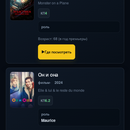
Monster on a Plane
4
КП
роль
Возраст: 68 (в год премьеры)
Где посмотреть
Он и она
фильм
2024
Elle & lui & le reste du monde
6.2
КП
роль
Maurice