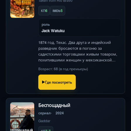
Taken from Rio Bravo
6
5
КП
IMDb
роль
Jack Watuku
1874 год, Техас. Два друга и индейский
разведчик бросаются в погоню за
садистскими торговцами живым товаром,
похитившими женщин у мексиканской
границы. Спасение невинных обернётся
Возраст: 68 (в год премьеры)
кровавым кошмаром .
Где посмотреть
Беспощадный
сериал
2024
Gaddar