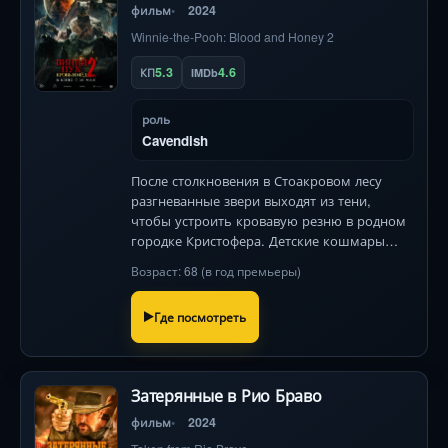
фильм
2024
Winnie-the-Pooh: Blood and Honey 2
5.3
4.6
КП
IMDb
роль
Cavendish
После столкновения в Стоакровом лесу
разгневанные звери выходят из тени,
чтобы устроить кровавую резню в родном
городке Кристофера. Детские кошмары
обретают плоть — и острые когти.
Возраст: 68 (в год премьеры)
Где посмотреть
Затерянные в Рио Браво
фильм
2024