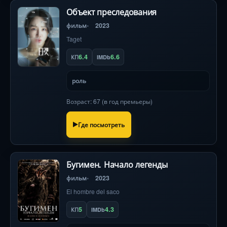
Объект преследования
фильм
2023
Taget
6.4
6.6
КП
IMDb
роль
Возраст: 67 (в год премьеры)
Где посмотреть
Бугимен. Начало легенды
фильм
2023
El hombre del saco
5
4.3
КП
IMDb