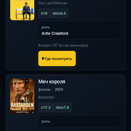
The Last Rifleman
6
6.6
КП
IMDb
роль
Artie Crawford
Возраст: 67 (в год премьеры)
Где посмотреть
Меч короля
фильм
2023
Bastarden
7.2
7.8
КП
IMDb
роль