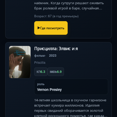
наёмник. Когда супруги решают оживить
брак ролевой игрой в баре, случайная
встреча с незнакомцем переворачивает их
Возраст: 67 (в год премьеры)
жизнь. Кейли Куоко и Дэвид Ойелоуо в
комедийном боевике о доверии и экстрем
Где посмотреть
Присцилла: Элвис и я
фильм
2023
Priscilla
6.3
6.9
КП
IMDb
роль
Vernon Presley
14-летняя школьница в скучном гарнизоне
встречает кумира миллионов. Идиллия
первых свиданий оборачивается золотой
клеткой роскошного поместья, где каждая