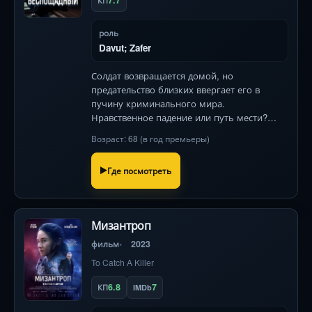
7.7
КП
роль
Davut; Zafer
Солдат возвращается домой, но
предательство близких ввергает его в
пучину криминального мира.
Нравственное падение или путь мести?
Динамичный боевик с Чагатаем Улусоем.
Возраст: 68 (в год премьеры)
Где посмотреть
Мизантроп
фильм
2023
To Catch A Killer
6.8
7
КП
IMDb