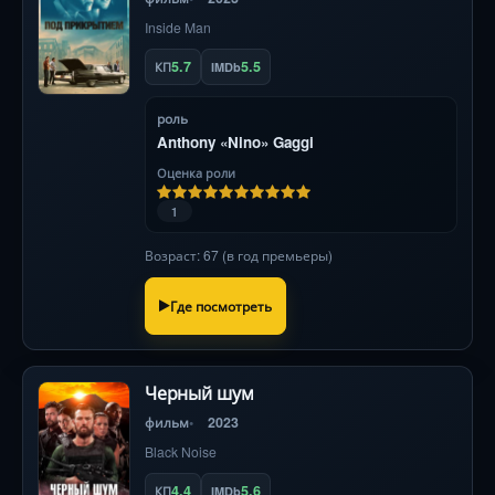
Inside Man
5.7
5.5
КП
IMDb
роль
Anthony «Nino» Gaggi
Оценка роли
1
Возраст: 67 (в год премьеры)
Где посмотреть
Черный шум
фильм
2023
Black Noise
4.4
5.6
КП
IMDb