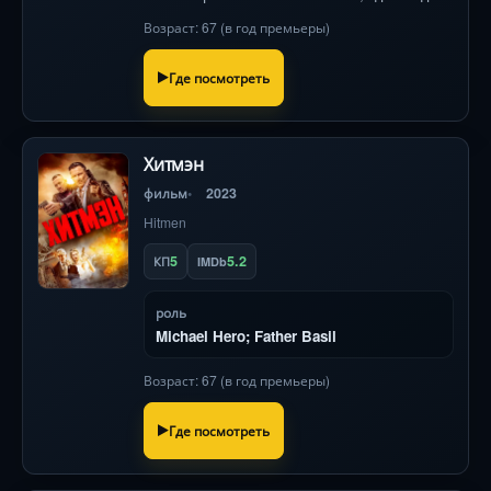
деталь интерьера скрывает одиночество и
Возраст: 67 (в год премьеры)
борьбу за себя. Визуальная поэзия Софии
Копполы.
Где посмотреть
Хитмэн
фильм
2023
Hitmen
5
5.2
КП
IMDb
роль
Michael Hero; Father Basil
Возраст: 67 (в год премьеры)
Где посмотреть