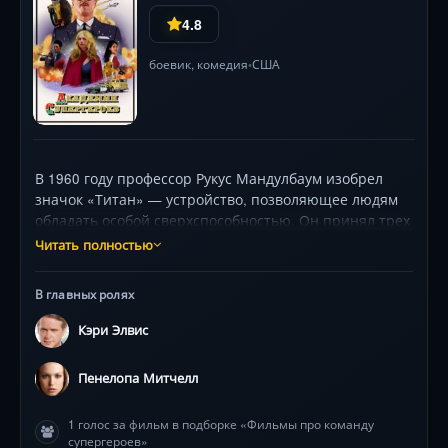
4.8
боевик
,
комедия
США
•
В 1960 году профессор Рукус Мандулбаум изобрел
значок «Титан» — устройство, позволяющее людям
обладать особой сверхспособностью. Он принял трех
молодых людей, которым не повезло, создав
Читать полностью
необычную семью супергероев, и они быстро
добились славы и престижа. Однако со временем
В главных ролях
коммерческая семья распалась, и профессор
заменил команду новым набором подростков-
Кэри Элвис
супергероев. К 1979 году, когда двое
из оригинальных супергероев выросли и хотят
Пенелопа Митчелл
вернуть свои значки Титана, даже если это означает
ограбление музея профессора и случайное взятие
1 голос за фильм в подборке «Фильмы про команду
нескольких заложников.
супергероев»