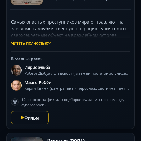
Самых опасных преступников мира отправляют на
заведомо самоубийственную операцию: уничтожить
сверхсекретный объект на враждебном острове
Корто Мальтезе. Взамен — сокращение срока.
Читать полностью
Невыполнение — мгновенная смерть через
взрывчик в шее. Команда во главе с циничным
В главных ролях
Бладспортом (Идрис Эльба), хаотичной Харли Квинн
Идрис Эльба
(Марго Робби) и фанатичным Миротворцем (Джон
Роберт Дюбуа / Бладспорт (главный протагонист, лидер отряда)
Сина) быстро понимает: реальная угроза
чудовищнее задания. Джеймс Ганн дарит кровавый
Марго Робби
карнавал абсурда, где герои мрут как мухи, а
Харли Квинн (центральный персонаж, хаотичная антигероиня)
визуальные безумства (от гигантской звезды до
10 голосов за фильм в подборке «Фильмы про команду
человекозверей) шокируют и восхищают. Это — ода
супергероев»
анархии с идеально рассчитанным хаосом.
Фильм
Вечные (2021)