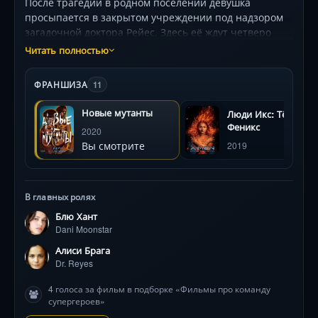
После трагедии в родном поселении девушка
просыпается в закрытом учреждении под надзором
загадочной доктора Рейес. Здесь её ждут четверо
других подростков-мутантов: один излучает адский
Читать полностью
жар, другой летает с пушечной скоростью, третья
превращается в зверя, а четвёртая владеет магией.
ФРАНШИЗА
11
Их кошмары материализуются, а тени прошлого
преследуют наяву. Учреждение скрывает мрачные
Новые мутанты
Люди Икс: Тёмный
секреты, а снаружи бушует неведомая угроза. Героям
Феникс
2020
предстоит раскрыть правду о своих силах и сбежать,
Вы смотрите
2019
пока кошмары не поглотили их разум. Визуальные
эффекты создают атмосферу хоррора, где каждый
страх становится реальностью.
В главных ролях
Блю Хант
Dani Moonstar
Алиси Брага
Dr. Reyes
4 голоса за фильм в подборке «Фильмы про команду
супергероев»