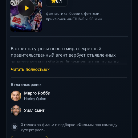
6.1
фантастика
,
боевик
,
фэнтези
,
приключения
США
2 ч. 23 мин.
•
•
В ответ на угрозы нового мира секретный
правительственный агент вербует отъявленных
злодеев: меткого убийцу, безумную артистку хаоса,
пироманта с трагическим прошлым и других
Читать полностью
тюремных авторитетов. Во главе с железным
полковником команду оснащают нанобомбами — за
В главных ролях
малейшее неповиновение последует мгновенная
Марго Робби
расплата. Их первое задание? Выжить в охваченном
Harley Quinn
паранормальным кошмаром Мидвей-Сити, где сама
реальность становится врагом. Стильный неоновый
Уилл Смит
визуальный хаос, взрывная химия актёров (Уилл
Смит, Марго Робби, Джаред Лето) и гонка на грани
3 голоса за фильм в подборке «Фильмы про команду
безумия — адреналин не стихает ни на секунду.
супергероев»