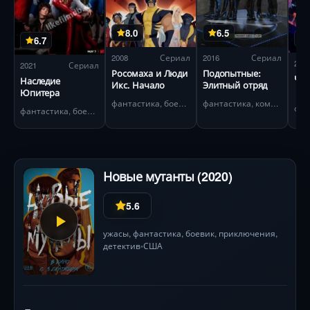
8.0
6.5
6.7
2008
Сериал
2016
Сериал
202
2021
Сериал
Росомаха и Люди
Подопытные:
Что
Наследие
Икс. Начало
Элитный отряд
Юпитера
фантастика, боевик
фантастика, комедия
фантастика, боевик
Новые мутанты (2020)
5.6
ужасы
,
фантастика
,
боевик
,
приключения
,
детектив
США
•