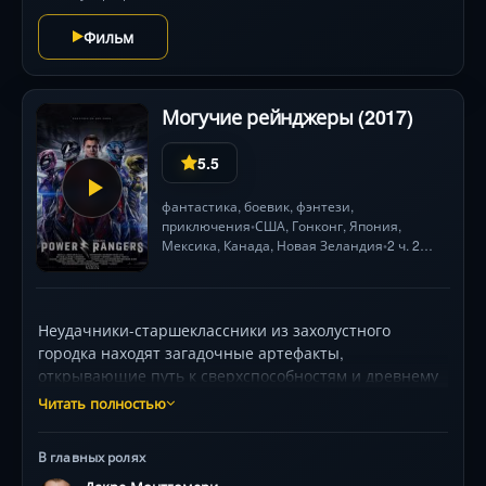
Фильм
Могучие рейнджеры (2017)
5.5
фантастика
,
боевик
,
фэнтези
,
приключения
США
, Гонконг,
Япония
,
•
Мексика
,
Канада
, Новая Зеландия
2 ч. 24
•
мин.
Неудачники-старшеклассники из захолустного
городка находят загадочные артефакты,
открывающие путь к сверхспособностям и древнему
наследию. Дейкр Монтгомери, Наоми Скотт и Р.Дж.
Читать полностью
Сайлер воплощают героев, которые должны
преодолеть разобщённость и личные кризисы,
В главных ролях
чтобы противостоять пробудившемуся космическому