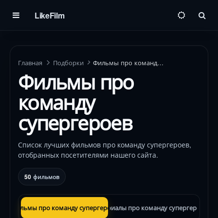
LikeFilm
Пои
Главная
Подборки
Фильмы про команду супергероев
Фильмы про
команду
супергероев
Список лучших фильмов про команду супергероев,
отобранных посетителями нашего сайта.
50
фильмов
Фильмы про команду супергероев
Сериалы про команду супергероев