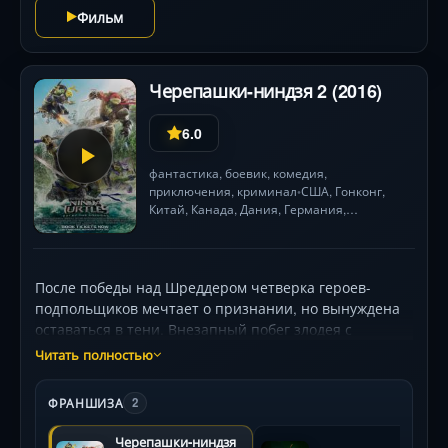
Фильм
Черепашки-ниндзя 2 (2016)
6.0
фантастика
,
боевик
,
комедия
,
приключения
,
криминал
США
, Гонконг,
•
Китай
,
Канада
,
Дания
,
Германия
,
Великобритания
2 ч. 29 мин.
•
После победы над Шреддером четверка героев-
подпольщиков мечтает о признании, но вынуждена
оставаться в тени. Внезапный побег злодея с
помощью инопланетного мозга Крэнга меняет всё:
Читать полностью
теперь в арсенале врага — фиолетовый мутаген,
создающий чудовищных гибридов Бибопа и
ФРАНШИЗА
2
Рокстеди. К ним присоединяется эксцентричный
охотник за головами Кейси Джонс (Стивен Амелл), а
Черепашки-ниндзя