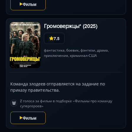
Фильм
Громовержцы* (2025)
7.5
фантастика
,
боевик
,
фэнтези
,
драма
,
приключения
,
криминал
США
•
Команда злодеев отправляется на задание по
приказу правительства.
2 голоса за фильм в подборке «Фильмы про команду
супергероев»
Фильм