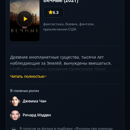
6.3
фантастика
,
боевик
,
фэнтези
,
приключения
США
•
Древние инопланетные существа, тысячи лет
наблюдающие за Землёй, вынуждены вмешаться,
чтобы остановить рождение Целестиала. Чжао
привносит в MCU поэтичный визуал (съёмки в
Читать полностью
реальных локациях) и философские вопросы о долге
и свободе. Хотя фильм критиковали за медленный
В главных ролях
темп, он расширил мифологию вселенной, введя
космических богов и генетические тайны
Джемма Чан
человечества.
Ричард Мэдден
9 голосов за фильм в подборке «Фильмы про команду