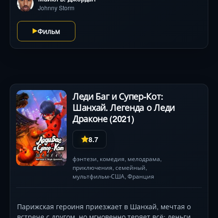
Обвинённые в случившемся, они становятся
Johnny Storm
пленниками системы. Когда из параллельного мира
возвращается нечто чудовищное, порождённое их
Фильм
же роковой ошибкой, четверо изгоев должны
объединиться. От их действий зависит не только
собственная судьба, но и будущее Земли. В ролях:
Майлз Теллер, Кейт Мара, Майкл Б. Джордан,
Джейми Белл .
Леди Баг и Супер-Кот:
Шанхай. Легенда о Леди
Драконе (2021)
8.7
фэнтези
,
комедия
,
мелодрама
,
приключения
,
семейный
,
мультфильм
США
,
Франция
•
Парижская героиня приезжает в Шанхай, мечтая о
встрече с другом, но мгновенно теряет всё: деньги,