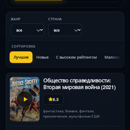
ЖАНР
СТРАНА
СОРТИРОВКА
Лучшие
Новые
С высоким рейтингом
Малоизвестн
Общество справедливости:
Вторая мировая война (2021)
6.3
фантастика
,
боевик
,
фэнтези
,
приключения
,
мультфильм
США
•