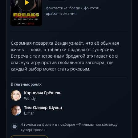
фантастика
,
боевик
,
фэнтези
,
драма
Германия
•
Скромная повариха Венди узнаёт, что её обычная
жизнь — ложь, а таблетки подавляют суперсилу.
Встреча с таинственным бродягой втягивает её в
опасную игру против глобального заговора, где
каждый выбор может стать роковым.
В главных ролях
Корнелия Грёшель
Wendy
Тим Оливер Шульц
Elmar
4 голоса за фильм в подборке «Фильмы про команду
супергероев»