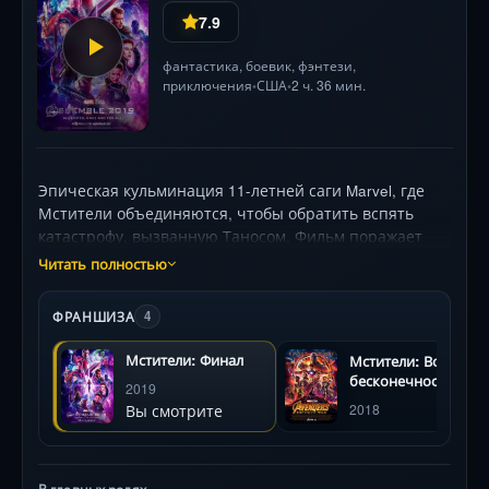
7.9
фантастика
,
боевик
,
фэнтези
,
приключения
США
2 ч. 36 мин.
•
•
Эпическая кульминация 11-летней саги Marvel, где
Мстители объединяются, чтобы обратить вспять
катастрофу, вызванную Таносом. Фильм поражает
масштабом: путешествия во времени, жертвенные
Читать полностью
решения и грандиозная битва за судьбу вселенной.
Режиссура братьев Руссо мастерски балансирует
ФРАНШИЗА
4
между экшеном и эмоциями, а каждый герой
получает финальный аккорд своей арки. Кассовый
Мстители: Финал
Мстители: Война
рекордсмен (2,8 млрд $) стал эталоном жанра.
бесконечности
2019
Вы смотрите
2018
В главных ролях