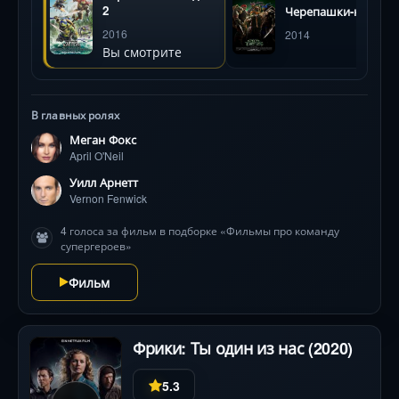
репортёр Эйприл О’Нил (Меган Фокс) рискует
2
Черепашки-ниндзя
жизнью ради улик. Когда между черепашками
2016
2014
вспыхивает конфликт из-за шанса стать людьми, а
Вы смотрите
над Нью-Йорком нависает портал в иное измерение,
битва за планету достигает космического масштаба!
Визуальные эффекты взрывают экран, а динамичные
В главных ролях
погони от джунглей Амазонки до крыш мегаполиса
держат в напряжении до финала .
Меган Фокс
April O'Neil
Уилл Арнетт
Vernon Fenwick
4 голоса за фильм в подборке «Фильмы про команду
супергероев»
Фильм
Фрики: Ты один из нас (2020)
5.3