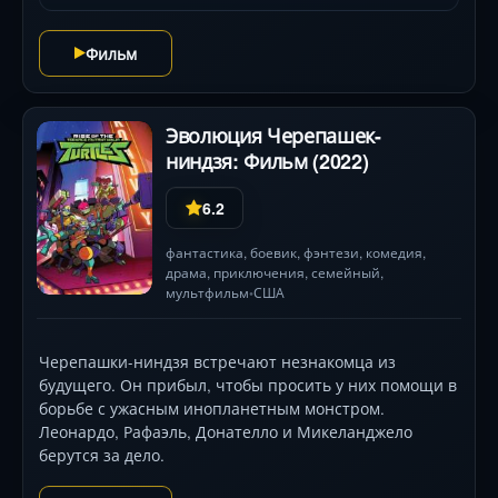
DC шокирует масштабом потерь и визуальной
мощью сражений .
Фильм
Эволюция Черепашек-
ниндзя: Фильм (2022)
6.2
фантастика
,
боевик
,
фэнтези
,
комедия
,
драма
,
приключения
,
семейный
,
мультфильм
США
•
Черепашки-ниндзя встречают незнакомца из
будущего. Он прибыл, чтобы просить у них помощи в
борьбе с ужасным инопланетным монстром.
Леонардо, Рафаэль, Донателло и Микеланджело
берутся за дело.