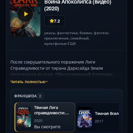
Война Апоколипса (видео)
(2020)
7.2
ужасы
,
фантастика
,
боевик
,
фэнтези
,
приключения
,
семейный
,
мультфильм
США
•
После сокрушительного поражения Лиги
Справедливости от тирана Дарксайда Земля
погружается во тьму. Обескровленный Супермен,
лишенный сил, собирает невероятный альянс из
Читать полностью
уцелевших героев — демонолога Константина (Мэтт
Райан), мятежной Харли Квин и юных Рэйвен с
ФРАНШИЗА
2
Робином. Их миссия кажется безнадежной: Дарксайд
превратил планету в крепость, а легендарные воины
Тёмная Лига
стали его марионетками. В гнетущей атмосфере
справедливости:
Темная Вселенная
всеобщего краха лишь хитрость, темная магия и
Война Апоколипса
2020
2017
(видео)
готовность к последней жертве могут дать шанс на
Вы смотрите
спасение. Этот мрачный финал анимированной саги