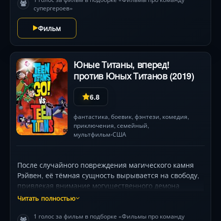
супергероев»
Фильм
Юные Титаны, вперед!
против Юных Титанов (2019)
6.8
фантастика
,
боевик
,
фэнтези
,
комедия
,
приключения
,
семейный
,
мультфильм
США
•
После случайного повреждения магического камня
Рэйвен, её тёмная сущность вырывается на свободу,
привлекая внимание могущественного демона
Тригона. Он похищает героиню и стравливает её
Читать полностью
команду — неугомонных, вечно шутящих титанов — с
1 голос за фильм в подборке «Фильмы про команду
их серьёзными и дисциплинированными