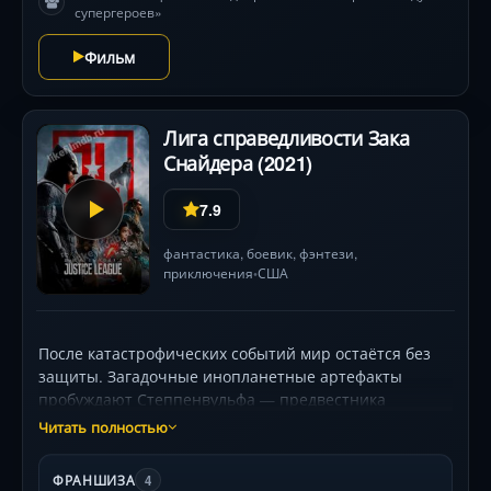
супергероев»
Фильм
Лига справедливости Зака
Снайдера (2021)
7.9
фантастика
,
боевик
,
фэнтези
,
приключения
США
•
После катастрофических событий мир остаётся без
защиты. Загадочные инопланетные артефакты
пробуждают Степпенвульфа — предвестника
апокалипсиса. Бэтмен и Чудо-женщина объединяют
Читать полностью
эксцентричного Флэша, мятежного Аквамена и
киборга Виктора Стоуна, чьи трагические прошлое и
ФРАНШИЗА
4