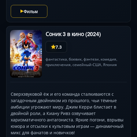
сила привлекает злодея Бражника. Теперь дуэту
предстоит не только столкнуться с врагом на чужой
Фильм
земле, но и объединиться с американскими
супергероями, чьи крылатые силуэты и уникальные
способности добавят зрелищности схваткам.
Соник 3 в кино (2024)
Головокружительные погони по Бруклинскому мосту,
визуальная феерия с узнаваемой архитектурой и
7.3
новый уровень командной работы держат в
напряжении до финала.
фантастика
,
боевик
,
фэнтези
,
комедия
,
приключения
,
семейный
США
,
Япония
•
Сверхзвуковой ёж и его команда сталкиваются с
загадочным двойником из прошлого, чьи тёмные
амбиции угрожают миру. Джим Керри блистает в
двойной роли, а Киану Ривз озвучивает
харизматичного антагониста. Яркие погони, взрывы
юмора и отсылки к культовым играм — динамичный
микс для фанатов и новичков!