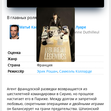
В главных ролях
Матьё Кассовиц
Флоранс Луаре
Marie-Jeanne Duthilleul
Оценка
imdb:
8.7
КП:
8.2
Жанр
триллер
,
драма
Страна
Франция
Режиссёр
Эрик Рошан
,
Самюэль Колларде
Агент французской разведки возвращается из
шестилетней командировки в Сирию, но прошлое
настигает его в Париже. Между долгом и запретной
любовью, секретными операциями и двойными играми
он балансирует на грани предательства. Шпионский