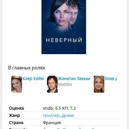
В главных ролях
Клер Кейм
Жонатан Заккаи
Хлоя Дез
Mattéo
Оценка
imdb:
6.5
КП:
7.2
Жанр
триллер
,
драма
Страна
Франция