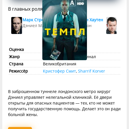
В главных ролях
Марк Стронг
Кэрис ван Хаутен
Дэни
Дэниел Милтон
Бэт Милтон
Ли Э
Оценка
imdb:
7
КП:
6.6
Жанр
триллер
,
драма
, криминал
Страна
Великобритания
Режиссёр
Кристофер Смит
,
Sharrif Korver
В заброшенном туннеле лондонского метро хирург
Дэниел управляет нелегальной клиникой. Её двери
открыты для опасных пациентов — тех, кто не может
получить государственную помощь. Делает это он ради
больной жены.