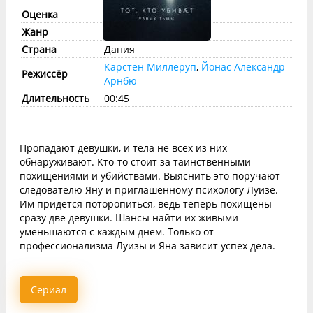
Оценка
imdb:
7.5
КП:
7.5
Жанр
триллер
, криминал
Страна
Дания
Карстен Миллеруп
,
Йонас Александр
Режиссёр
Арнбю
Длительность
00:45
Пропадают девушки, и тела не всех из них
обнаруживают. Кто-то стоит за таинственными
похищениями и убийствами. Выяснить это поручают
следователю Яну и приглашенному психологу Луизе.
Им придется поторопиться, ведь теперь похищены
сразу две девушки. Шансы найти их живыми
уменьшаются с каждым днем. Только от
профессионализма Луизы и Яна зависит успех дела.
Сериал