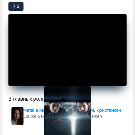
7.5
В главных ролях
Natalie Manduno
Кеннет М. Кристенсен
Louise Bergstein
Jan Michelsen