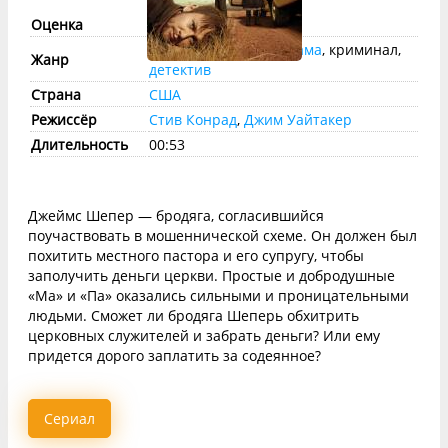
Оценка
imdb:
7.5
КП:
7.2
триллер
,
комедия
,
драма
, криминал,
Жанр
детектив
Страна
США
Режиссёр
Стив Конрад
,
Джим Уайтакер
Длительность
00:53
Джеймс Шепер — бродяга, согласившийся
поучаствовать в мошеннической схеме. Он должен был
похитить местного пастора и его супругу, чтобы
заполучить деньги церкви. Простые и добродушные
«Ма» и «Па» оказались сильными и проницательными
людьми. Сможет ли бродяга Шеперь обхитрить
церковных служителей и забрать деньги? Или ему
придется дорого заплатить за содеянное?
Сериал