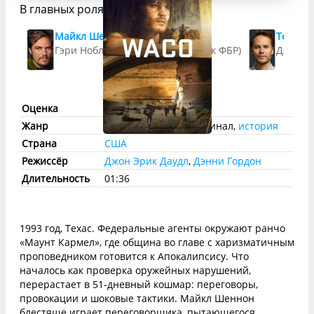
В главных ролях
Майкл Шеннон
Тейлор
Гэри Ноблз (агент-переговорщик ФБР)
Дэвид К
Оценка
imdb:
7.9
КП:
7.6
Жанр
триллер
,
драма
, криминал,
история
Страна
США
Режиссёр
Джон Эрик Даудл
,
Дэнни Гордон
Длительность
01:36
1993 год, Техас. Федеральные агенты окружают ранчо
«Маунт Кармел», где община во главе с харизматичным
проповедником готовится к Апокалипсису. Что
началось как проверка оружейных нарушений,
перерастает в 51-дневный кошмар: переговоры,
провокации и шоковые тактики. Майкл Шеннон
блестяще играет переговорщика, пытающегося