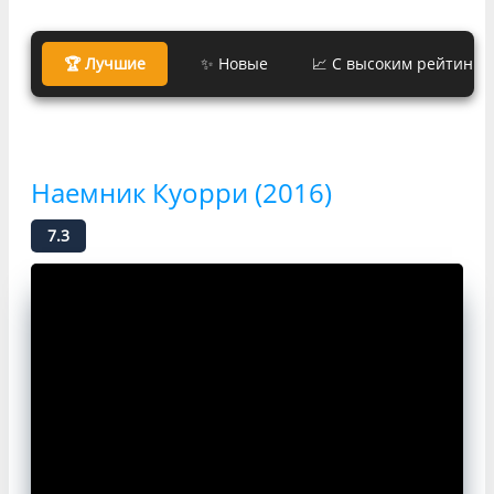
🏆 Лучшие
✨ Новые
📈 С высоким рейтинго
Наемник Куорри (2016)
7.3