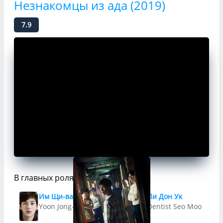
Незнакомцы из ада (2019)
7.9
В главных ролях
Им Щи-ван
Ли Дон Ук
Yoon Jong-woo, room 303
Dentist Seo Moon-jo