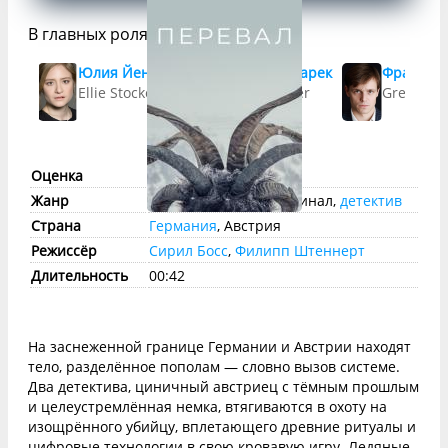
В главных ролях
Юлия Йенч
Николас Офчарек
Франц Ха
Ellie Stocker
Gedeon Winter
Gregor A
Оценка
imdb:
8
КП:
7.8
Жанр
триллер
,
драма
, криминал,
детектив
Страна
Германия
, Австрия
Режиссёр
Сирил Босс
,
Филипп Штеннерт
Длительность
00:42
На заснеженной границе Германии и Австрии находят
тело, разделённое пополам — словно вызов системе.
Два детектива, циничный австриец с тёмным прошлым
и целеустремлённая немка, втягиваются в охоту на
изощрённого убийцу, вплетающего древние ритуалы и
цифровые технологии в свою кровавую игру. Ледяные