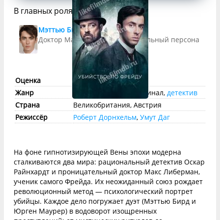
В главных ролях
Мэттью Бирд
Доктор Макс Либерман (центральный персонаж)
Оценка
imdb:
7.5
КП:
7.7
Жанр
триллер
,
драма
, криминал,
детектив
Страна
Великобритания, Австрия
Режиссёр
Роберт Дорнхельм
,
Умут Даг
На фоне гипнотизирующей Вены эпохи модерна
сталкиваются два мира: рациональный детектив Оскар
Райнхардт и проницательный доктор Макс Либерман,
ученик самого Фрейда. Их неожиданный союз рождает
революционный метод — психологический портрет
убийцы. Каждое дело погружает дуэт (Мэттью Бирд и
Юрген Маурер) в водоворот изощренных