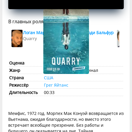
В главных ролях
Логан Маршалл-Грин
Джоди Бальфур
Д
Quarry
Joni
B
Оценка
imdb:
8
КП:
7.3
Жанр
триллер
,
драма
, криминал
Страна
США
Режиссёр
Грег Яйтанс
Длительность
00:33
Мемфис, 1972 год. Морпех Мак Конуэй возвращается из
Вьетнама, ожидая благодарности, но вместо этого
встречает всеобщее презрение. Без работы и
будущего, он оказывается на дне. Тайная