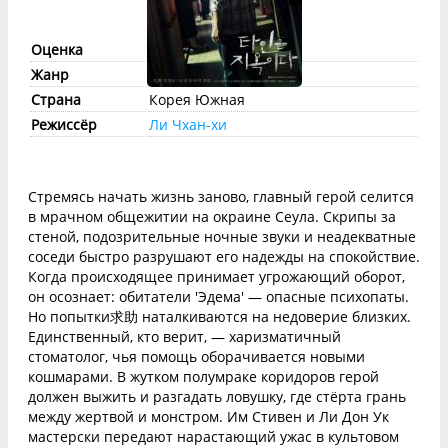
Оценка
imdb:
7.8
КП:
7.9
Жанр
триллер
, криминал
Страна
Корея Южная
Режиссёр
Ли Чхан-хи
Стремясь начать жизнь заново, главный герой селится
в мрачном общежитии на окраине Сеула. Скрипы за
стеной, подозрительные ночные звуки и неадекватные
соседи быстро разрушают его надежды на спокойствие.
Когда происходящее принимает угрожающий оборот,
он осознает: обитатели 'Эдема' — опасные психопаты.
Но попытки求助 наталкиваются на недоверие близких.
Единственный, кто верит, — харизматичный
стоматолог, чья помощь оборачивается новыми
кошмарами. В жутком полумраке коридоров герой
должен выжить и разгадать ловушку, где стёрта грань
между жертвой и монстром. Им Стивен и Ли Дон Ук
мастерски передают нарастающий ужас в культовом