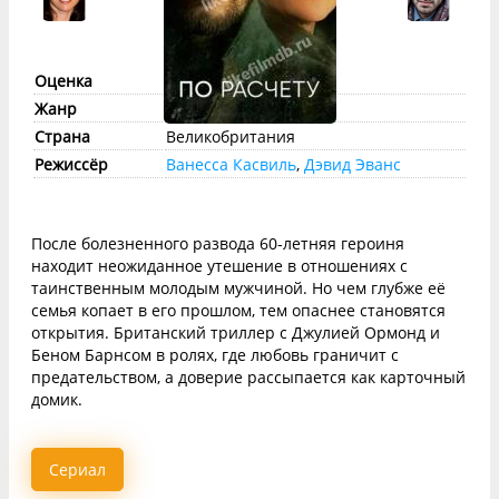
Оценка
imdb:
6.7
КП:
7.1
Жанр
триллер
Страна
Великобритания
Режиссёр
Ванесса Касвиль
,
Дэвид Эванс
После болезненного развода 60-летняя героиня
находит неожиданное утешение в отношениях с
таинственным молодым мужчиной. Но чем глубже её
семья копает в его прошлом, тем опаснее становятся
открытия. Британский триллер с Джулией Ормонд и
Беном Барнсом в ролях, где любовь граничит с
предательством, а доверие рассыпается как карточный
домик.
Сериал