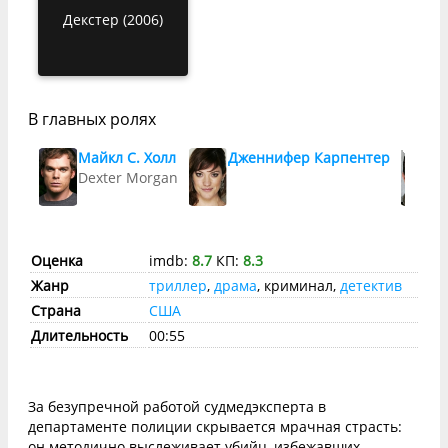
Декстер (2006)
В главных ролях
Майкл С. Холл
Дженнифер Карпентер
Д
Dexter Morgan
S
Оценка
imdb:
8.7
КП:
8.3
Жанр
триллер
,
драма
, криминал,
детектив
Страна
США
Длительность
00:55
За безупречной работой судмедэксперта в
департаменте полиции скрывается мрачная страсть:
он методично выслеживает убийц, избежавших